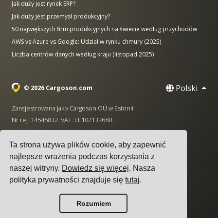
Jak duży jest rynek ERP?
Jak duży jest przemysł produkcyjny?
50 największych firm produkcyjnych na świecie według przychodów
AWS vs Azure vs Google: Udział w rynku chmury (2025)
Liczba centrów danych według kraju (listopad 2025)
Polski
© 2026 Cargoson.com
Zarejestrowana jako Cargoson OÜ w Estonii.
Nr rej: 14545832. VAT: EE102137680.
Siedziba: Pärnu mnt. 141, 11314 Tallinn, Estonia
Ta strona używa plików cookie, aby zapewnić
·
+372 5555 0028
hello@cargoson.com
najlepsze wrażenia podczas korzystania z
naszej witryny.
Dowiedz się więcej
. Nasza
Warunki korzystania z usługi
|
Polityka Prywatności
|
polityka prywatności znajduje się
tutaj
.
Polityka plików cookie
Rozumiem