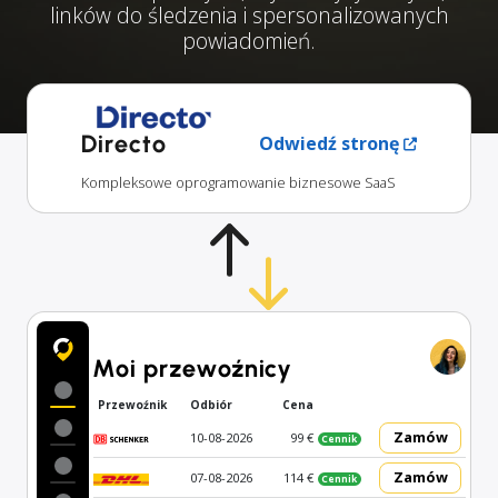
linków do śledzenia i spersonalizowanych
powiadomień.
Directo
Odwiedź stronę
Kompleksowe oprogramowanie biznesowe SaaS
Moi przewoźnicy
Przewoźnik
Odbiór
Cena
Zamów
10-08-2026
99 €
Cennik
Zamów
07-08-2026
114 €
Cennik