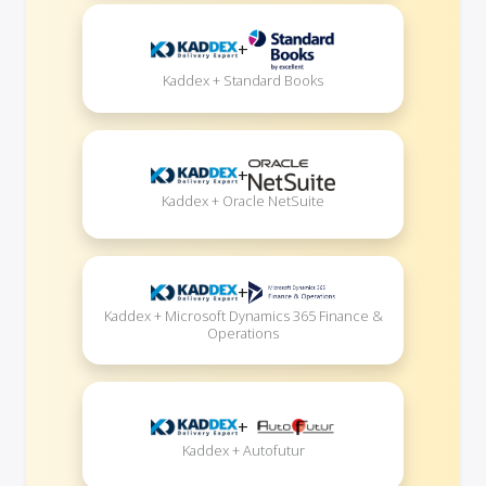
+
Kaddex + Standard Books
+
Kaddex + Oracle NetSuite
+
Kaddex + Microsoft Dynamics 365 Finance &
Operations
+
Kaddex + Autofutur