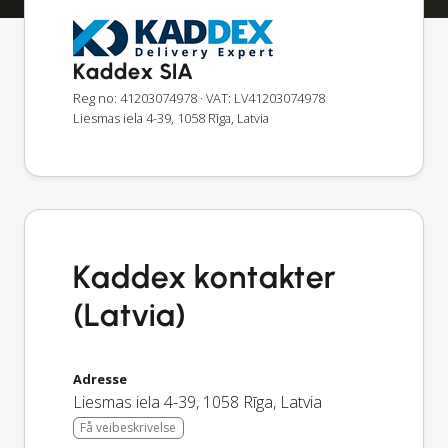
Kaddex SIA
Reg no: 41203074978
· VAT: LV41203074978
Liesmas iela 4-39, 1058 Rīga, Latvia
Kaddex kontakter
(Latvia)
Adresse
Liesmas iela 4-39
,
1058
Rīga
,
Latvia
Få veibeskrivelse