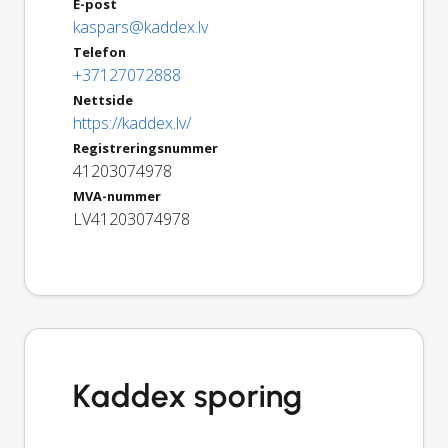
E-post
kaspars@kaddex.lv
Telefon
+37127072888
Nettside
https://kaddex.lv/
Registreringsnummer
41203074978
MVA-nummer
LV41203074978
Kaddex sporing