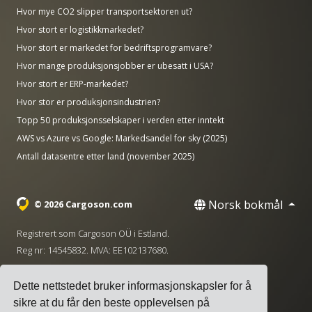
Hvor mye CO2 slipper transportsektoren ut?
Hvor stort er logistikkmarkedet?
Hvor stort er markedet for bedriftsprogramvare?
Hvor mange produksjonsjobber er ubesatt i USA?
Hvor stort er ERP-markedet?
Hvor stor er produksjonsindustrien?
Topp 50 produksjonsselskaper i verden etter inntekt
AWS vs Azure vs Google: Markedsandel for sky (2025)
Antall datasentre etter land (november 2025)
Norsk bokmål
© 2026 Cargoson.com
Registrert som Cargoson OÜ i Estland.
Reg nr: 14545832. MVA: EE102137680.
Hovedkontor: Pärnu mnt. 141, 11314 Tallinn, Estland
Dette nettstedet bruker informasjonskapsler for å
·
+372 5555 0028
hello@cargoson.com
sikre at du får den beste opplevelsen på