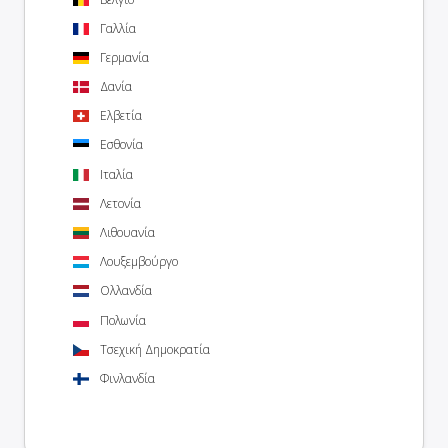
Γαλλία
Γερμανία
Δανία
Ελβετία
Εσθονία
Ιταλία
Λετονία
Λιθουανία
Λουξεμβούργο
Ολλανδία
Πολωνία
Τσεχική Δημοκρατία
Φινλανδία