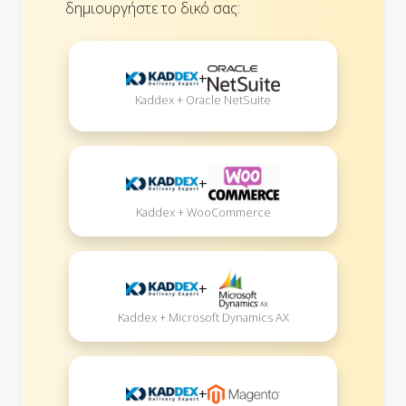
δημιουργήστε το δικό σας:
+
Kaddex + Oracle NetSuite
+
Kaddex + WooCommerce
+
Kaddex + Microsoft Dynamics AX
+