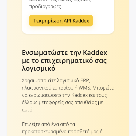
προδιαγραφές.
Τεκμηρίωση API Kaddex
Ενσωματώστε την Kaddex
με το επιχειρηματικό σας
λογισμικό
Χρησιμοποιείτε λογισμικό ERP,
ηλεκτρονικού εμπορίου ή WMS; Μπορείτε
να ενσωματώσετε την Kaddex και τους
άλλους μεταφορείς σας απευθείας με
αυτό.
Επιλέξτε από ένα από τα
προκατασκευασμένα πρόσθετά μας ή