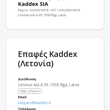
Kaddex SIA
Reg no: 41203074978
· VAT: LV41203074978
Liesmas iela 4-39, 1058 Rīga, Latvia
Επαφές Kaddex
(Λετονία)
Διεύθυνση
Liesmas iela 4-39
,
1058
Rīga
,
Latvia
Λήψη οδηγιών
Email
kaspars@kaddex.lv
Τηλέφωνο