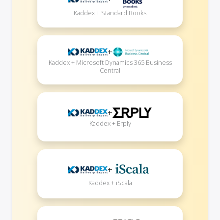
Kaddex + Standard Books
+
Kaddex + Microsoft Dynamics 365 Business
Central
+
Kaddex + Erply
+
Kaddex + iScala