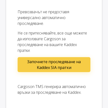
Превозвачът не предоставя
универсално автоматично
проследяване.
Не се притеснявайте, все още можете
да използвате Cargoson за
проследяване на вашите Kaddex
пратки.
Започнете проследяване на
Kaddex SIA пратки
Cargoson TMS генерира автоматично
връзки за проследяване на Kaddex.