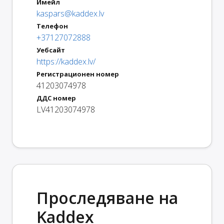
Имейл
kaspars@kaddex.lv
Телефон
+37127072888
Уебсайт
https://kaddex.lv/
Регистрационен номер
41203074978
ДДС номер
LV41203074978
Проследяване на
Kaddex