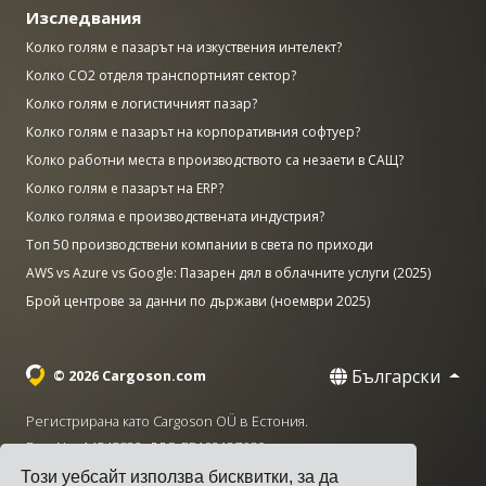
Изследвания
Колко голям е пазарът на изкуствения интелект?
Колко CO2 отделя транспортният сектор?
Колко голям е логистичният пазар?
Колко голям е пазарът на корпоративния софтуер?
Колко работни места в производството са незаети в САЩ?
Колко голям е пазарът на ERP?
Колко голяма е производствената индустрия?
Топ 50 производствени компании в света по приходи
AWS vs Azure vs Google: Пазарен дял в облачните услуги (2025)
Брой центрове за данни по държави (ноември 2025)
Български
© 2026 Cargoson.com
Регистрирана като Cargoson OÜ в Естония.
Рег. No: 14545832. ДДС: EE102137680.
Този уебсайт използва бисквитки, за да
Централа: Pärnu mnt. 141, 11314 Талин, Естония