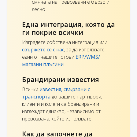
смяната на превозвачи е бързо и
лесно.
Една интеграция, която да
ги покрие всички
Изградете собствена интеграция или
свържете се с нас
, за да използвате
един от нашите готови
ERP/WMS/
магазин плъгини
.
Брандирани известия
Всички
известия, свързани с
транспорта
до вашите партньори,
клиенти и колеги са брандирани и
изглеждат еднакво, независимо от
превозвача, който използвате.
Как да започнете да