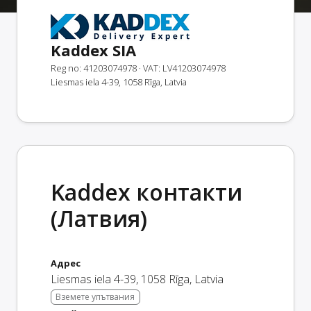
Kaddex SIA
Reg no: 41203074978
· VAT: LV41203074978
Liesmas iela 4-39, 1058 Rīga, Latvia
Kaddex контакти
(Латвия)
Адрес
Liesmas iela 4-39
,
1058
Rīga
,
Latvia
Вземете упътвания