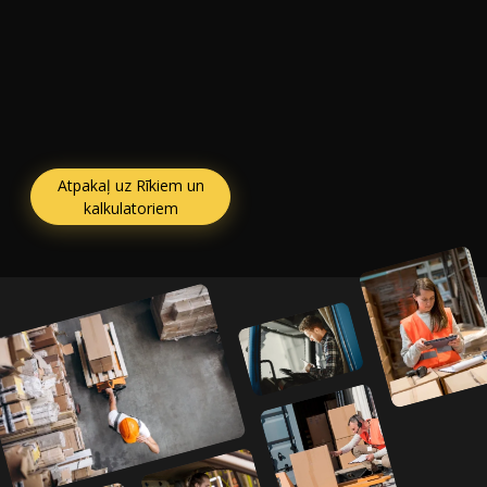
Atpakaļ uz Rīkiem un
kalkulatoriem