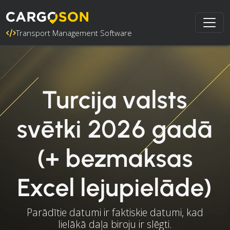
Transport Management Software
Turcija valsts
svētki 2026 gadā
(+ bezmaksas
Excel lejupielāde)
Parādītie datumi ir faktiskie datumi, kad
lielākā daļa biroju ir slēgti.