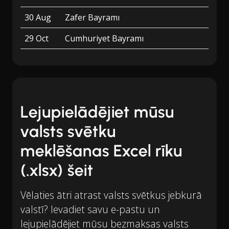
30 Aug
Zafer Bayramı
29 Oct
Cumhuriyet Bayramı
Lejupielādējiet mūsu
valsts svētku
meklēšanas Excel rīku
(.xlsx) šeit
Vēlaties ātri atrast valsts svētkus jebkurā
valstī? Ievadiet savu e-pastu un
lejupielādējiet mūsu bezmaksas valsts