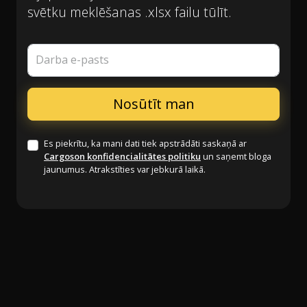
svētku meklēšanas .xlsx failu tūlīt.
Darba e-pasts
Es piekrītu, ka mani dati tiek apstrādāti saskaņā ar
Cargoson konfidencialitātes politiku
un saņemt bloga
jaunumus. Atrakstīties var jebkurā laikā.