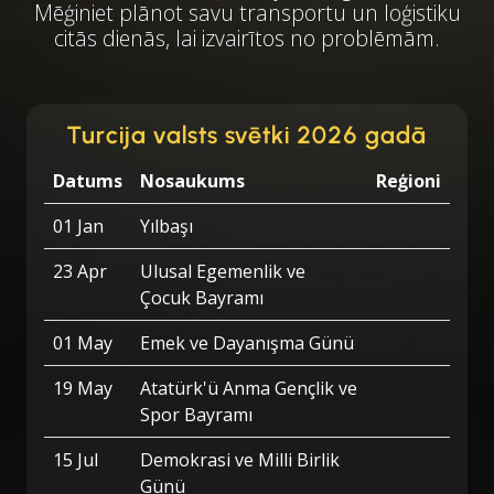
Mēģiniet plānot savu transportu un loģistiku
citās dienās, lai izvairītos no problēmām.
Turcija valsts svētki 2026 gadā
Datums
Nosaukums
Reģioni
01 Jan
Yılbaşı
23 Apr
Ulusal Egemenlik ve
Çocuk Bayramı
01 May
Emek ve Dayanışma Günü
19 May
Atatürk'ü Anma Gençlik ve
Spor Bayramı
15 Jul
Demokrasi ve Milli Birlik
Günü