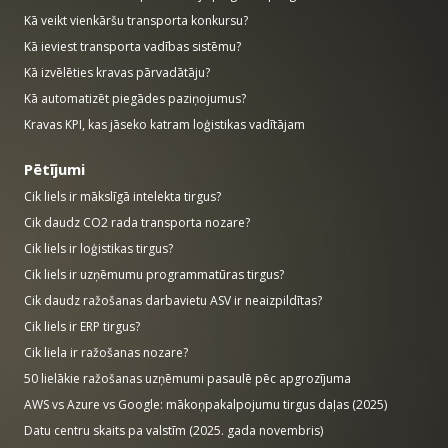
Kā veikt vienkāršu transporta konkursu?
Kā ieviest transporta vadības sistēmu?
Kā izvēlēties kravas pārvadātāju?
Kā automatizēt piegādes paziņojumus?
Kravas KPI, kas jāseko katram loģistikas vadītājam
Pētījumi
Cik liels ir mākslīgā intelekta tirgus?
Cik daudz CO2 rada transporta nozare?
Cik liels ir loģistikas tirgus?
Cik liels ir uzņēmumu programmatūras tirgus?
Cik daudz ražošanas darbavietu ASV ir neaizpildītas?
Cik liels ir ERP tirgus?
Cik liela ir ražošanas nozare?
50 lielākie ražošanas uzņēmumi pasaulē pēc apgrozījuma
AWS vs Azure vs Google: mākoņpakalpojumu tirgus daļas (2025)
Datu centru skaits pa valstīm (2025. gada novembris)