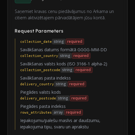
Saņemiet kravas cenu piedāvājumus no Arkama un
citiem aktivizētajiem pārvadātājiem jūsu kontā.
Request Parameters
string
required
collection_date
Savākšanas datums formātā GGGG-MM-DD
string
required
collection_country
Savākšanas valsts kods (ISO 3166-1 alpha-2)
string
required
collection_postcode
Savākšanas pasta indekss
string
required
delivery_country
Piegādes valsts kods
string
required
delivery_postcode
Piegādes pasta indekss
array
required
rows_attributes
Iepakojumu/palešu masīvs ar daudzumu,
iepakojuma tipu, svaru un aprakstu