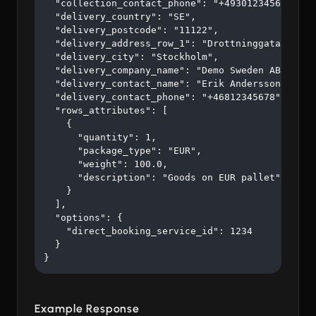
  "collection_contact_phone": "+4930123456",

  "delivery_country": "SE",

  "delivery_postcode": "11122",

  "delivery_address_row_1": "Drottninggatan 45",

  "delivery_city": "Stockholm",

  "delivery_company_name": "Demo Sweden AB",

  "delivery_contact_name": "Erik Andersson",

  "delivery_contact_phone": "+46812345678",

  "rows_attributes": [

    {

      "quantity": 1,

      "package_type": "EUR",

      "weight": 100.0,

      "description": "Goods on EUR pallet"

    }

  ],

  "options": {

    "direct_booking_service_id": 1234

  }

}
Example Response