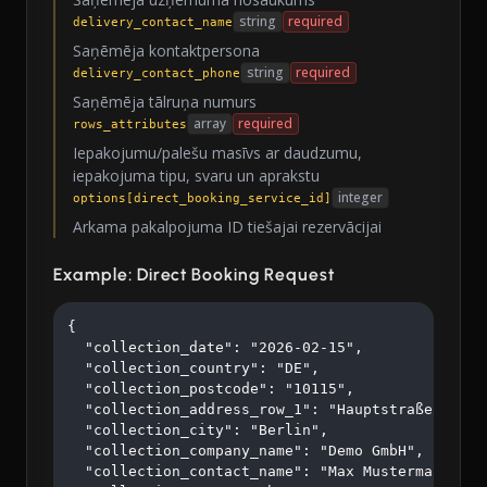
string
required
delivery_contact_name
Saņēmēja kontaktpersona
string
required
delivery_contact_phone
Saņēmēja tālruņa numurs
array
required
rows_attributes
Iepakojumu/palešu masīvs ar daudzumu,
iepakojuma tipu, svaru un aprakstu
integer
options[direct_booking_service_id]
Arkama pakalpojuma ID tiešajai rezervācijai
Example: Direct Booking Request
{

  "collection_date": "2026-02-15",

  "collection_country": "DE",

  "collection_postcode": "10115",

  "collection_address_row_1": "Hauptstraße 123",

  "collection_city": "Berlin",

  "collection_company_name": "Demo GmbH",

  "collection_contact_name": "Max Mustermann",
