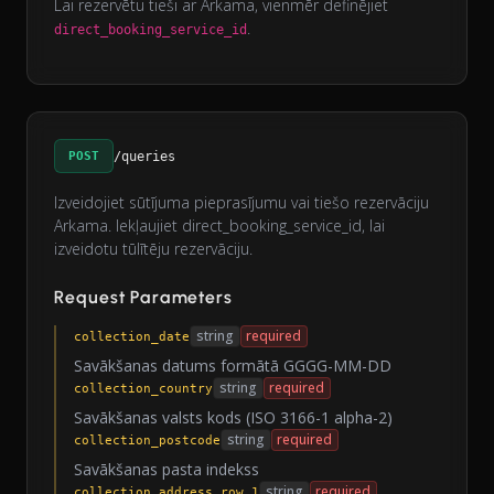
Lai rezervētu tieši ar Arkama, vienmēr definējiet
.
direct_booking_service_id
POST
/queries
Izveidojiet sūtījuma pieprasījumu vai tiešo rezervāciju
Arkama. Iekļaujiet direct_booking_service_id, lai
izveidotu tūlītēju rezervāciju.
Request Parameters
string
required
collection_date
Savākšanas datums formātā GGGG-MM-DD
string
required
collection_country
Savākšanas valsts kods (ISO 3166-1 alpha-2)
string
required
collection_postcode
Savākšanas pasta indekss
string
required
collection_address_row_1