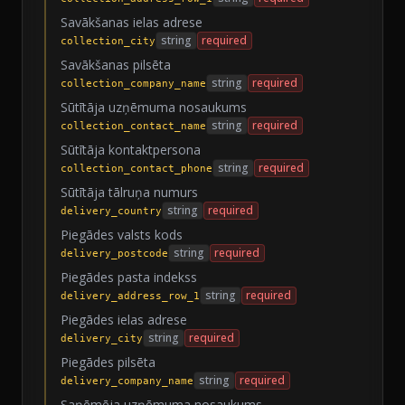
Savākšanas ielas adrese
string
required
collection_city
Savākšanas pilsēta
string
required
collection_company_name
Sūtītāja uzņēmuma nosaukums
string
required
collection_contact_name
Sūtītāja kontaktpersona
string
required
collection_contact_phone
Sūtītāja tālruņa numurs
string
required
delivery_country
Piegādes valsts kods
string
required
delivery_postcode
Piegādes pasta indekss
string
required
delivery_address_row_1
Piegādes ielas adrese
string
required
delivery_city
Piegādes pilsēta
string
required
delivery_company_name
Saņēmēja uzņēmuma nosaukums