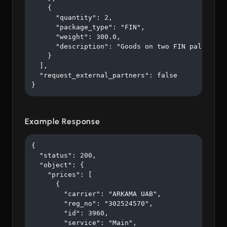
    {

      "quantity": 2,

      "package_type": "FIN",

      "weight": 300.0,

      "description": "Goods on two FIN pallets"

    }

  ],

  "request_external_partners": false

}
Example Response
{

  "status": 200,

  "object": {

    "prices": [

      {

        "carrier": "ARKAMA UAB",

        "reg_no": "302524570",

        "id": 3960,

        "service": "Main",
