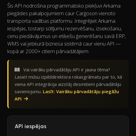
Šis API nodrošina programmatisko piekļuvi Arkama
piegādes pakalpojumiem caur Cargoson vienoto
transporta vadības platformu. Integrējiet Arkama
iespējas, tostarp sūtījumu rezervēšanu, izsekošanu,
cenu piedāvājumus un etiķešu ģenerēšanu savā ERP,
WMS vai jebkurā biznesa sistēmā caur vienu API —
kopā ar 2000+ citiem pārvadātājiem.
Vai vairāku pārvadātāju API ir jauna tēma?
Lasiet mūsu izpilddirektora rokasgrāmatu par to, kā
viena API integrācija aizstāj desmitiem pārvadātāju
savienojumu.
Lasīt: Vairāku pārvadātāju piegāžu
API
API iespējas