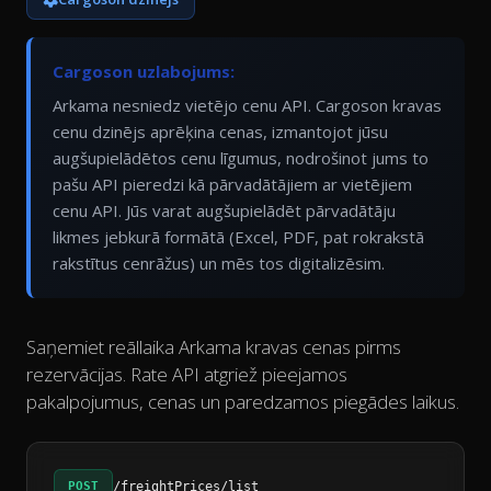
Cargoson uzlabojums:
Arkama nesniedz vietējo cenu API. Cargoson kravas
cenu dzinējs aprēķina cenas, izmantojot jūsu
augšupielādētos cenu līgumus, nodrošinot jums to
pašu API pieredzi kā pārvadātājiem ar vietējiem
cenu API. Jūs varat augšupielādēt pārvadātāju
likmes jebkurā formātā (Excel, PDF, pat rokrakstā
rakstītus cenrāžus) un mēs tos digitalizēsim.
Saņemiet reāllaika Arkama kravas cenas pirms
rezervācijas. Rate API atgriež pieejamos
pakalpojumus, cenas un paredzamos piegādes laikus.
POST
/freightPrices/list