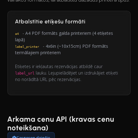
Atbalstītie etiķešu formāti
- A4 PDF formāts galda printeriem (4 etiķetes
a4
lapā)
- 4x6in (~10x15cm) PDF formāts
label_printer
termālajiem printeriem
Etiķetes ir iekļautas rezervācijas atbildē caur
lauku. Lejupielādējiet un izdrukājiet etiķeti
label_url
no norādītā URL pēc rezervācijas.
Arkama cenu API (kravas cenu
noteikšana)
Cargoson dzinējs