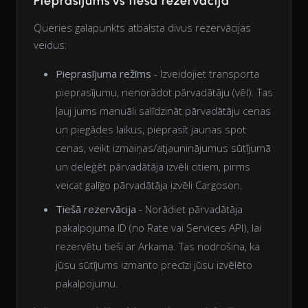
Pieprasījums vs tiešā rezervācija
Queries galapunkts atbalsta divus rezervācijas
veidus:
Pieprasījuma režīms
- Izveidojiet transporta
pieprasījumu, nenorādot pārvadātāju (vēl). Tas
ļauj jums manuāli salīdzināt pārvadātāju cenas
un piegādes laikus, pieprasīt jaunas spot
cenas, veikt izmaiņas/atjauninājumus sūtījumā
un deleģēt pārvadātāja izvēli citiem, pirms
veicat galīgo pārvadātāja izvēli Cargoson.
Tiešā rezervācija
- Norādiet pārvadātāja
pakalpojuma ID (no Rate vai Services API), lai
rezervētu tieši ar Arkama. Tas nodrošina, ka
jūsu sūtījums izmanto precīzi jūsu izvēlēto
pakalpojumu.