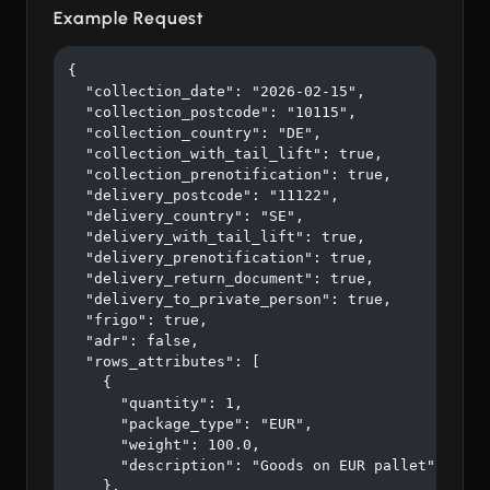
Example Request
{

  "collection_date": "2026-02-15",

  "collection_postcode": "10115",

  "collection_country": "DE",

  "collection_with_tail_lift": true,

  "collection_prenotification": true,

  "delivery_postcode": "11122",

  "delivery_country": "SE",

  "delivery_with_tail_lift": true,

  "delivery_prenotification": true,

  "delivery_return_document": true,

  "delivery_to_private_person": true,

  "frigo": true,

  "adr": false,

  "rows_attributes": [

    {

      "quantity": 1,

      "package_type": "EUR",

      "weight": 100.0,

      "description": "Goods on EUR pallet"

    },
