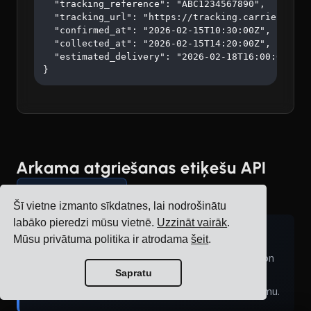
  "tracking_reference": "ABC1234567890",

  "tracking_url": "https://tracking.carrier.com/A
  "confirmed_at": "2026-02-15T10:30:00Z",

  "collected_at": "2026-02-15T14:20:00Z",

  "estimated_delivery": "2026-02-18T16:00:00Z"

}
Arkama atgriešanas etiķešu API
Darbina Cargoson
Šī vietne izmanto sīkdatnes, lai nodrošinātu
labāko pieredzi mūsu vietnē.
Uzzināt vairāk
.
Cargoson uzlabojums:
Mūsu privātuma politika ir atrodama
šeit
.
Arkama neatbalsta atgriešanas etiķetes. Cargoson
Sapratu
ģenerē atgriešanas etiķetes un pārvalda
atgriešanas loģistikas procesu caur mūsu platformu.