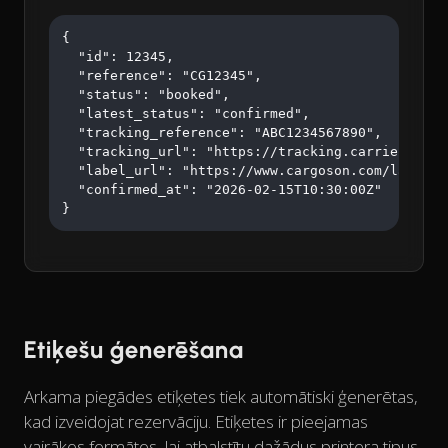
{

  "id": 12345,

  "reference": "CG12345",

  "status": "booked",

  "latest_status": "confirmed",

  "tracking_reference": "ABC1234567890",

  "tracking_url": "https://tracking.carrier.com/A
  "label_url": "https://www.cargoson.com/labels/a
  "confirmed_at": "2026-02-15T10:30:00Z"

}
Etiķešu ģenerēšana
Arkama piegādes etiķetes tiek automātiski ģenerētas,
kad izveidojat rezervāciju. Etiķetes ir pieejamas
vairākos formātos, lai atbalstītu dažādus printera tipus.