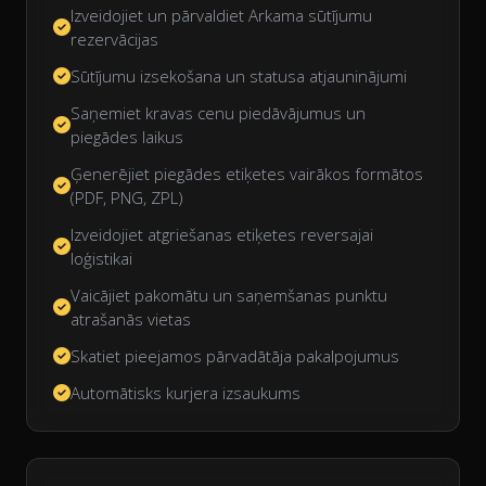
Izveidojiet un pārvaldiet Arkama sūtījumu
rezervācijas
Sūtījumu izsekošana un statusa atjauninājumi
Saņemiet kravas cenu piedāvājumus un
piegādes laikus
Ģenerējiet piegādes etiķetes vairākos formātos
(PDF, PNG, ZPL)
Izveidojiet atgriešanas etiķetes reversajai
loģistikai
Vaicājiet pakomātu un saņemšanas punktu
atrašanās vietas
Skatiet pieejamos pārvadātāja pakalpojumus
Automātisks kurjera izsaukums