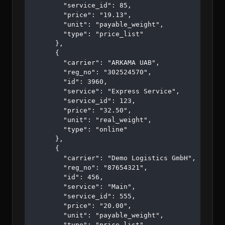
        "service_id": 85,

        "price": "19.13",

        "unit": "payable_weight",

        "type": "price_list"

      },

      {

        "carrier": "ARKAMA UAB",

        "reg_no": "302524570",

        "id": 3960,

        "service": "Express Service",

        "service_id": 123,

        "price": "32.50",

        "unit": "real_weight",

        "type": "online"

      },

      {

        "carrier": "Demo Logistics GmbH",

        "reg_no": "87654321",

        "id": 456,

        "service": "Main",

        "service_id": 555,

        "price": "20.00",

        "unit": "payable_weight",

        "type": "price_list"
