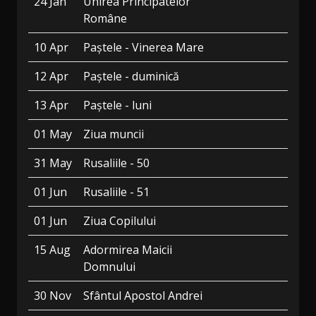
24 Jan
Unirea Principatelor
Române
10 Apr
Paștele - Vinerea Mare
12 Apr
Paștele - duminică
13 Apr
Paștele - luni
01 May
Ziua muncii
31 May
Rusaliile - 50
01 Jun
Rusaliile - 51
01 Jun
Ziua Copilului
15 Aug
Adormirea Maicii
Domnului
30 Nov
Sfântul Apostol Andrei