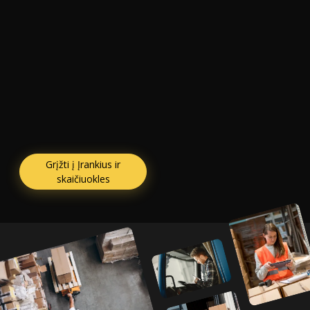
Grįžti į Įrankius ir
skaičiuokles