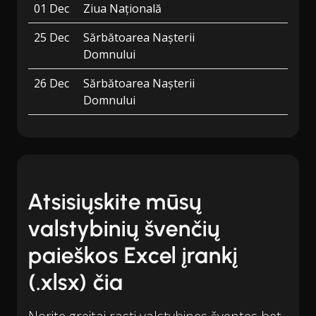
01 Dec
Ziua Națională
25 Dec
Sărbătoarea Nașterii
Domnului
26 Dec
Sărbătoarea Nașterii
Domnului
Atsisiųskite mūsų
valstybinių švenčių
paieškos Excel įrankį
(.xlsx) čia