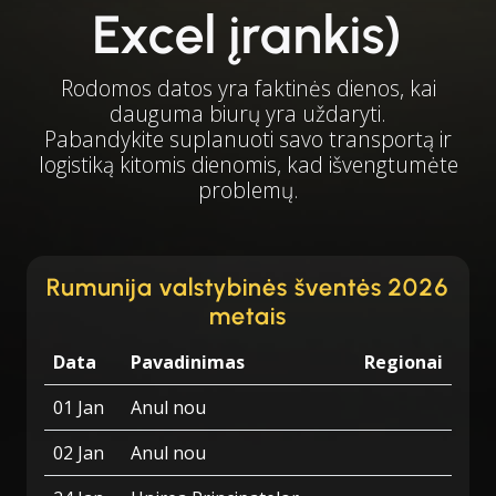
Excel įrankis)
Rodomos datos yra faktinės dienos, kai
dauguma biurų yra uždaryti.
Pabandykite suplanuoti savo transportą ir
logistiką kitomis dienomis, kad išvengtumėte
problemų.
Rumunija valstybinės šventės 2026
metais
Data
Pavadinimas
Regionai
01 Jan
Anul nou
02 Jan
Anul nou