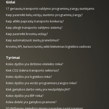
Gidai
17 geriausių transporto valdymo programinių įrangų siuntėjams
Kaip pasirinkti kelių vežėjų siuntimo programinę įrangą?
Kaip atlikti paprastą transporto konkursą?
Kaip įdiegti transporto valdymo sistemą?
Kaip pasirinkti krovinių vežėją?
Kaip automatizuoti siuntų pranešimus?
Krovinių KPI, kuriuos turėtų sekti kiekvienas logistikos vadovas
Tyrimai
Kokio dydžio yra dirbtinio intelekto rinka?
Kiek CO2 išskiria transporto sektorius?
Kokio dydžio yra logistikos rinka?
Kokio dydžio yra verslo programinės įrangos rinka?
Kiek gamybos darbo vietų yra neužpildyta JAV?
Kokio dydžio yra ERP rinka?
Kokia didelė yra gamybos pramonė?
50 didžiausių gamybos įmonių pasaulyje pagal pajamas