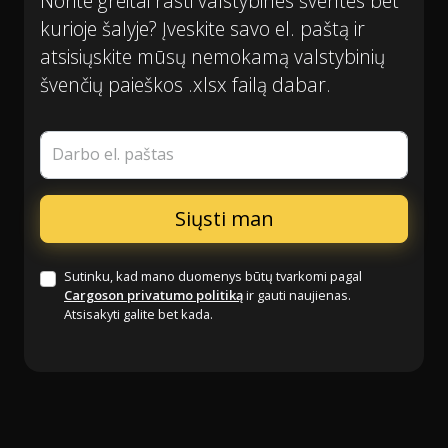
Norite greitai rasti valstybines šventes bet
kurioje šalyje? Įveskite savo el. paštą ir
atsisiųskite mūsų nemokamą valstybinių
švenčių paieškos .xlsx failą dabar.
Darbo el. paštas
Sutinku, kad mano duomenys būtų tvarkomi pagal
Cargoson privatumo politiką
ir gauti naujienas.
Atsisakyti galite bet kada.