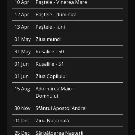
10 Apr
Paștele - Vinerea Mare
12 Apr
Paștele - duminică
13 Apr
Paștele - luni
01 May
Ziua muncii
31 May
Rusaliile - 50
01 Jun
Rusaliile - 51
01 Jun
Ziua Copilului
15 Aug
Adormirea Maicii
Domnului
30 Nov
Sfântul Apostol Andrei
01 Dec
Ziua Națională
25 Dec
Sărbătoarea Nașterii