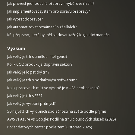
Jak provést jednoduché přepravní výběrové řízení?
Jak implementovat systém pro správu přepravy?
Jak vybrat dopravce?
Jak automatizovat oznámení o zásilkách?
KPI přepravy, které by měl sledovat každý logistický manažer
Výzkum
Jak velký je trh s umělou inteligencí?
Kolik CO2 produkuje dopravní sektor?
Jak velký je logistický trh?
Jak velký je trh s podnikovým softwarem?
Kolik pracovních míst ve výrobě je v USA neobsazeno?
Jak velký je trh s ERP?
Jak velký je výrobní průmysl?
50 největších výrobních společností na světě podle příjmů
AWS vs Azure vs Google: Podíl na trhu cloudových služeb (2025)
Počet datových center podle zemí (listopad 2025)