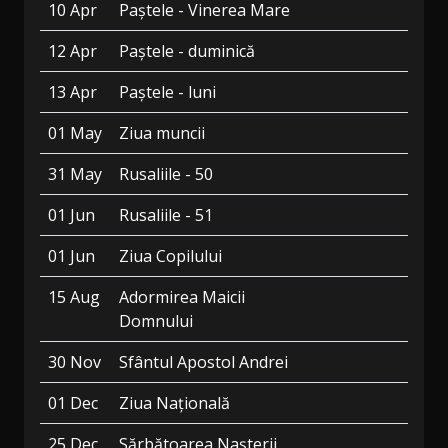
10 Apr
Paștele - Vinerea Mare
12 Apr
Paștele - duminică
13 Apr
Paștele - luni
01 May
Ziua muncii
31 May
Rusaliile - 50
01 Jun
Rusaliile - 51
01 Jun
Ziua Copilului
15 Aug
Adormirea Maicii
Domnului
30 Nov
Sfântul Apostol Andrei
01 Dec
Ziua Națională
25 Dec
Sărbătoarea Nașterii