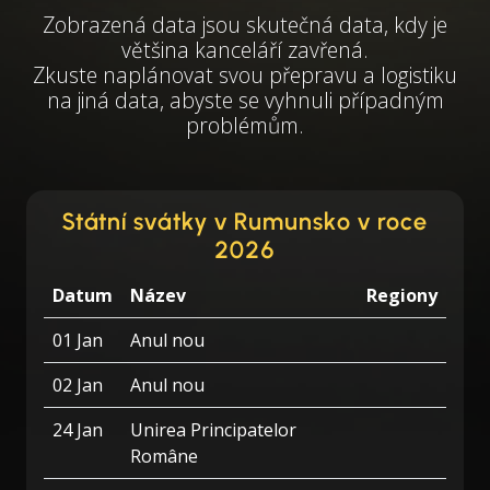
Zobrazená data jsou skutečná data, kdy je
většina kanceláří zavřená.
Zkuste naplánovat svou přepravu a logistiku
na jiná data, abyste se vyhnuli případným
problémům.
Státní svátky v Rumunsko v roce
2026
Datum
Název
Regiony
01 Jan
Anul nou
02 Jan
Anul nou
24 Jan
Unirea Principatelor
Române