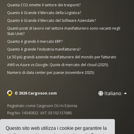
Quanta CO2 emette il settore dei trasporti?
Quanto è Grande il Mercato della Logistica?
Quanto è Grande il Mercato del Software Aziendale?
Quanti posti di lavoro nel settore manifatturiero sono vacanti negli
Stati Uniti?
Quanto è grande il mercato ERP?
Quanto è grande l'industria manifatturiera?
Le 50 più grandi aziende manifatturiere del mondo per fatturato
AWS vs Azure vs Google: Quote di mercato del cloud (2025)
Numero di data center per paese (novembre 2025)
Italiano
© 2026 Cargoson.com
Registrato come Cargoson OÜ in Estonia.
Reg No: 14545832. VAT: EE102137680.
Sede centrale: Pärnu mnt. 141, 11314 Tallinn, Estonia
Questo sito web utilizza i cookie per garantire la
·
+372 5555 0028
hello@cargoson.com