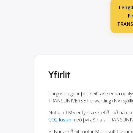
Tengd
Fi
TRANSU
Yfirlit
Cargoson gerir þér kleift að senda uppl
TRANSUNIVERSE Forwarding (NV) sjálfkr
Notkun TMS er fyrsta skrefið í að hámark
CO2 losun
með því að hafa TRANSUNIVERS
Ef fyrirtækið þitt notar Microsoft Dyna