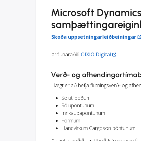
Microsoft Dynamic
samþættingareiginl
Skoða uppsetningarleiðbeiningar
Þróunaraðili:
OIXIO Digital
.
Verð- og afhendingartímab
Hægt er að hefja flutningsverð- og afhen
Sölutilboðum
Sölupöntunum
Innkaupapöntunum
Förmum
Handvirkum Cargoson pöntunum
Þú getur beðið um tilboð frá mörgum flu