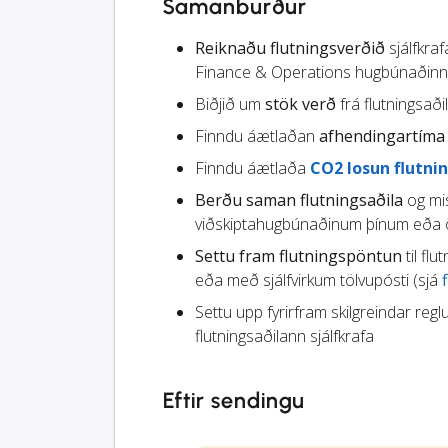
Samanburður
Reiknaðu flutningsverðið
sjálfkra
Finance & Operations hugbúnaðinn
Biðjið um
stök verð
frá flutningsað
Finndu áætlaðan
afhendingartíma
Finndu áætlaða
CO2 losun flutni
Berðu saman flutningsaðila
og mis
viðskiptahugbúnaðinum þínum eða öð
Settu fram flutningspöntun
til flu
eða með sjálfvirkum tölvupósti (sjá
Settu upp fyrirfram skilgreindar reglu
flutningsaðilann sjálfkrafa
Eftir sendingu