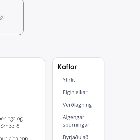
gu
Kaflar
Yfirlit
Eiginleikar
Verðlagning
Algengar
 peninga og
spurningar
jórnborði.
Byrjaðu að
rnun þína enn