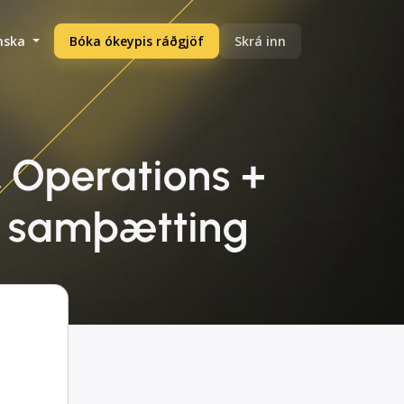
enska
Bóka ókeypis ráðgjöf
Skrá inn
 Operations +
) samþætting