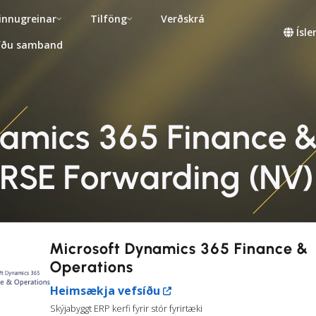
innugreinar
Tilföng
Verðskrá
Ísl
fðu samband
namics 365 Finance &
SE Forwarding (NV
Microsoft Dynamics 365 Finance &
Operations
Heimsækja vefsíðu
Skýjabyggt ERP kerfi fyrir stór fyrirtæki