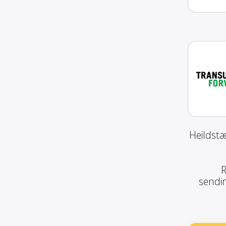
Heildstæ
R
sendin