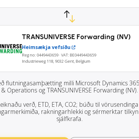
TRANSUNIVERSE Forwarding (NV)
Heimsækja vefsíðu
Reg no: 0449443659
· VAT: BE0449443659
Industrieweg 118, 9032 Gent, Belgium
ð flutningasamþætting milli Microsoft Dynamics 36
& Operations og TRANSUNIVERSE Forwarding (NV).
eiknaðu verð, ETD, ETA, CO2; búðu til vörusendinga
garmerkimiða, rakningarhlekki og sérmerktar tilky
sjálfkrafa.