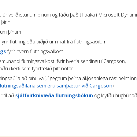
fa úr verðlistunum þínum og fáðu það til baka í Microsoft Dynam
 þinn
ilum þínum
fyrir flutning eða biðjið um mat frá flutningsaðilum
ngs
fyrir hvern flutningsvalkost
munandi flutningsvalkosti fyrir hverja sendingu í Cargoson,
ru kerfi sem fyrirtækið þitt notar
tningsaðila að þínu vali, í gegnum þeirra ákjósanlega rás: beint inn 
flutningsaðilana sem eru samþættir við Cargoson
)
r til að
sjálfvirknivæða flutningsbókun
og leyfðu hugbúnað