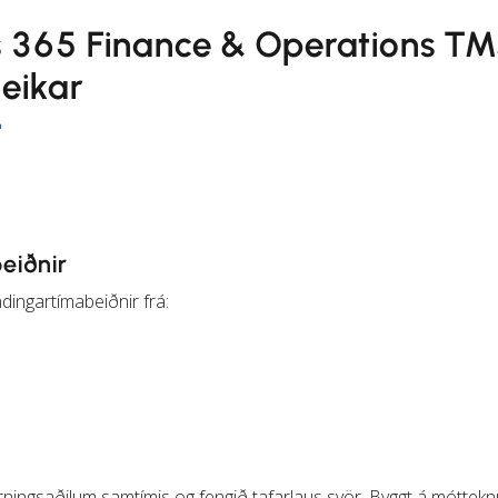
s 365 Finance & Operations T
eikar
eiðnir
dingartímabeiðnir frá:
tningsaðilum samtímis og fengið tafarlaus svör. Byggt á móttek