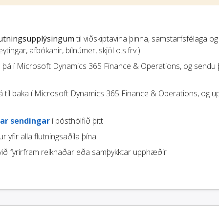
lutningsupplýsingum
til viðskiptavina þinna, samstarfsfélaga og
tingar, afbókanir, bílnúmer, skjöl o.s.frv.)
u þá í Microsoft Dynamics 365 Finance & Operations, og sendu þ
 til baka í Microsoft Dynamics 365 Finance & Operations, og 
ar sendingar
í pósthólfið þitt
r yfir alla flutningsaðila þína
ið fyrirfram reiknaðar eða samþykktar upphæðir