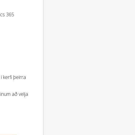
ics 365
í kerfi þeirra
inum að velja