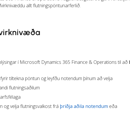
lfvirknivæddu allt flutningspöntunarferlið.
fvirknivæða
ýsingar í Microsoft Dynamics 365 Finance & Operations til að
fyrir tiltekna pöntun og leyfðu notendum þínum að velja
ndi flutningsaðilum
tarfsfélaga
og velja flutningsvalkost frá
þriðja aðila notendum
eða