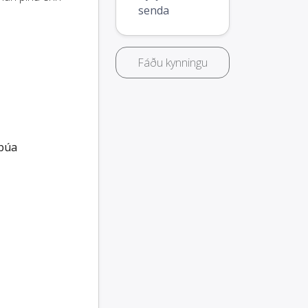
senda
Fáðu kynningu
búa