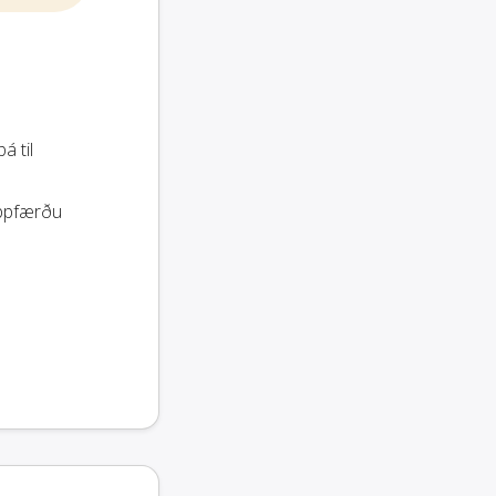
á til
uppfærðu