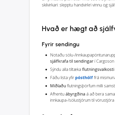
skilvirkari: slepptu handvirkri vinnu og sjá
Hvað er hægt að sjál
Fyrir sendingu
Notaðu sölu-/innkaupapöntunaruppl
sjálfkrafa til sendingar
í Cargoson
Sýndu alla tiltæka
flutningsvalkosti
Fáðu lista yfir
pósthólf
frá mismuna
Miðlaðu
flutningsþörfum milli sams
Afhentu
ábyrgðina
á að bera saman 
innkaupa-/sölustjórum til vörustjóra