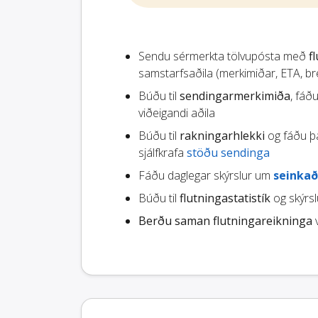
Sendu sérmerkta tölvupósta með
f
samstarfsaðila (merkimiðar, ETA, brey
Búðu til
sendingarmerkimiða
, fáð
viðeigandi aðila
Búðu til
rakningarhlekki
og fáðu þá
sjálfkrafa
stöðu sendinga
Fáðu daglegar skýrslur um
seinkað
Búðu til
flutningastatistík
og skýrslu
Berðu saman flutningareikninga
v