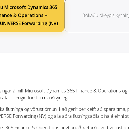
u Microsoft Dynamics 365
nance & Operations +
Bókaðu ókeypis kynnin
NIVERSE Forwarding (NV)
ýsingar á milli Microsoft Dynamics 365 Finance & Operations og
afa — engin forritun nauðsynleg.
a flutninga og vörustjórnun. Það gerir þér kleift að spara tíma,
E Forwarding (NV) og alla aðra flutningsaðila þína á einni st
mics 365 Finance & Operations hugbúnað, geturðu gert vörustjó