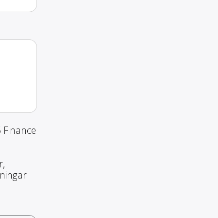
5 Finance
r,
nningar