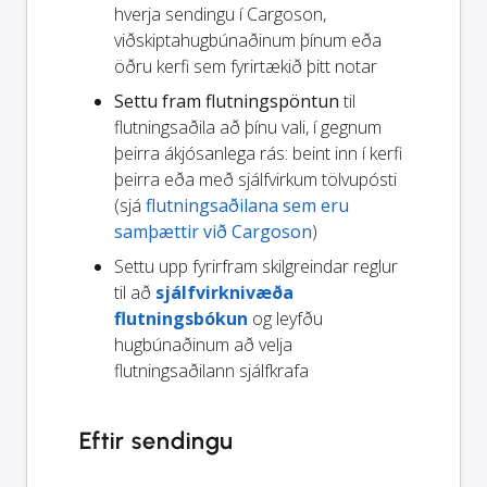
hverja sendingu í Cargoson,
viðskiptahugbúnaðinum þínum eða
öðru kerfi sem fyrirtækið þitt notar
Settu fram flutningspöntun
til
flutningsaðila að þínu vali, í gegnum
þeirra ákjósanlega rás: beint inn í kerfi
þeirra eða með sjálfvirkum tölvupósti
(sjá
flutningsaðilana sem eru
samþættir við Cargoson
)
Settu upp fyrirfram skilgreindar reglur
til að
sjálfvirknivæða
flutningsbókun
og leyfðu
hugbúnaðinum að velja
flutningsaðilann sjálfkrafa
Eftir sendingu