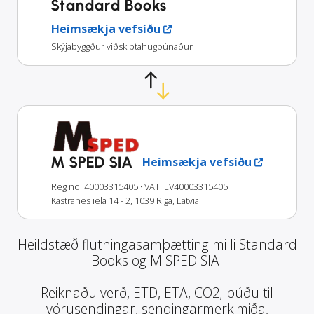
Standard Books
Heimsækja vefsíðu
Skýjabyggður viðskiptahugbúnaður
M SPED SIA
Heimsækja vefsíðu
Reg no: 40003315405
· VAT: LV40003315405
Kastrānes iela 14 - 2, 1039 Rīga, Latvia
Heildstæð flutningasamþætting milli Standard
Books og M SPED SIA.
Reiknaðu verð, ETD, ETA, CO2; búðu til
vörusendingar, sendingarmerkimiða,