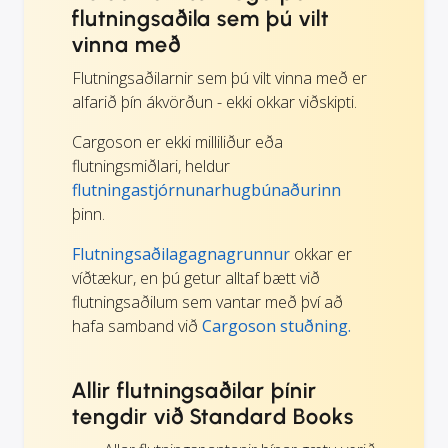
flutningsaðila sem þú vilt
vinna með
Flutningsaðilarnir sem þú vilt vinna með er
alfarið þín ákvörðun - ekki okkar viðskipti.
Cargoson er ekki milliliður eða
flutningsmiðlari, heldur
flutningastjórnunarhugbúnaðurinn
þinn.
Flutningsaðilagagnagrunnur
okkar er
víðtækur, en þú getur alltaf bætt við
flutningsaðilum sem vantar með því að
hafa samband við
Cargoson stuðning.
Allir flutningsaðilar þínir
tengdir við Standard Books