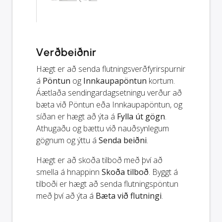
Verðbeiðnir
Hægt er að senda flutningsverðfyrirspurnir
á
Pöntun
og
Innkaupapöntun
kortum.
Áætlaða sendingardagsetningu verður að
bæta við Pöntun eða Innkaupapöntun, og
síðan er hægt að ýta á
Fylla út gögn
.
Athugaðu og bættu við nauðsynlegum
gögnum og ýttu á
Senda beiðni
.
Hægt er að skoða tilboð með því að
smella á hnappinn
Skoða tilboð
. Byggt á
tilboði er hægt að senda flutningspöntun
með því að ýta á
Bæta við flutningi
.