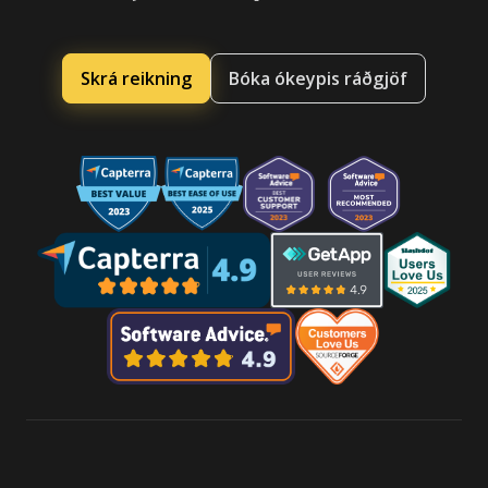
Skrá reikning
Bóka ókeypis ráðgjöf