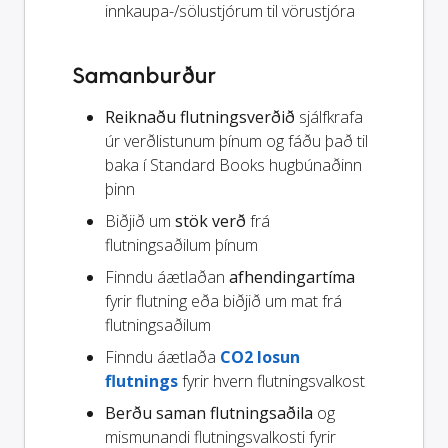
innkaupa-/sölustjórum til vörustjóra
Samanburður
Reiknaðu flutningsverðið
sjálfkrafa
úr verðlistunum þínum og fáðu það til
baka í Standard Books hugbúnaðinn
þinn
Biðjið um
stök verð
frá
flutningsaðilum þínum
Finndu áætlaðan
afhendingartíma
fyrir flutning eða biðjið um mat frá
flutningsaðilum
Finndu áætlaða
CO2 losun
flutnings
fyrir hvern flutningsvalkost
Berðu saman flutningsaðila
og
mismunandi flutningsvalkosti fyrir