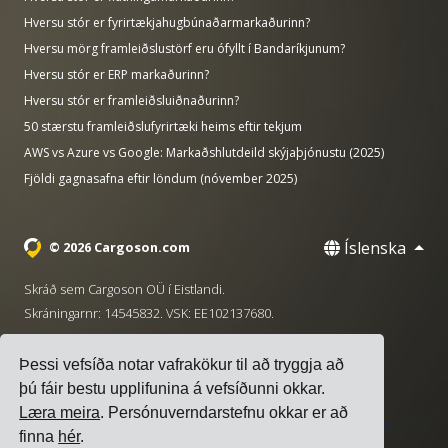
Hversu stór er fyrirtækjahugbúnaðarmarkaðurinn?
Hversu mörg framleiðslustörf eru ófyllt í Bandaríkjunum?
Hversu stór er ERP markaðurinn?
Hversu stór er framleiðsluiðnaðurinn?
50 stærstu framleiðslufyrirtæki heims eftir tekjum
AWS vs Azure vs Google: Markaðshlutdeild skýjaþjónustu (2025)
Fjöldi gagnasafna eftir löndum (nóvember 2025)
Íslenska
© 2026 Cargoson.com
Skráð sem Cargoson OÜ í Eistlandi.
Skráningarnr: 14545832. VSK: EE102137680.
Höfuðstöðvar: Pärnu mnt. 141, 11314 Tallinn, Eistland
Þessi vefsíða notar vafrakökur til að tryggja að
·
+372 5555 0028
hello@cargoson.com
þú fáir bestu upplifunina á vefsíðunni okkar.
Læra meira
. Persónuverndarstefnu okkar er að
Þjónustuskilmálar
|
Persónuverndarstefna
|
Stefna um
finna
hér
.