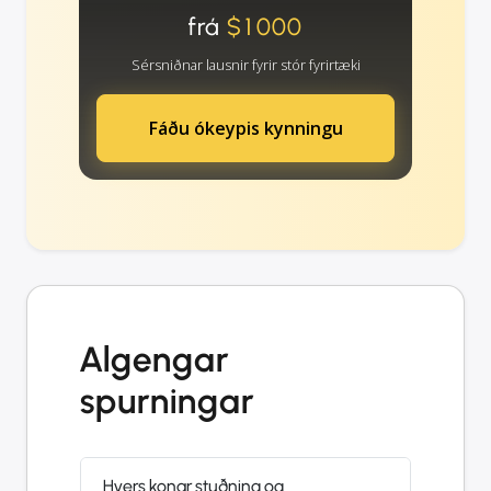
frá
$1000
Sérsniðnar lausnir fyrir stór fyrirtæki
Fáðu ókeypis kynningu
Algengar
spurningar
Hvers konar stuðning og