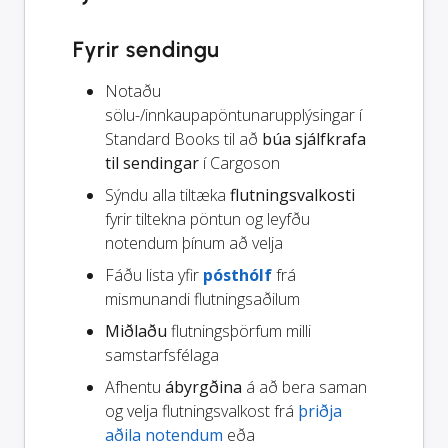
Fyrir sendingu
Notaðu
sölu-/innkaupapöntunarupplýsingar í
Standard Books til að
búa sjálfkrafa
til sendingar
í Cargoson
Sýndu alla tiltæka
flutningsvalkosti
fyrir tiltekna pöntun og leyfðu
notendum þínum að velja
Fáðu lista yfir
pósthólf
frá
mismunandi flutningsaðilum
Miðlaðu
flutningsþörfum milli
samstarfsfélaga
Afhentu
ábyrgðina
á að bera saman
og velja flutningsvalkost frá
þriðja
aðila notendum
eða