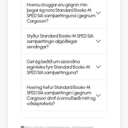
Hversu öruggar eru gögnin mín
þegar ég nota Standard Books-M
SPED SIA samþættinguna í gegnum
Cargoson?
Styður Standard Books-M SPED SIA
samþættingin alþjóðlegar
sendingar?
Get ég beðið um sérsniðna
eiginleika fyrir Standard Books-M
SPED SIA samþættinguna?
Hvernig hefur Standard Books-M
SPED SIA samþættingin í gegnum
Cargoson áhrif á vinnuflæði mitt og
viðskiptaferla?
Ertu að leita að tæknilegum upplýsingum?