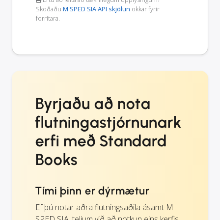
Skoðaðu
M SPED SIA API skjölun
okkar fyrir
forritara.
Byrjaðu að nota
flutningastjórnunark
erfi með Standard
Books
Tími þinn er dýrmætur
Ef þú notar aðra flutningsaðila ásamt M
SPED SIA, teljum við að notkun eins kerfis