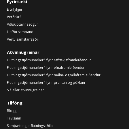
Fyrirtæki
Eftirfylgni
Verðskrá
Viðskiptavinasögur
Hafðu samband
Vertu samstarfsaðili
Atvinnugreinar
Flutningsstjórnunarkerfi fyrir raftækjaframleiðendur
Flutningsstjórnunarkerfi fyrir efnaframleiðendur
Flutningsstjórnunarkerfi fyrir málm- og vélaframleiðendur
Flutningsstjórnunarkerfi fyrir prentun og pökkun
Sjá allar atvinnugreinar
Tilföng
Blogg
Tilvísanir
Samþættingar flutningsaðila