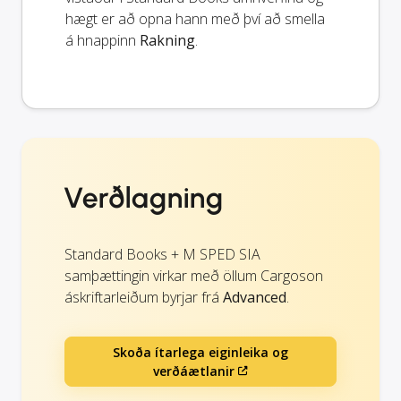
hægt er að opna hann með því að smella
á hnappinn
Rakning
.
Verðlagning
Standard Books + M SPED SIA
samþættingin virkar með öllum Cargoson
áskriftarleiðum byrjar frá
Advanced
.
Skoða ítarlega eiginleika og
verðáætlanir