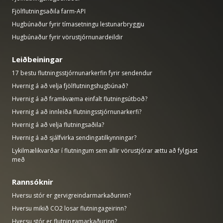
Fjölflutningsaðila farm-API
Hugbúnaður fyrir tímasetningu lestunarbryggju
Hugbúnaður fyrir vörustjórnunardeildir
Leiðbeiningar
17 bestu flutningsstjórnunarkerfin fyrir sendendur
Hvernig á að velja fjölflutningshugbúnað?
Hvernig á að framkvæma einfalt flutningsútboð?
Hvernig á að innleiða flutningsstjórnunarkerfi?
Hvernig á að velja flutningsaðila?
Hvernig á að sjálfvirka sendingatilkynningar?
Lykilmælikvarðar í flutningum sem allir vörustjórar ættu að fylgjast
með
Rannsóknir
Hversu stór er gervigreindarmarkaðurinn?
Hversu mikið CO2 losar flutningageirinn?
Hversu stór er flutningamarkaðurinn?