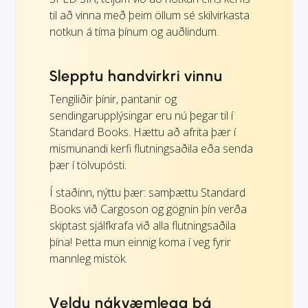
til að vinna með þeim öllum sé skilvirkasta
notkun á tíma þínum og auðlindum.
Slepptu handvirkri vinnu
Tengiliðir þínir, pantanir og
sendingarupplýsingar eru nú þegar til í
Standard Books. Hættu að afrita þær í
mismunandi kerfi flutningsaðila eða senda
þær í tölvupósti.
Í staðinn, nýttu þær: samþættu Standard
Books við Cargoson og gögnin þín verða
skiptast sjálfkrafa við alla flutningsaðila
þína! Þetta mun einnig koma í veg fyrir
mannleg mistök.
Veldu nákvæmlega þá