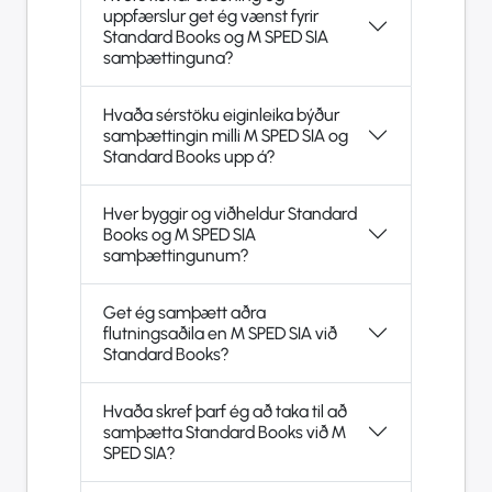
uppfærslur get ég vænst fyrir
Standard Books og M SPED SIA
samþættinguna?
Hvaða sérstöku eiginleika býður
samþættingin milli M SPED SIA og
Standard Books upp á?
Hver byggir og viðheldur Standard
Books og M SPED SIA
samþættingunum?
Get ég samþætt aðra
flutningsaðila en M SPED SIA við
Standard Books?
Hvaða skref þarf ég að taka til að
samþætta Standard Books við M
SPED SIA?