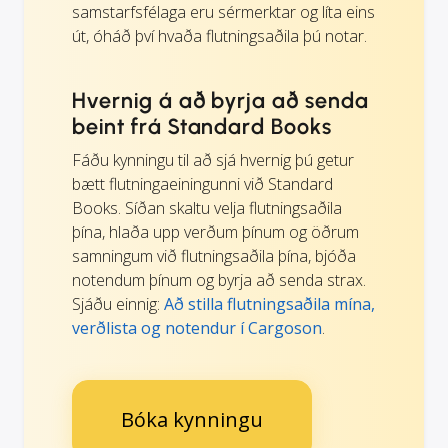
samstarfsfélaga eru sérmerktar og líta eins
út, óháð því hvaða flutningsaðila þú notar.
Hvernig á að byrja að senda
beint frá Standard Books
Fáðu kynningu til að sjá hvernig þú getur
bætt flutningaeiningunni við Standard
Books. Síðan skaltu velja flutningsaðila
þína, hlaða upp verðum þínum og öðrum
samningum við flutningsaðila þína, bjóða
notendum þínum og byrja að senda strax.
Sjáðu einnig:
Að stilla flutningsaðila mína,
verðlista og notendur í Cargoson
.
Bóka kynningu