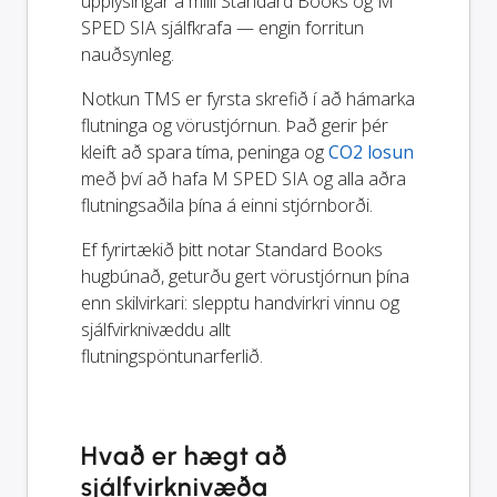
upplýsingar á milli Standard Books og M
SPED SIA sjálfkrafa — engin forritun
nauðsynleg.
Notkun TMS er fyrsta skrefið í að hámarka
flutninga og vörustjórnun. Það gerir þér
kleift að spara tíma, peninga og
CO2 losun
með því að hafa M SPED SIA og alla aðra
flutningsaðila þína á einni stjórnborði.
Ef fyrirtækið þitt notar Standard Books
hugbúnað, geturðu gert vörustjórnun þína
enn skilvirkari: slepptu handvirkri vinnu og
sjálfvirknivæddu allt
flutningspöntunarferlið.
Hvað er hægt að
sjálfvirknivæða