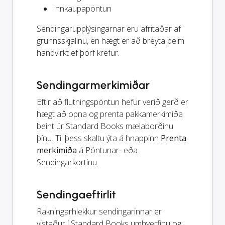
Innkaupapöntun
Sendingarupplýsingarnar eru afritaðar af
grunnsskjalinu, en hægt er að breyta þeim
handvirkt ef þörf krefur.
Sendingarmerkimiðar
Eftir að flutningspöntun hefur verið gerð er
hægt að opna og prenta pakkamerkimiða
beint úr Standard Books mælaborðinu
þínu. Til þess skaltu ýta á hnappinn
Prenta
merkimiða
á Pöntunar- eða
Sendingarkortinu.
Sendingaeftirlit
Rakningarhlekkur sendingarinnar er
vistaður í Standard Books umhverfinu og