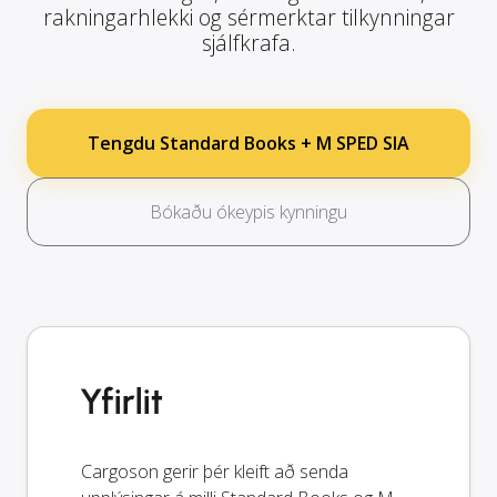
rakningarhlekki og sérmerktar tilkynningar
sjálfkrafa.
Tengdu Standard Books + M SPED SIA
Bókaðu ókeypis kynningu
Yfirlit
Cargoson gerir þér kleift að senda