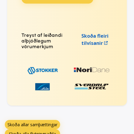
Treyst af leiðandi
Skoða fleiri
alþjóðlegum
tilvísanir
vörumerkjum
Skoða allar samþættingar
Skoða alla flutningsaðila