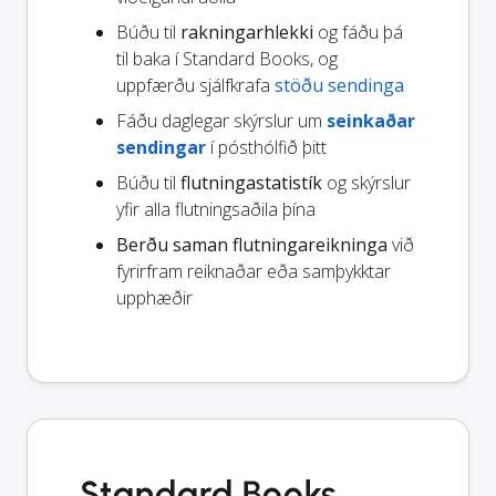
Búðu til
rakningarhlekki
og fáðu þá
til baka í Standard Books, og
uppfærðu sjálfkrafa
stöðu sendinga
Fáðu daglegar skýrslur um
seinkaðar
sendingar
í pósthólfið þitt
Búðu til
flutningastatistík
og skýrslur
yfir alla flutningsaðila þína
Berðu saman flutningareikninga
við
fyrirfram reiknaðar eða samþykktar
upphæðir
Standard Books