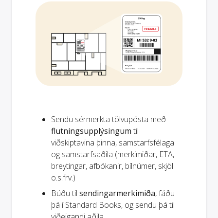
Sendu sérmerkta tölvupósta með
flutningsupplýsingum
til
viðskiptavina þinna, samstarfsfélaga
og samstarfsaðila (merkimiðar, ETA,
breytingar, afbókanir, bílnúmer, skjöl
o.s.frv.)
Búðu til
sendingarmerkimiða
, fáðu
þá í Standard Books, og sendu þá til
viðeigandi aðila