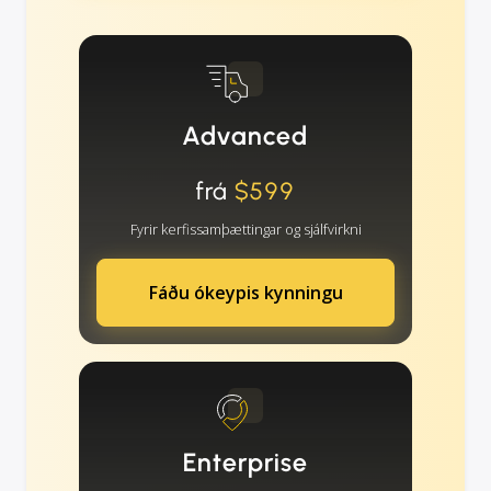
Advanced
frá
$599
Fyrir kerfissamþættingar og sjálfvirkni
Fáðu ókeypis kynningu
Enterprise