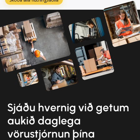
Sjáðu hvernig við getum
aukið daglega
vörustjórnun þína