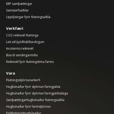
ERP samþættingar
Samstarfsaðilar
Upplýsingar fyrir flutningsaðila
Verkfæri
CO2 reiknivél flutninga
Leit að þjóðhátíðardögum
Incoterms reiknivél
Búa til sendingarmiða
Reiknivél fyrir flutningstíma farms
Vara
Flutningsstjórnunarkerfi
Hugbúnaður fyrir stjórnun farmgjalda
Hugbúnaður fyrir stjórnun farmgjaldsálaga
Samþættingarhugbúnaður flutningsaðila
Hugbúnaður fyrir farmstjórnun
Fjölflutningshugbúnaður