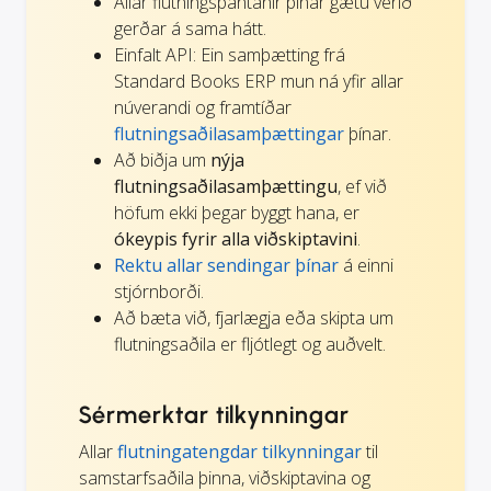
Allar flutningspantanir þínar gætu verið
gerðar á sama hátt.
Einfalt API: Ein samþætting frá
Standard Books ERP mun ná yfir allar
núverandi og framtíðar
flutningsaðilasamþættingar
þínar.
Að biðja um
nýja
flutningsaðilasamþættingu
, ef við
höfum ekki þegar byggt hana, er
ókeypis fyrir alla viðskiptavini
.
Rektu allar sendingar þínar
á einni
stjórnborði.
Að bæta við, fjarlægja eða skipta um
flutningsaðila er fljótlegt og auðvelt.
Sérmerktar tilkynningar
Allar
flutningatengdar tilkynningar
til
samstarfsaðila þinna, viðskiptavina og