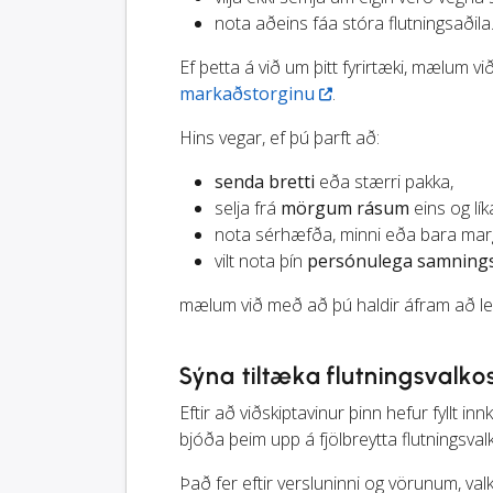
nota aðeins fáa stóra flutningsaðila
Ef þetta á við um þitt fyrirtæki, mælum 
markaðstorginu
.
Hins vegar, ef þú þarft að:
senda bretti
eða stærri pakka,
selja frá
mörgum rásum
eins og lík
nota sérhæfða, minni eða bara ma
vilt nota þín
persónulega samning
mælum við með að þú haldir áfram að le
Sýna tiltæka flutningsvalkos
Eftir að viðskiptavinur þinn hefur fyllt i
bjóða þeim upp á fjölbreytta flutningsvalk
Það fer eftir versluninni og vörunum, val