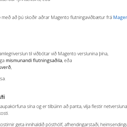
.
við með að þú skoðir aðrar Magento flutningaviðbætur frá
Mage
amlegriverslun til viðbótar við Magento verslunina þína,
rga
mismunandi flutningsaðila
, eða
sverð
,
sa.
ti
nnkaupakörfuna sína og er tilbúinn að panta, vilja flestir netverslu
osti.
kostirnir geta innihaldið pósthólf, afhendingarstaði, heimsendin