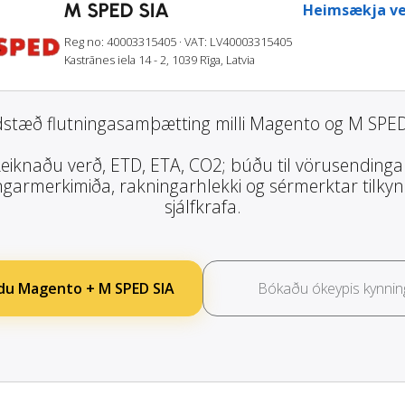
M SPED SIA
Heimsækja ve
Reg no: 40003315405
· VAT: LV40003315405
Kastrānes iela 14 - 2, 1039 Rīga, Latvia
dstæð flutningasamþætting milli Magento og M SPED
eiknaðu verð, ETD, ETA, CO2; búðu til vörusendinga
garmerkimiða, rakningarhlekki og sérmerktar tilky
sjálfkrafa.
u Magento + M SPED SIA
Bókaðu ókeypis kynnin