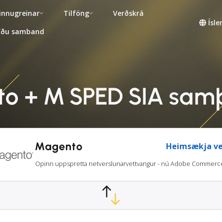
innugreinar
Tilföng
Verðskrá
Ísl
fðu samband
o + M SPED SIA sam
Magento
Heimsækja ve
Opinn uppspretta netverslunarvettvangur - nú Adobe Commerc