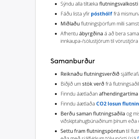
Sýndu alla tiltæka
flutningsvalkosti
Fáðu lista yfir
pósthólf
frá mismuna
Miðlaðu
flutningsþörfum milli sams
Afhentu
ábyrgðina
á að bera saman 
innkaupa-/sölustjórum til vörustjóra
Samanburður
Reiknaðu flutningsverðið
sjálfkra
Biðjið um
stök verð
frá flutningsað
Finndu áætlaðan
afhendingartíma
Finndu áætlaða
CO2 losun flutni
Berðu saman flutningsaðila
og mis
viðskiptahugbúnaðinum þínum eða öð
Settu fram flutningspöntun
til flu
eða með sjálfvirkum tölvupósti (sjá