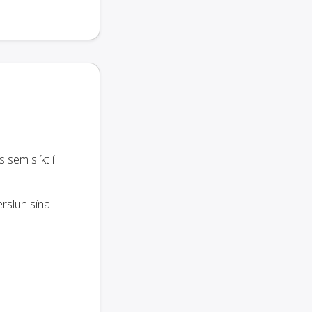
sem slíkt í
erslun sína