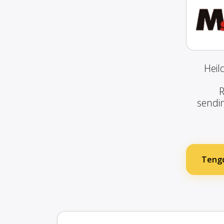
Heil
R
sendin
Tengd