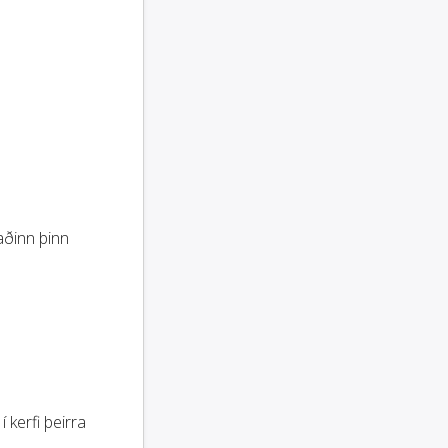
aðinn þinn
í kerfi þeirra