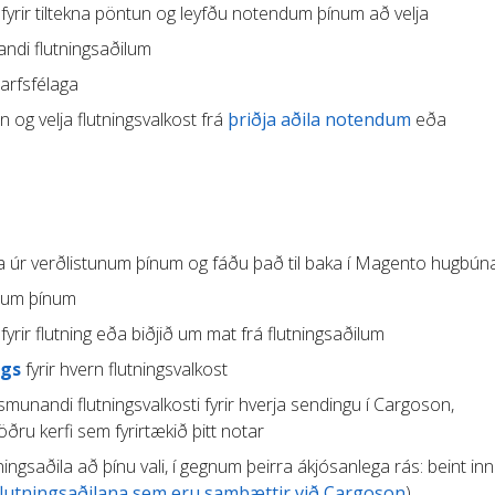
fyrir tiltekna pöntun og leyfðu notendum þínum að velja
ndi flutningsaðilum
tarfsfélaga
og velja flutningsvalkost frá
þriðja aðila notendum
eða
fa úr verðlistunum þínum og fáðu það til baka í Magento hugbún
ilum þínum
fyrir flutning eða biðjið um mat frá flutningsaðilum
ngs
fyrir hvern flutningsvalkost
munandi flutningsvalkosti fyrir hverja sendingu í Cargoson,
ru kerfi sem fyrirtækið þitt notar
tningsaðila að þínu vali, í gegnum þeirra ákjósanlega rás: beint inn 
flutningsaðilana sem eru samþættir við Cargoson
)