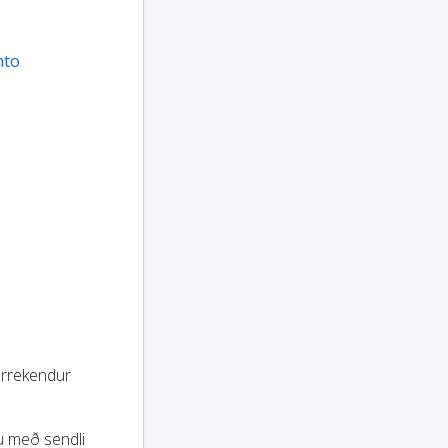
nto
narrekendur
gu með sendli