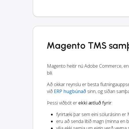
Magento TMS samþæ
Magento heitir nú Adobe Commerce, en þ
bili.
Að okkar reynslu er besta flutningauppse
við
ERP hugbúnað
sinn, og síðan samþæ
Þessi viðbót er
ekki ætluð fyrir
:
fyrirtæki þar sem eini sölurásinn er
eru að senda lítið magn (minna en br
vilja ekki semja um eigin verð vegna 