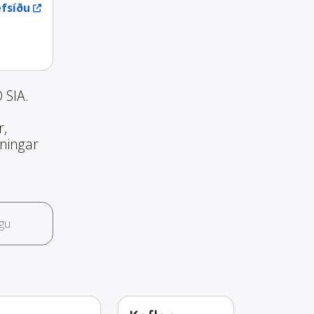
fsíðu
 SIA.
r,
nningar
gu