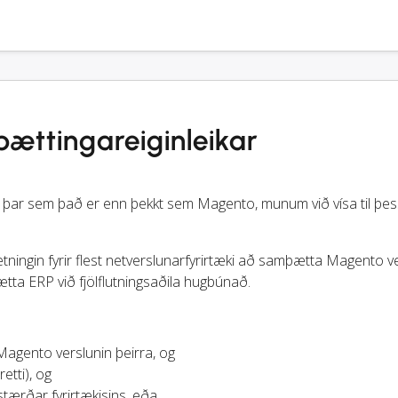
ttingareiginleikar
ar sem það er enn þekkt sem Magento, munum við vísa til þess 
tningin fyrir flest netverslunarfyrirtæki að samþætta Magento v
tta ERP við fjölflutningsaðila hugbúnað.
 Magento verslunin þeirra, og
etti), og
stærðar fyrirtækisins, eða