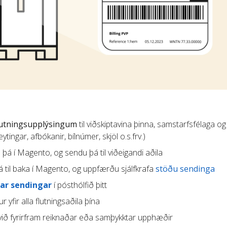
lutningsupplýsingum
til viðskiptavina þinna, samstarfsfélaga og
tingar, afbókanir, bílnúmer, skjöl o.s.frv.)
u þá í Magento, og sendu þá til viðeigandi aðila
 til baka í Magento, og uppfærðu sjálfkrafa
stöðu sendinga
ar sendingar
í pósthólfið þitt
r yfir alla flutningsaðila þína
ið fyrirfram reiknaðar eða samþykktar upphæðir