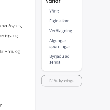
Kaflar
Yfirlit
Eiginleikar
n nauðsynleg.
Verðlagning
 peninga og
Algengar
spurningar
kri vinnu og
Byrjaðu að
senda
Fáðu kynningu
on