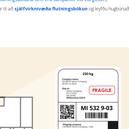
r til að
sjálfvirknivæða flutningsbókun
og leyfðu hugbúnað