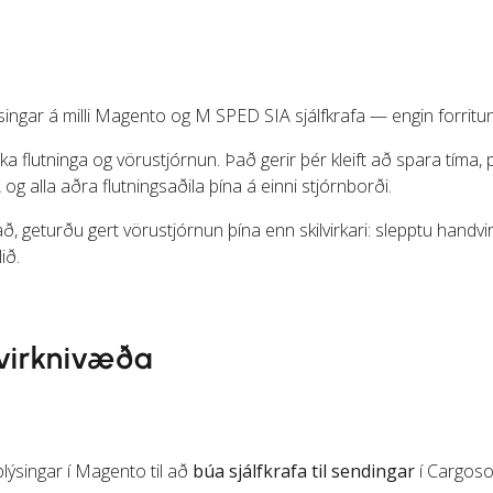
singar á milli Magento og M SPED SIA sjálfkrafa — engin forritu
a flutninga og vörustjórnun. Það gerir þér kleift að spara tíma,
 alla aðra flutningsaðila þína á einni stjórnborði.
, geturðu gert vörustjórnun þína enn skilvirkari: slepptu handvir
ið.
fvirknivæða
ýsingar í Magento til að
búa sjálfkrafa til sendingar
í Cargos