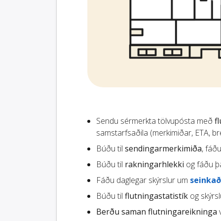
Sendu sérmerkta tölvupósta með
f
samstarfsaðila (merkimiðar, ETA, brey
Búðu til
sendingarmerkimiða
, fáð
Búðu til
rakningarhlekki
og fáðu þá
Fáðu daglegar skýrslur um
seinkað
Búðu til
flutningastatistík
og skýrslu
Berðu saman flutningareikninga
v