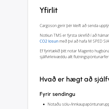
Yfirlit
Cargoson gerir þér kleift að senda upplý
Notkun TMS er fyrsta skrefið í að hámark
CO2 losun
með því að hafa M SPED SIA og
Ef fyrirtækið þitt notar Magento hugbúnað
sjálfvirknivæddu allt flutningspöntunarferl
Hvað er hægt að sjál
Fyrir sendingu
Notaðu sölu-/innkaupapöntunaruppl