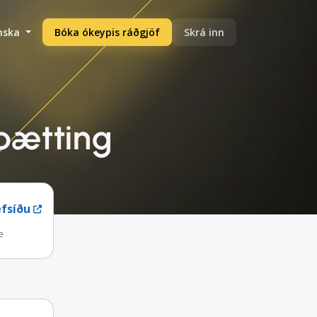
enska
Bóka ókeypis ráðgjöf
Skrá inn
þætting
fsíðu
e