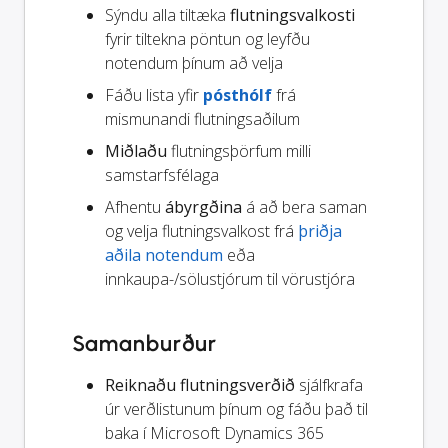
Sýndu alla tiltæka
flutningsvalkosti
fyrir tiltekna pöntun og leyfðu
notendum þínum að velja
Fáðu lista yfir
pósthólf
frá
mismunandi flutningsaðilum
Miðlaðu
flutningsþörfum milli
samstarfsfélaga
Afhentu
ábyrgðina
á að bera saman
og velja flutningsvalkost frá
þriðja
aðila notendum
eða
innkaupa-/sölustjórum til vörustjóra
Samanburður
Reiknaðu flutningsverðið
sjálfkrafa
úr verðlistunum þínum og fáðu það til
baka í Microsoft Dynamics 365