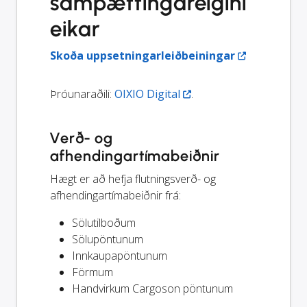
samþættingareiginl
eikar
Skoða uppsetningarleiðbeiningar
Þróunaraðili:
OIXIO Digital
.
Verð- og
afhendingartímabeiðnir
Hægt er að hefja flutningsverð- og
afhendingartímabeiðnir frá:
Sölutilboðum
Sölupöntunum
Innkaupapöntunum
Förmum
Handvirkum Cargoson pöntunum