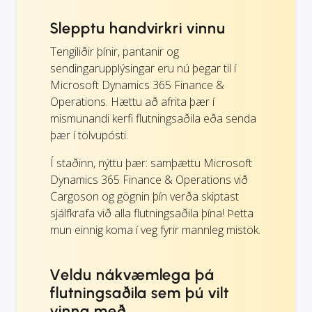
Slepptu handvirkri vinnu
Tengiliðir þínir, pantanir og
sendingarupplýsingar eru nú þegar til í
Microsoft Dynamics 365 Finance &
Operations. Hættu að afrita þær í
mismunandi kerfi flutningsaðila eða senda
þær í tölvupósti.
Í staðinn, nýttu þær: samþættu Microsoft
Dynamics 365 Finance & Operations við
Cargoson og gögnin þín verða skiptast
sjálfkrafa við alla flutningsaðila þína! Þetta
mun einnig koma í veg fyrir mannleg mistök.
Veldu nákvæmlega þá
flutningsaðila sem þú vilt
vinna með