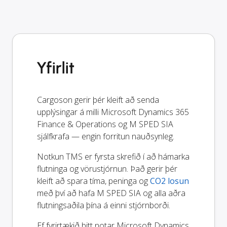
Yfirlit
Cargoson gerir þér kleift að senda
upplýsingar á milli Microsoft Dynamics 365
Finance & Operations og M SPED SIA
sjálfkrafa — engin forritun nauðsynleg.
Notkun TMS er fyrsta skrefið í að hámarka
flutninga og vörustjórnun. Það gerir þér
kleift að spara tíma, peninga og
CO2 losun
með því að hafa M SPED SIA og alla aðra
flutningsaðila þína á einni stjórnborði.
Ef fyrirtækið þitt notar Microsoft Dynamics