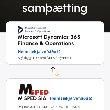
samþætting
Microsoft Dynamics 365
Finance & Operations
Heimsækja vefsíðu
Skýjabyggt ERP kerfi fyrir stór fyrirtæki
M SPED SIA
Heimsækja vefsíðu
Reg no: 40003315405
· VAT: LV40003315405