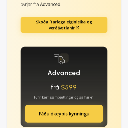
byrjar frá
Advanced
.
Skoða ítarlega eiginleika og
verðáætlanir
Advanced
frá
$599
Fyrir kerfissamþættingar og sjálfvirkni
Fáðu ókeypis kynningu