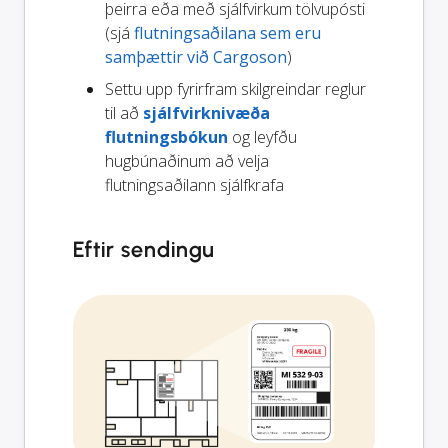
þeirra eða með sjálfvirkum tölvupósti
(sjá
flutningsaðilana sem eru
samþættir við Cargoson
)
Settu upp fyrirfram skilgreindar reglur
til að
sjálfvirknivæða
flutningsbókun
og leyfðu
hugbúnaðinum að velja
flutningsaðilann sjálfkrafa
Eftir sendingu