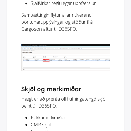
Sjálfvirkar reglulegar uppfærslur
Samþættingin flytur allar núverandi
pöntunarupplýsingar og stöður frá
Cargoson aftur til D365FO.
Skjöl og merkimiðar
Hægt er að prenta öll flutningatengd skjöl
beint úr D365FO:
Pakkamerkimiðar
CMR skjöl