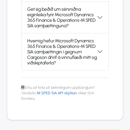
Get ég beðið um sérsniðna
eiginleika fyrir Microsoft Dynamics
365 Finance & Operations-M SPED
SIA samþættinguna?
Hvernig hefur Microsoft Dynamics
365 Finance & Operations-M SPED
SIA samþættingin í gegnum
Cargoson áhrif á vinnuflæði mitt og
viðskiptaferla?
Ertu að leita að tæknilegum upplýsingum?
Skoðaðu
M SPED SIA API skjölun
okkar fyrir
forritara.