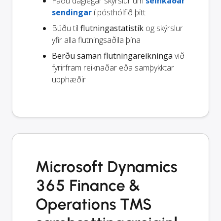
Fáðu daglegar skýrslur um
seinkaðar
sendingar
í pósthólfið þitt
Búðu til
flutningastatistík
og skýrslur
yfir alla flutningsaðila þína
Berðu saman flutningareikninga
við
fyrirfram reiknaðar eða samþykktar
upphæðir
Microsoft Dynamics
365 Finance &
Operations TMS