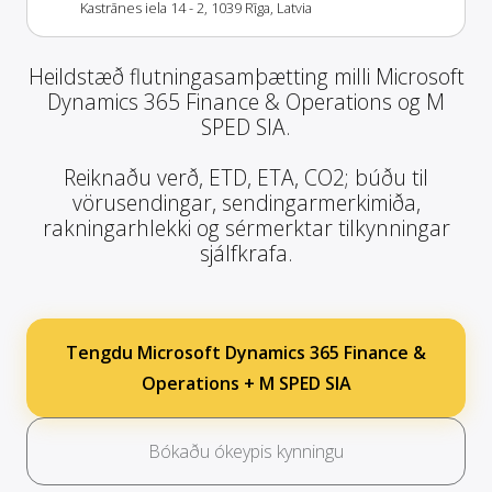
Kastrānes iela 14 - 2, 1039 Rīga, Latvia
Heildstæð flutningasamþætting milli Microsoft
Dynamics 365 Finance & Operations og M
SPED SIA.
Reiknaðu verð, ETD, ETA, CO2; búðu til
vörusendingar, sendingarmerkimiða,
rakningarhlekki og sérmerktar tilkynningar
sjálfkrafa.
Tengdu Microsoft Dynamics 365 Finance &
Operations + M SPED SIA
Bókaðu ókeypis kynningu