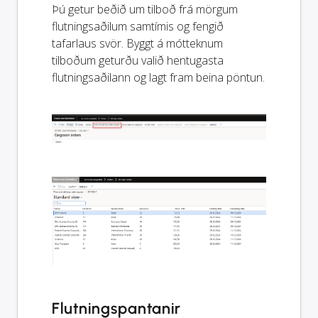
Þú getur beðið um tilboð frá mörgum
flutningsaðilum samtímis og fengið
tafarlaus svör. Byggt á mótteknum
tilboðum geturðu valið hentugasta
flutningsaðilann og lagt fram beina pöntun.
Flutningspantanir