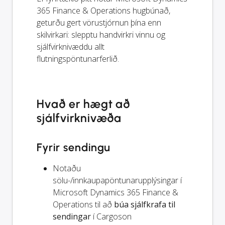
365 Finance & Operations hugbúnað,
geturðu gert vörustjórnun þína enn
skilvirkari: slepptu handvirkri vinnu og
sjálfvirknivæddu allt
flutningspöntunarferlið.
Hvað er hægt að
sjálfvirknivæða
Fyrir sendingu
Notaðu
sölu-/innkaupapöntunarupplýsingar í
Microsoft Dynamics 365 Finance &
Operations til að
búa sjálfkrafa til
sendingar
í Cargoson