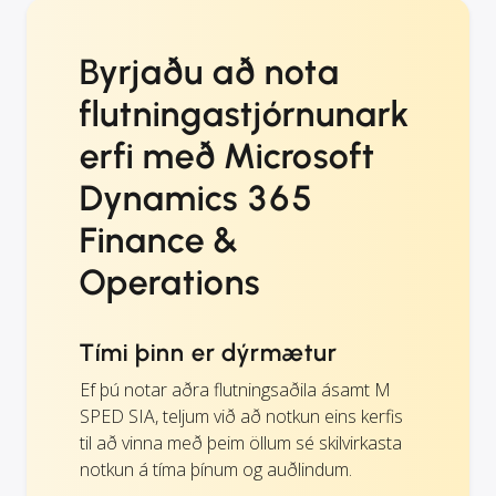
Byrjaðu að nota
flutningastjórnunark
erfi með Microsoft
Dynamics 365
Finance &
Operations
Tími þinn er dýrmætur
Ef þú notar aðra flutningsaðila ásamt M
SPED SIA, teljum við að notkun eins kerfis
til að vinna með þeim öllum sé skilvirkasta
notkun á tíma þínum og auðlindum.