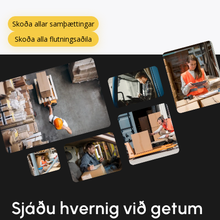
Skoða allar samþættingar
Skoða alla flutningsaðila
Sjáðu hvernig við getum