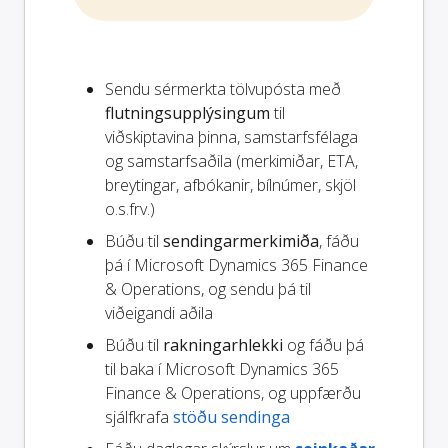
Sendu sérmerkta tölvupósta með
flutningsupplýsingum
til
viðskiptavina þinna, samstarfsfélaga
og samstarfsaðila (merkimiðar, ETA,
breytingar, afbókanir, bílnúmer, skjöl
o.s.frv.)
Búðu til
sendingarmerkimiða
, fáðu
þá í Microsoft Dynamics 365 Finance
& Operations, og sendu þá til
viðeigandi aðila
Búðu til
rakningarhlekki
og fáðu þá
til baka í Microsoft Dynamics 365
Finance & Operations, og uppfærðu
sjálfkrafa
stöðu sendinga