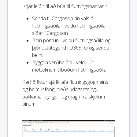
Þrjár leiðir til að búa til flutningspantanir:
Senda til Cargoson án vals á
flutningsaðila - veldu flutningsaðila
síðar í Cargoson
Bein pöntun - veldu flutningsaðila og
þjónustutegund í D365FO og sendu
beint
Byggt á verðbeiðni - veldu úr
mótteknum tilboðum flutningsaðila
Kerfið flytur sjálfkrafa flutningsgögn eins
og heimilisföng, hleðsludagsetningu,
pakkamál, þyngdir og magn frá skjölum
þínum.