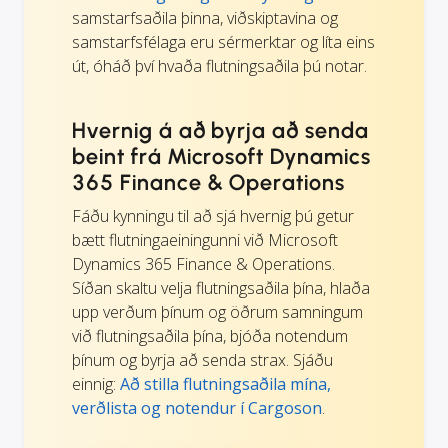
samstarfsaðila þinna, viðskiptavina og
samstarfsfélaga eru sérmerktar og líta eins
út, óháð því hvaða flutningsaðila þú notar.
Hvernig á að byrja að senda
beint frá Microsoft Dynamics
365 Finance & Operations
Fáðu kynningu til að sjá hvernig þú getur
bætt flutningaeiningunni við Microsoft
Dynamics 365 Finance & Operations.
Síðan skaltu velja flutningsaðila þína, hlaða
upp verðum þínum og öðrum samningum
við flutningsaðila þína, bjóða notendum
þínum og byrja að senda strax. Sjáðu
einnig:
Að stilla flutningsaðila mína,
verðlista og notendur í Cargoson
.