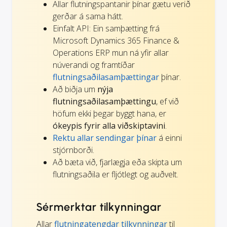
Allar flutningspantanir þínar gætu verið
gerðar á sama hátt.
Einfalt API: Ein samþætting frá
Microsoft Dynamics 365 Finance &
Operations ERP mun ná yfir allar
núverandi og framtíðar
flutningsaðilasamþættingar
þínar.
Að biðja um
nýja
flutningsaðilasamþættingu
, ef við
höfum ekki þegar byggt hana, er
ókeypis fyrir alla viðskiptavini
.
Rektu allar sendingar þínar
á einni
stjórnborði.
Að bæta við, fjarlægja eða skipta um
flutningsaðila er fljótlegt og auðvelt.
Sérmerktar tilkynningar
Allar
flutningatengdar tilkynningar
til