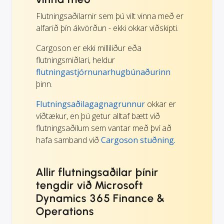
Flutningsaðilarnir sem þú vilt vinna með er
alfarið þín ákvörðun - ekki okkar viðskipti.
Cargoson er ekki milliliður eða
flutningsmiðlari, heldur
flutningastjórnunarhugbúnaðurinn
þinn.
Flutningsaðilagagnagrunnur
okkar er
víðtækur, en þú getur alltaf bætt við
flutningsaðilum sem vantar með því að
hafa samband við
Cargoson stuðning.
Allir flutningsaðilar þínir
tengdir við Microsoft
Dynamics 365 Finance &
Operations