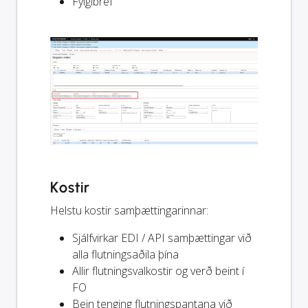
Fylgibréf
Kostir
Helstu kostir samþættingarinnar:
Sjálfvirkar EDI / API samþættingar við
alla flutningsaðila þína
Allir flutningsvalkostir og verð beint í
FO
Bein tenging flutningspantana við