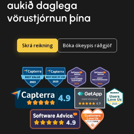
aukið daglega
vörustjórnun þína
Skrá reikning
Bóka ókeypis ráðgjöf