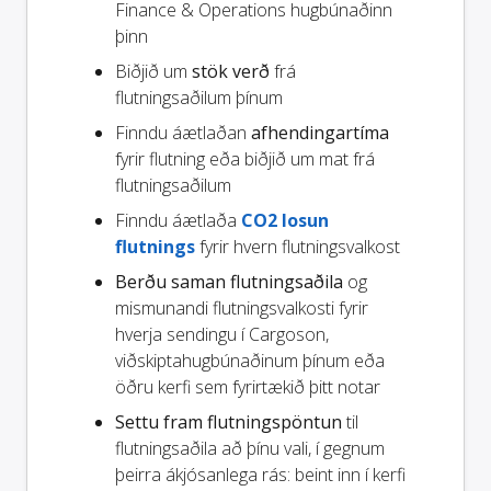
Finance & Operations hugbúnaðinn
þinn
Biðjið um
stök verð
frá
flutningsaðilum þínum
Finndu áætlaðan
afhendingartíma
fyrir flutning eða biðjið um mat frá
flutningsaðilum
Finndu áætlaða
CO2 losun
flutnings
fyrir hvern flutningsvalkost
Berðu saman flutningsaðila
og
mismunandi flutningsvalkosti fyrir
hverja sendingu í Cargoson,
viðskiptahugbúnaðinum þínum eða
öðru kerfi sem fyrirtækið þitt notar
Settu fram flutningspöntun
til
flutningsaðila að þínu vali, í gegnum
þeirra ákjósanlega rás: beint inn í kerfi