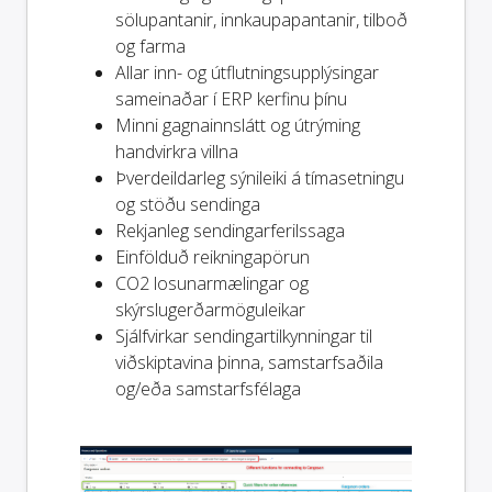
sölupantanir, innkaupapantanir, tilboð
og farma
Allar inn- og útflutningsupplýsingar
sameinaðar í ERP kerfinu þínu
Minni gagnainnslátt og útrýming
handvirkra villna
Þverdeildarleg sýnileiki á tímasetningu
og stöðu sendinga
Rekjanleg sendingarferilssaga
Einfölduð reikningapörun
CO2 losunarmælingar og
skýrslugerðarmöguleikar
Sjálfvirkar sendingartilkynningar til
viðskiptavina þinna, samstarfsaðila
og/eða samstarfsfélaga