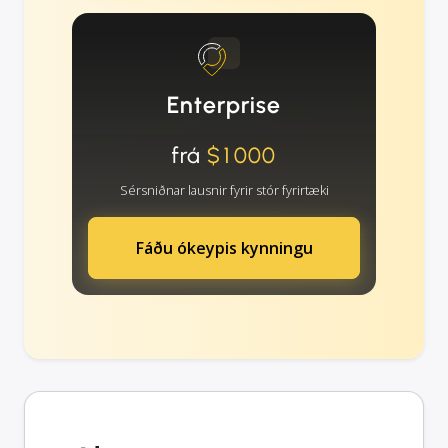
Enterprise
frá
$1000
Sérsniðnar lausnir fyrir stór fyrirtæki
Fáðu ókeypis kynningu