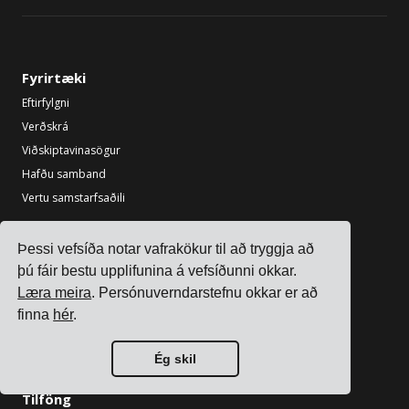
Fyrirtæki
Eftirfylgni
Verðskrá
Viðskiptavinasögur
Hafðu samband
Vertu samstarfsaðili
Atvinnugreinar
Þessi vefsíða notar vafrakökur til að tryggja að
Flutningsstjórnunarkerfi fyrir raftækjaframleiðendur
þú fáir bestu upplifunina á vefsíðunni okkar.
Flutningsstjórnunarkerfi fyrir efnaframleiðendur
Læra meira
. Persónuverndarstefnu okkar er að
Flutningsstjórnunarkerfi fyrir málm- og vélaframleiðendur
finna
hér
.
Flutningsstjórnunarkerfi fyrir prentun og pökkun
Sjá allar atvinnugreinar
Ég skil
Tilföng