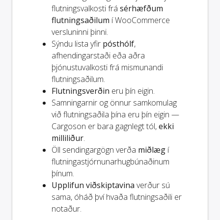
flutningsvalkosti frá
sérhæfðum
flutningsaðilum
í WooCommerce
versluninni þinni.
Sýndu lista yfir
pósthólf
,
afhendingarstaði eða aðra
þjónustuvalkosti frá mismunandi
flutningsaðilum.
Flutningsverðin
eru þín eigin.
Samningarnir og önnur samkomulag
við flutningsaðila þína eru þín eigin —
Cargoson er bara gagnlegt tól,
ekki
milliliður
.
Öll sendingargögn verða
miðlæg
í
flutningastjórnunarhugbúnaðinum
þínum.
Upplifun viðskiptavina
verður sú
sama, óháð því hvaða flutningsaðili er
notaður.