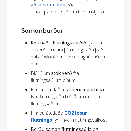
aðila notendum
eða
innkaupa-/sölustjórum til vörustjóra
Samanburður
Reiknaðu flutningsverðið
sjálfkrafa
úr verðlistunum þínum og fáðu það til
baka í WooCommerce hugbúnaðinn
þinn
Biðjið um
stök verð
frá
flutningsaðilum þínum
Finndu áætlaðan
afhendingartíma
fyrir flutning eða biðjið um mat frá
flutningsaðilum
Finndu áætlaða
CO2 losun
flutnings
fyrir hvern flutningsvalkost
Berðu saman flutningsaðila
og