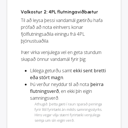
Valkostur 2: 4PL flutningaviðbætur
Til að leysa þessi vandamál gætirðu hafa
prófað að nota einhvers konar
fjölflutningsaðila einingu frá 4PL
þjónustuaðila.
Þær virka venjulega vel en geta stundum
skapað önnur vandamál fyrir þig:
Líklega geturðu samt
ekki sent bretti
eða stórt magn
.
Þú verður neyddur til að nota
þeirra
flutningsverð
, en ekki þín eigin
samningsverð.
Athugið: þetta gæti í raun sparað peninga
fyrir lítil fyrirtæki án mikils samningsstyrks.
Hins vegar vilja stærri fyrirtæki venjulega
semja um sín eigin verð.