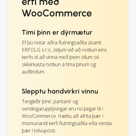
erfi með
WooCommerce
Tími þinn er dýrmætur
Ef þú notar aðra flutningsaðila ásamt
ERFOLG s.r.o., teljum við að notkun eins
kerfis til að vinna með þeim öllum sé
skilvirkasta notkun á tíma þínum og
auðlindum.
Slepptu handvirkri vinnu
Tengiliðir þínir, pantanir og
sendingarupplýsingar eru nú þegar til í
WooCommerce. Hættu að afrita þær í
mismunandi kerfi flutningsaðila eða senda
þær í tölvupósti.