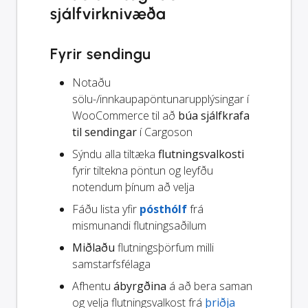
sjálfvirknivæða
Fyrir sendingu
Notaðu
sölu-/innkaupapöntunarupplýsingar í
WooCommerce til að
búa sjálfkrafa
til sendingar
í Cargoson
Sýndu alla tiltæka
flutningsvalkosti
fyrir tiltekna pöntun og leyfðu
notendum þínum að velja
Fáðu lista yfir
pósthólf
frá
mismunandi flutningsaðilum
Miðlaðu
flutningsþörfum milli
samstarfsfélaga
Afhentu
ábyrgðina
á að bera saman
og velja flutningsvalkost frá
þriðja