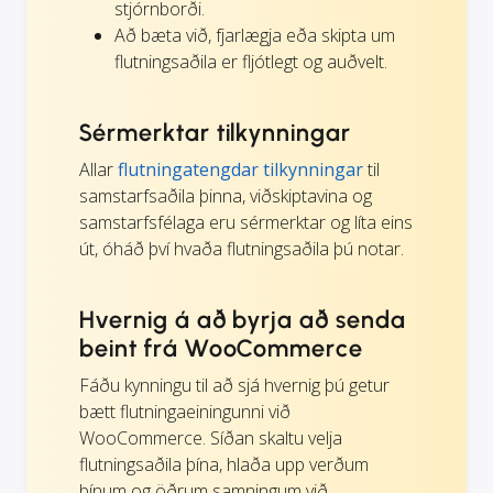
stjórnborði.
Að bæta við, fjarlægja eða skipta um
flutningsaðila er fljótlegt og auðvelt.
Sérmerktar tilkynningar
Allar
flutningatengdar tilkynningar
til
samstarfsaðila þinna, viðskiptavina og
samstarfsfélaga eru sérmerktar og líta eins
út, óháð því hvaða flutningsaðila þú notar.
Hvernig á að byrja að senda
beint frá WooCommerce
Fáðu kynningu til að sjá hvernig þú getur
bætt flutningaeiningunni við
WooCommerce. Síðan skaltu velja
flutningsaðila þína, hlaða upp verðum
þínum og öðrum samningum við