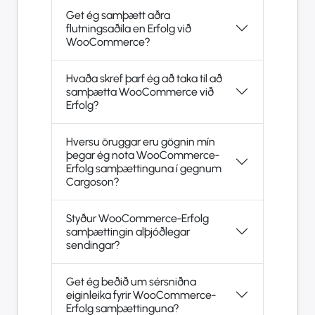
Get ég samþætt aðra
flutningsaðila en Erfolg við
WooCommerce?
Hvaða skref þarf ég að taka til að
samþætta WooCommerce við
Erfolg?
Hversu öruggar eru gögnin mín
þegar ég nota WooCommerce-
Erfolg samþættinguna í gegnum
Cargoson?
Styður WooCommerce-Erfolg
samþættingin alþjóðlegar
sendingar?
Get ég beðið um sérsniðna
eiginleika fyrir WooCommerce-
Erfolg samþættinguna?