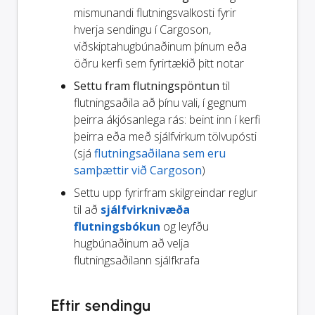
mismunandi flutningsvalkosti fyrir
hverja sendingu í Cargoson,
viðskiptahugbúnaðinum þínum eða
öðru kerfi sem fyrirtækið þitt notar
Settu fram flutningspöntun
til
flutningsaðila að þínu vali, í gegnum
þeirra ákjósanlega rás: beint inn í kerfi
þeirra eða með sjálfvirkum tölvupósti
(sjá
flutningsaðilana sem eru
samþættir við Cargoson
)
Settu upp fyrirfram skilgreindar reglur
til að
sjálfvirknivæða
flutningsbókun
og leyfðu
hugbúnaðinum að velja
flutningsaðilann sjálfkrafa
Eftir sendingu