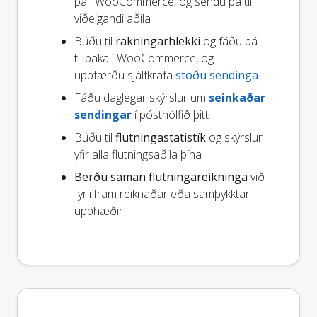
þá í WooCommerce, og sendu þá til
viðeigandi aðila
Búðu til
rakningarhlekki
og fáðu þá
til baka í WooCommerce, og
uppfærðu sjálfkrafa
stöðu sendinga
Fáðu daglegar skýrslur um
seinkaðar
sendingar
í pósthólfið þitt
Búðu til
flutningastatistík
og skýrslur
yfir alla flutningsaðila þína
Berðu saman flutningareikninga
við
fyrirfram reiknaðar eða samþykktar
upphæðir