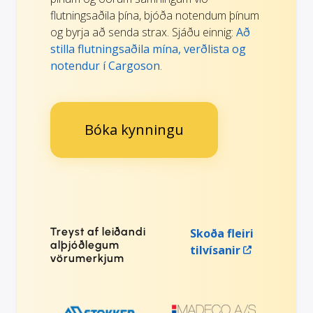
flutningsaðila þína, bjóða notendum þínum
og byrja að senda strax. Sjáðu einnig:
Að
stilla flutningsaðila mína, verðlista og
notendur í Cargoson
.
Bóka kynningu
Treyst af leiðandi
Skoða fleiri
alþjóðlegum
tilvísanir
vörumerkjum