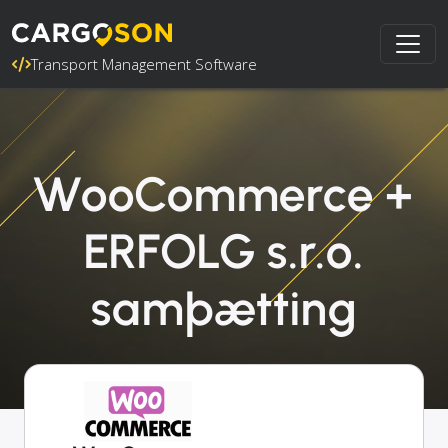
Transport Management Software
WooCommerce +
ERFOLG s.r.o.
samþætting