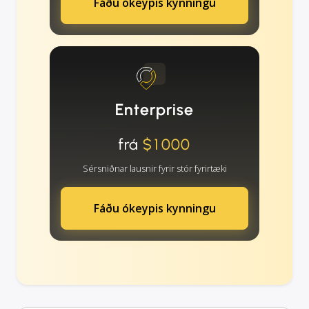
Fáðu ókeypis kynningu
Enterprise
frá
$1000
Sérsniðnar lausnir fyrir stór fyrirtæki
Fáðu ókeypis kynningu