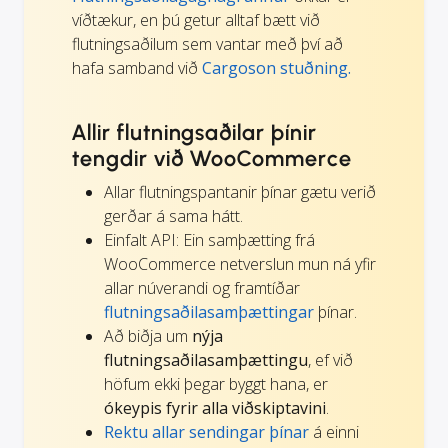
víðtækur, en þú getur alltaf bætt við
flutningsaðilum sem vantar með því að
hafa samband við
Cargoson stuðning.
Allir flutningsaðilar þínir
tengdir við WooCommerce
Allar flutningspantanir þínar gætu verið
gerðar á sama hátt.
Einfalt API: Ein samþætting frá
WooCommerce netverslun mun ná yfir
allar núverandi og framtíðar
flutningsaðilasamþættingar
þínar.
Að biðja um
nýja
flutningsaðilasamþættingu
, ef við
höfum ekki þegar byggt hana, er
ókeypis fyrir alla viðskiptavini
.
Rektu allar sendingar þínar
á einni