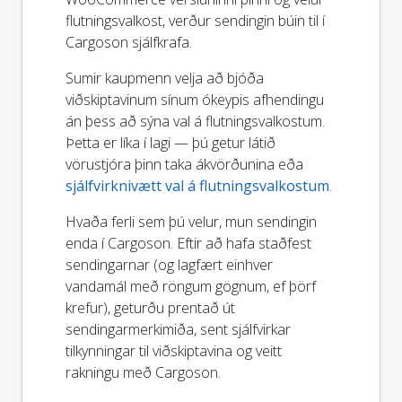
flutningsvalkost, verður sendingin búin til í
Cargoson sjálfkrafa.
Sumir kaupmenn velja að bjóða
viðskiptavinum sínum ókeypis afhendingu
án þess að sýna val á flutningsvalkostum.
Þetta er líka í lagi — þú getur látið
vörustjóra þinn taka ákvörðunina eða
sjálfvirknivætt val á flutningsvalkostum
.
Hvaða ferli sem þú velur, mun sendingin
enda í Cargoson. Eftir að hafa staðfest
sendingarnar (og lagfært einhver
vandamál með röngum gögnum, ef þörf
krefur), geturðu prentað út
sendingarmerkimiða, sent sjálfvirkar
tilkynningar til viðskiptavina og veitt
rakningu með Cargoson.