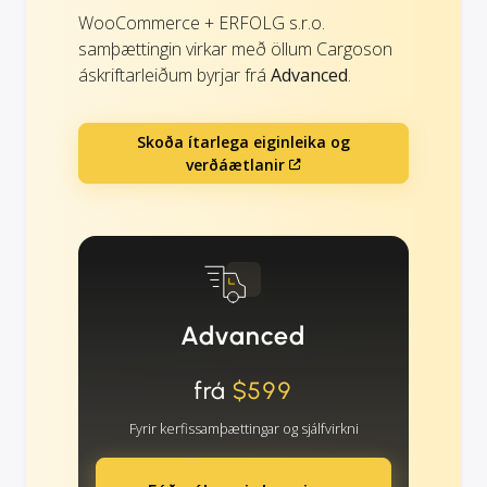
WooCommerce + ERFOLG s.r.o.
samþættingin virkar með öllum Cargoson
áskriftarleiðum byrjar frá
Advanced
.
Skoða ítarlega eiginleika og
verðáætlanir
Advanced
frá
$599
Fyrir kerfissamþættingar og sjálfvirkni