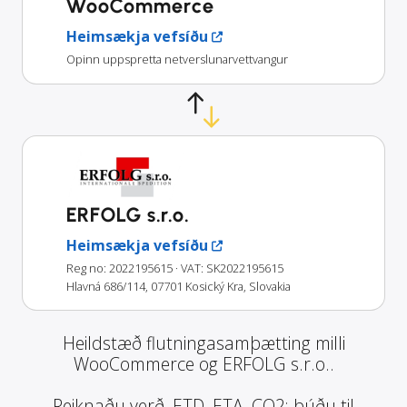
WooCommerce
Heimsækja vefsíðu
Opinn uppspretta netverslunarvettvangur
ERFOLG s.r.o.
Heimsækja vefsíðu
Reg no: 2022195615
· VAT: SK2022195615
Hlavná 686/114, 07701 Kosický Kra, Slovakia
Heildstæð flutningasamþætting milli
WooCommerce og ERFOLG s.r.o..
Reiknaðu verð, ETD, ETA, CO2; búðu til