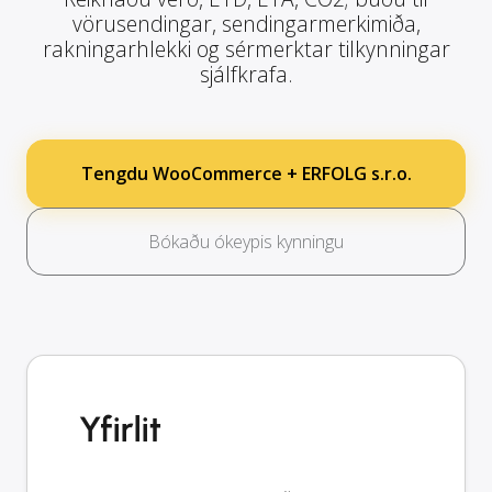
vörusendingar, sendingarmerkimiða,
rakningarhlekki og sérmerktar tilkynningar
sjálfkrafa.
Tengdu WooCommerce + ERFOLG s.r.o.
Bókaðu ókeypis kynningu
Yfirlit