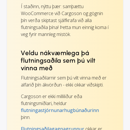
Í staðinn, nýttu þær: samþættu
WooCommerce við Cargoson og gögnin
þín verða skiptast sjálfkrafa við alla
flutningsaðila þína! Þetta mun einnig koma í
veg fyrir mannleg mistök.
Veldu nákvæmlega þá
flutningsaðila sem þú vilt
vinna með
Flutningsaðilarnir sem þú vilt vinna með er
alfarið þín ákvörðun - ekki okkar viðskipti.
Cargoson er ekki milliliður eða
flutningsmiðlari, heldur
flutningastjórnunarhugbúnaðurinn
þinn.
Flutningsaðilagagnagrunnur
okkar er