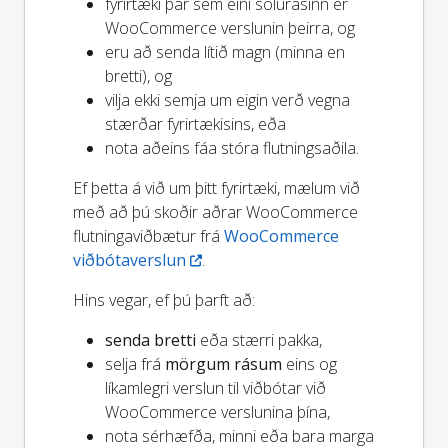
fyrirtæki þar sem eini sölurásinn er
WooCommerce verslunin þeirra, og
eru að senda lítið magn (minna en
bretti), og
vilja ekki semja um eigin verð vegna
stærðar fyrirtækisins, eða
nota aðeins fáa stóra flutningsaðila.
Ef þetta á við um þitt fyrirtæki, mælum við
með að þú skoðir aðrar WooCommerce
flutningaviðbætur frá
WooCommerce
viðbótaverslun
.
Hins vegar, ef þú þarft að:
senda bretti
eða stærri pakka,
selja frá
mörgum rásum
eins og
líkamlegri verslun til viðbótar við
WooCommerce verslunina þína,
nota sérhæfða, minni eða bara marga