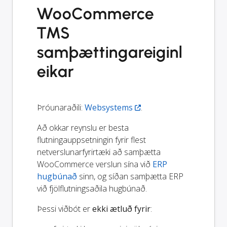
WooCommerce
TMS
samþættingareiginl
eikar
Þróunaraðili:
Websystems
.
Að okkar reynslu er besta
flutningauppsetningin fyrir flest
netverslunarfyrirtæki að samþætta
WooCommerce verslun sína við
ERP
hugbúnað
sinn, og síðan samþætta ERP
við fjölflutningsaðila hugbúnað.
Þessi viðbót er
ekki ætluð fyrir
: