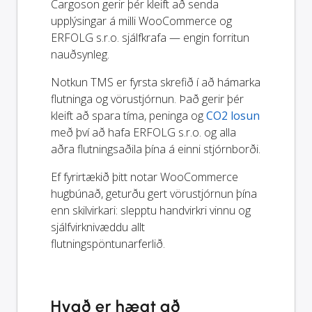
Cargoson gerir þér kleift að senda
upplýsingar á milli WooCommerce og
ERFOLG s.r.o. sjálfkrafa — engin forritun
nauðsynleg.
Notkun TMS er fyrsta skrefið í að hámarka
flutninga og vörustjórnun. Það gerir þér
kleift að spara tíma, peninga og
CO2 losun
með því að hafa ERFOLG s.r.o. og alla
aðra flutningsaðila þína á einni stjórnborði.
Ef fyrirtækið þitt notar WooCommerce
hugbúnað, geturðu gert vörustjórnun þína
enn skilvirkari: slepptu handvirkri vinnu og
sjálfvirknivæddu allt
flutningspöntunarferlið.
Hvað er hægt að