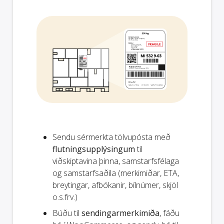
Sendu sérmerkta tölvupósta með
flutningsupplýsingum
til
viðskiptavina þinna, samstarfsfélaga
og samstarfsaðila (merkimiðar, ETA,
breytingar, afbókanir, bílnúmer, skjöl
o.s.frv.)
Búðu til
sendingarmerkimiða
, fáðu