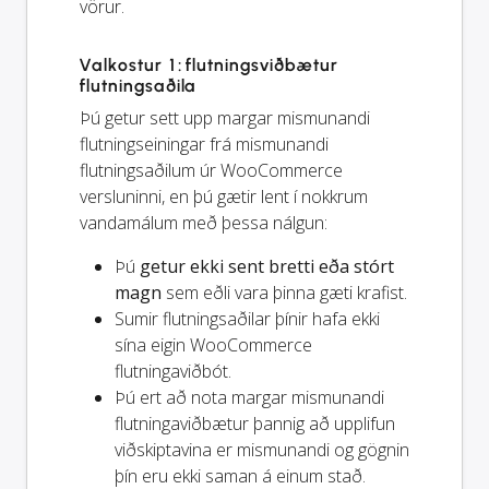
vörur.
Valkostur 1: flutningsviðbætur
flutningsaðila
Þú getur sett upp margar mismunandi
flutningseiningar frá mismunandi
flutningsaðilum úr WooCommerce
versluninni, en þú gætir lent í nokkrum
vandamálum með þessa nálgun:
Þú
getur ekki sent bretti eða stórt
magn
sem eðli vara þinna gæti krafist.
Sumir flutningsaðilar þínir hafa ekki
sína eigin WooCommerce
flutningaviðbót.
Þú ert að nota margar mismunandi
flutningaviðbætur þannig að upplifun
viðskiptavina er mismunandi og gögnin
þín eru ekki saman á einum stað.