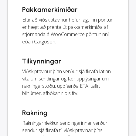
Pakkamerkimiðar
Eftir að viðskiptavinur hefur lagt inn pöntun
er hægt að prenta út pakkamerkimiða af
stjórnanda á WooCommerce pöntuninni
eða í Cargoson.
Tilkynningar
Viðskiptavinur þinn verður sjálfkrafa látinn
vita um sendingar og fær upplýsingar um
rakningarstöðu, uppfærða ETA, tafir,
bílnúmer, afbókanir o.s.frv.
Rakning
Rakningarhlekkur sendingarinnar verður
sendur sjálfkrafa til viðskiptavinar þíns.