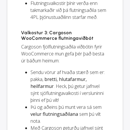
Flutningsvalkostir þínir verða
enn
takmarkaðir við þá flutningsaðila sem
4PL þjónustuaðilinn starfar með.
Valkostur 3: Cargoson
WooCommerce flutningaviðbót
Cargoson fjölflutningsaðila viðbótin fyrir
WooCommerce mun gefa þér það besta
úr báðum heimum:
Sendu vörur af hvaða stærð sem er:
pakka,
bretti, hlutafarmur,
heilfarmur
. Heck, þú getur jafnvel
sýnt sjóflutningavalkosti í versluninni
þinni ef þú vilt!
Þú og
aðeins
þú munt vera sá sem
velur flutningsaðilana
sem þú vilt
nota.
Með Cargoson geturðu jafnvel sýnt