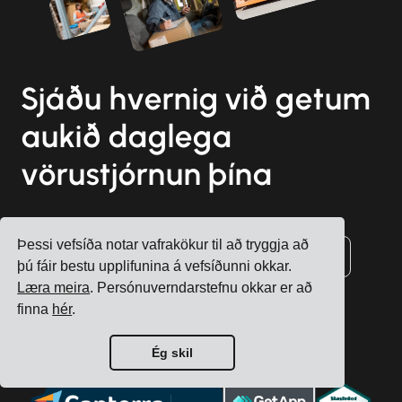
Sjáðu hvernig við getum
aukið daglega
vörustjórnun þína
Þessi vefsíða notar vafrakökur til að tryggja að
Skrá reikning
Bóka ókeypis ráðgjöf
þú fáir bestu upplifunina á vefsíðunni okkar.
Læra meira
. Persónuverndarstefnu okkar er að
finna
hér
.
Ég skil