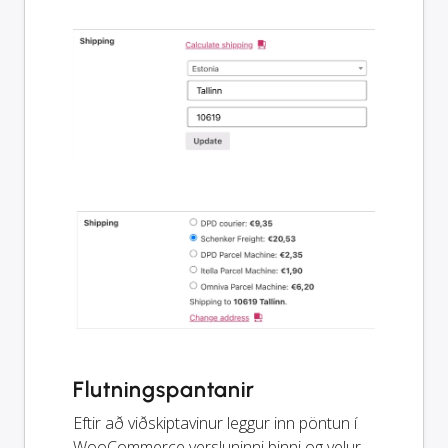
Flutningspantanir
Eftir að viðskiptavinur leggur inn pöntun í
WooCommerce versluninni þinni og velur