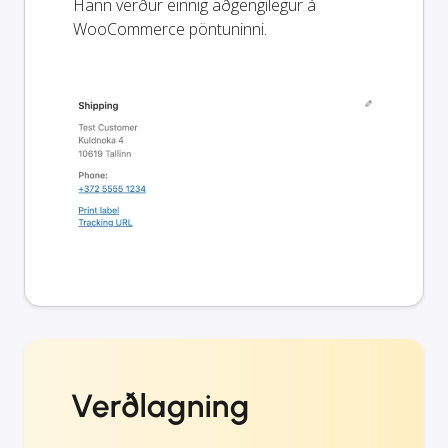
Hann verður einnig aðgengilegur á
WooCommerce pöntuninni.
Verðlagning