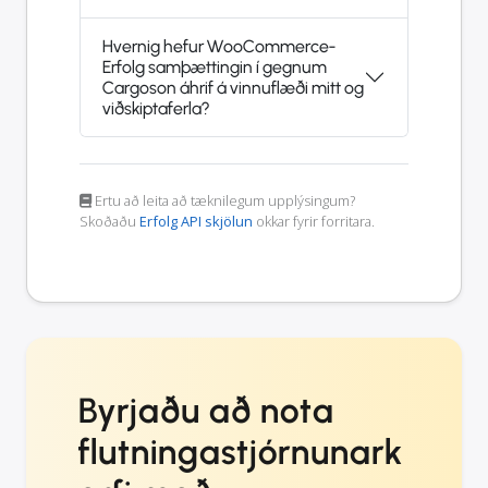
Hvernig hefur WooCommerce-
Erfolg samþættingin í gegnum
Cargoson áhrif á vinnuflæði mitt og
viðskiptaferla?
Ertu að leita að tæknilegum upplýsingum?
Skoðaðu
Erfolg API skjölun
okkar fyrir forritara.
Byrjaðu að nota
flutningastjórnunark