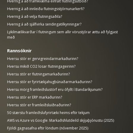
Hvernig á að framkvæma einfalt flutningsútboð?
Hvernig á að innleiða flutningsstjórnunarkerfi?
Hvernig á að velja flutningsaðila?
Hvernig á að sjálfvirka sendingatilkynningar?
Lykilmælikvarðar í flutningum sem allir vörustjórar ættu að fylgjast
með
Rannsóknir
Hversu stór er gervigreindarmarkaðurinn?
Hversu mikið CO2 losar flutningageirinn?
Hversu stór er flutningamarkaðurinn?
Hversu stór er fyrirtækjahugbúnaðarmarkaðurinn?
Hversu mörg framleiðslustörf eru ófyllt í Bandaríkjunum?
Hversu stór er ERP markaðurinn?
Hversu stór er framleiðsluiðnaðurinn?
50 stærstu framleiðslufyrirtæki heims eftir tekjum
AWS vs Azure vs Google: Markaðshlutdeild skýjaþjónustu (2025)
Fjöldi gagnasafna eftir löndum (nóvember 2025)