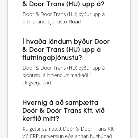
& Door Trans (HU) upp á?
Door & Door Trans (HU) býður upp á
eftirfarandi þjónustu:
Road
.
Í hvaða löndum býður Door
& Door Trans (HU) upp á
flutningaþjónustu?
Door & Door Trans (HU) býður upp á
þjónustu á innlendum markaði í
Ungverjaland.
Hvernig á að samþætta
Doór & Doór Trans Kft. við
kerfið mitt?
Þú getur samþætt Doór & Doór Trans Kft.
við ERP, netverslun eða annan hugbúnað