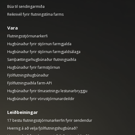
Búa til sendingarmiða
Reiknivél fyrir flutningstíma farms
Vara
Flutningsstjórnunarkerfi
Hugbúnaður fyrir stjórnun farmgjalda
Hugbúnaður fyrir stjórnun farmgjaldsálaga
Samþættingarhugbúnaður flutningsaðila
Hugbúnaður fyrir farmstjórnun
Fjölflutningshugbúnaður
Fjölflutningsaðila farm-API
Hugbúnaður fyrir tímasetningu lestunarbryggju
Hugbúnaður fyrir vörustjórnunardeildir
Leiðbeiningar
17 bestu flutningsstjórnunarkerfin fyrir sendendur
Hvernig á að velja fjölflutningshugbúnað?