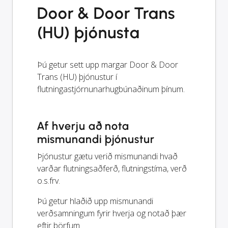
Door & Door Trans
(HU) þjónusta
Þú getur sett upp margar Door & Door
Trans (HU) þjónustur í
flutningastjórnunarhugbúnaðinum þínum.
Af hverju að nota
mismunandi þjónustur
Þjónustur gætu verið mismunandi hvað
varðar flutningsaðferð, flutningstíma, verð
o.s.frv.
Þú getur hlaðið upp mismunandi
verðsamningum fyrir hverja og notað þær
eftir þörfum.