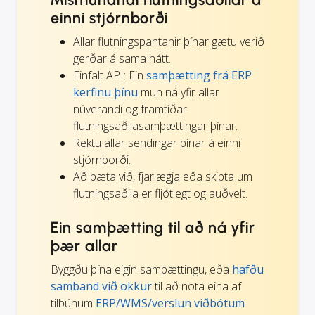
einni stjórnborði
Allar flutningspantanir þínar gætu verið
gerðar á sama hátt.
Einfalt API: Ein
samþætting frá ERP
kerfinu þínu
mun ná yfir allar
núverandi og framtíðar
flutningsaðilasamþættingar þínar.
Rektu allar sendingar þínar á einni
stjórnborði.
Að bæta við, fjarlægja eða skipta um
flutningsaðila er fljótlegt og auðvelt.
Ein samþætting til að ná yfir
þær allar
Byggðu þína eigin samþættingu, eða
hafðu
samband við okkur
til að nota eina af
tilbúnum
ERP/WMS/verslun viðbótum