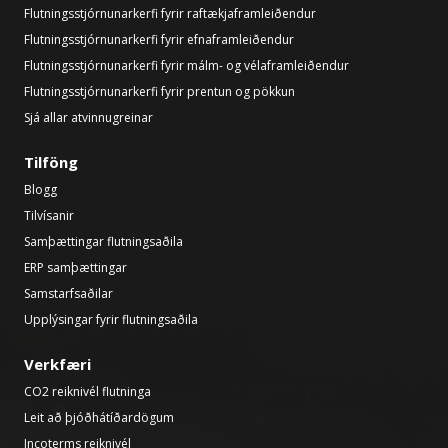
Flutningsstjórnunarkerfi fyrir raftækjaframleiðendur
Flutningsstjórnunarkerfi fyrir efnaframleiðendur
Flutningsstjórnunarkerfi fyrir málm- og vélaframleiðendur
Flutningsstjórnunarkerfi fyrir prentun og pökkun
Sjá allar atvinnugreinar
Tilföng
Blogg
Tilvísanir
Samþættingar flutningsaðila
ERP samþættingar
Samstarfsaðilar
Upplýsingar fyrir flutningsaðila
Verkfæri
CO2 reiknivél flutninga
Leit að þjóðhátíðardögum
Incoterms reiknivél