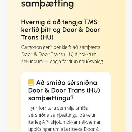
samþætting
Hvernig á að tengja TMS
kerfið þitt og Door & Door
Trans (HU)
Cargoson gerir þér kleift að samþætta
Door & Door Trans (HU) á nokkrum
sekúndum — engin forritun nauðsynleg.
Að smíða sérsniðna
Door & Door Trans (HU)
samþættingu?
Fyrir forritara sem vilja smíða
sérsniðna samþættingu, þá veitir
ítarleg API skjölun okkar nákvæmar
upplýsingar um alla tiltæka Door &