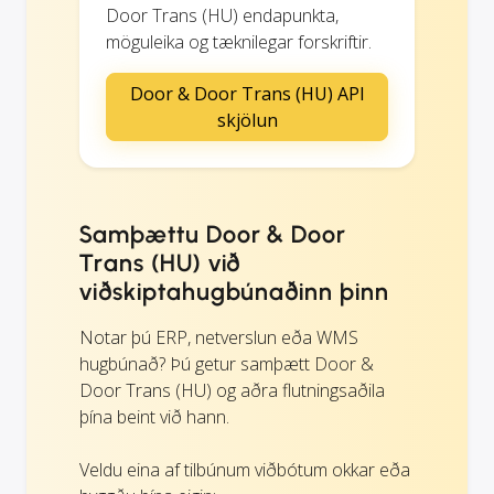
Door Trans (HU) endapunkta,
möguleika og tæknilegar forskriftir.
Door & Door Trans (HU) API
skjölun
Samþættu Door & Door
Trans (HU) við
viðskiptahugbúnaðinn þinn
Notar þú ERP, netverslun eða WMS
hugbúnað? Þú getur samþætt Door &
Door Trans (HU) og aðra flutningsaðila
þína beint við hann.
Veldu eina af tilbúnum viðbótum okkar eða