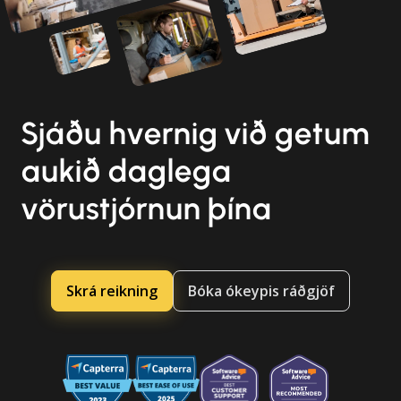
Sjáðu hvernig við getum
aukið daglega
vörustjórnun þína
Skrá reikning
Bóka ókeypis ráðgjöf