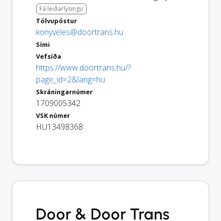
Fá leiðarlýsingu
Tölvupóstur
konyveles@doortrans.hu
Sími
Vefsíða
https://www.doortrans.hu/?
page_id=2&lang=hu
Skráningarnúmer
1709005342
VSK númer
HU13498368
Door & Door Trans