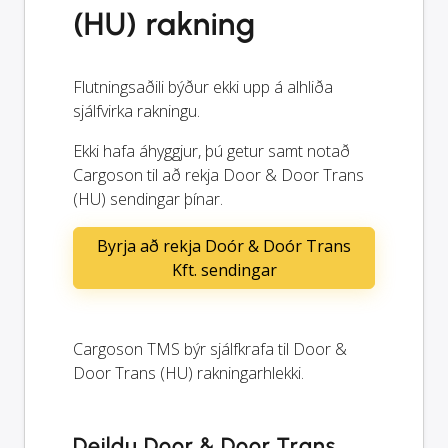
(HU) rakning
Flutningsaðili býður ekki upp á alhliða
sjálfvirka rakningu.
Ekki hafa áhyggjur, þú getur samt notað
Cargoson til að rekja Door & Door Trans
(HU) sendingar þínar.
Byrja að rekja Doór & Doór Trans
Kft. sendingar
Cargoson TMS býr sjálfkrafa til Door &
Door Trans (HU) rakningarhlekki.
Deildu Door & Door Trans