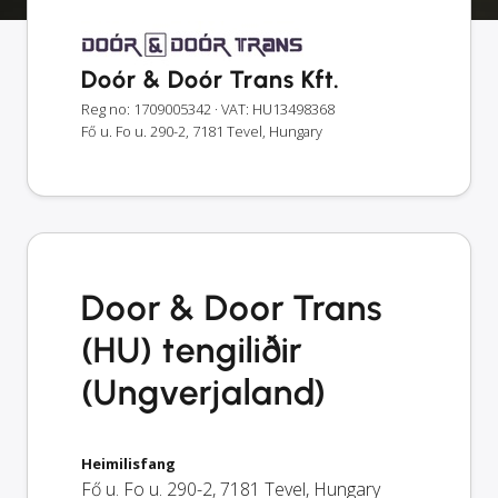
Doór & Doór Trans Kft.
Reg no: 1709005342
· VAT: HU13498368
Fő u. Fo u. 290-2, 7181 Tevel, Hungary
Door & Door Trans
(HU) tengiliðir
(Ungverjaland)
Heimilisfang
Fő u. Fo u. 290-2
,
7181
Tevel
,
Hungary