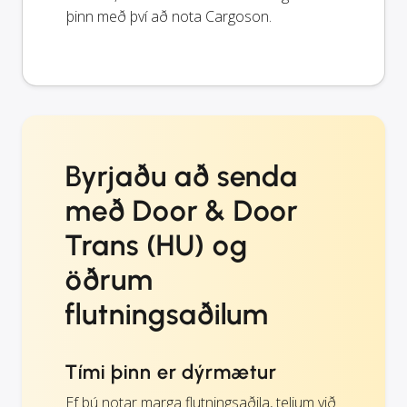
þinn með því að nota Cargoson.
Byrjaðu að senda
með Door & Door
Trans (HU) og
öðrum
flutningsaðilum
Tími þinn er dýrmætur
Ef þú notar marga flutningsaðila, teljum við