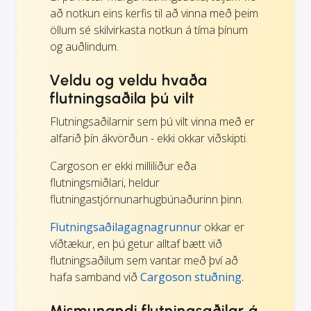
að notkun eins kerfis til að vinna með þeim
öllum sé skilvirkasta notkun á tíma þínum
og auðlindum.
Veldu og veldu hvaða
flutningsaðila þú vilt
Flutningsaðilarnir sem þú vilt vinna með er
alfarið þín ákvörðun - ekki okkar viðskipti.
Cargoson er ekki milliliður eða
flutningsmiðlari, heldur
flutningastjórnunarhugbúnaðurinn þinn.
Flutningsaðilagagnagrunnur
okkar er
víðtækur, en þú getur alltaf bætt við
flutningsaðilum sem vantar með því að
hafa samband við
Cargoson stuðning.
Mismunandi flutningsaðilar á