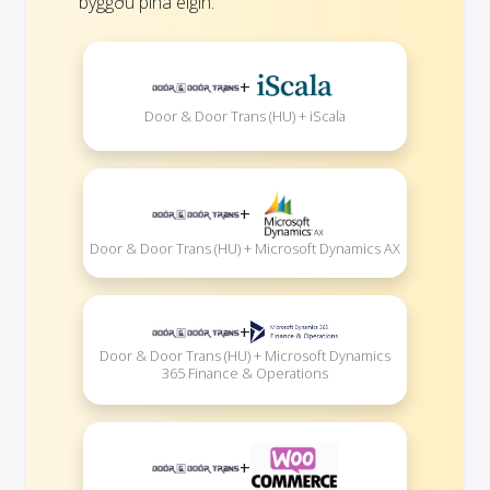
byggðu þína eigin:
+
Door & Door Trans (HU) + iScala
+
Door & Door Trans (HU) + Microsoft Dynamics AX
+
Door & Door Trans (HU) + Microsoft Dynamics
365 Finance & Operations
+