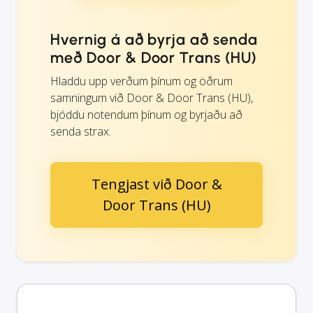
Hvernig á að byrja að senda
með Door & Door Trans (HU)
Hladdu upp verðum þínum og öðrum
samningum við Door & Door Trans (HU),
bjóddu notendum þínum og byrjaðu að
senda strax.
Tengjast við Door &
Door Trans (HU)