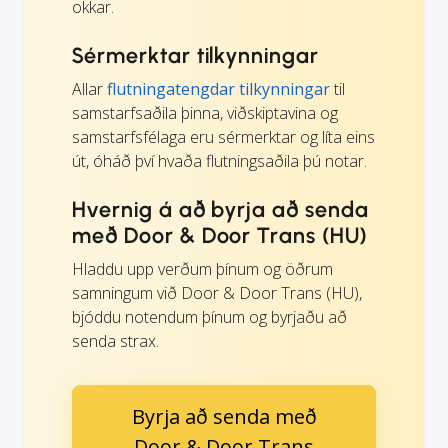
okkar.
Sérmerktar tilkynningar
Allar
flutningatengdar tilkynningar
til
samstarfsaðila þinna, viðskiptavina og
samstarfsfélaga eru sérmerktar og líta eins
út, óháð því hvaða flutningsaðila þú notar.
Hvernig á að byrja að senda
með Door & Door Trans (HU)
Hladdu upp verðum þínum og öðrum
samningum við Door & Door Trans (HU),
bjóddu notendum þínum og byrjaðu að
senda strax.
Byrja að senda með
Door & Door Trans