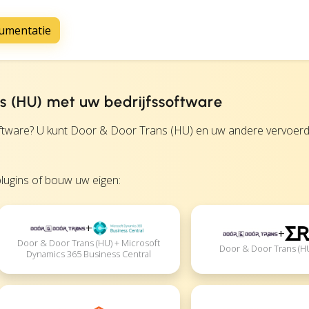
umentatie
s (HU) met uw bedrijfssoftware
ware? U kunt Door & Door Trans (HU) en uw andere vervoerde
lugins of bouw uw eigen:
+
+
Door & Door Trans (HU) + Microsoft
Door & Door Trans (HU
Dynamics 365 Business Central