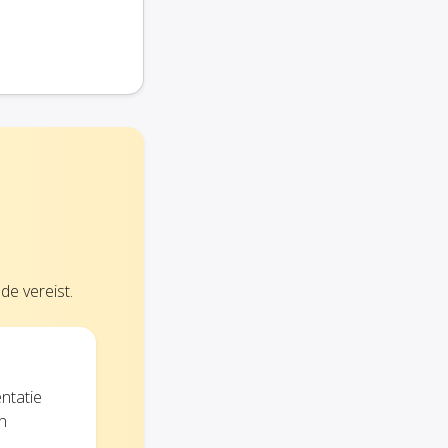
e vereist.
ntatie
n