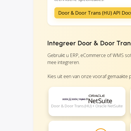
Door & Door Trans (HU) API Doc
Integreer Door & Door Tran
Gebruikt u ERP, eCommerce of WMS soft
mee integreren.
Kies uit een van onze vooraf gemaakte p
+
Door & Door Trans (HU) + Oracle NetSuite