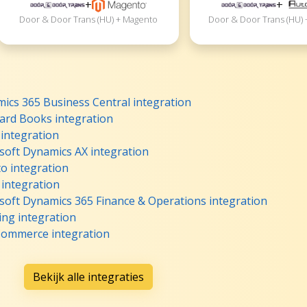
+
+
Door & Door Trans (HU) + Magento
Door & Door Trans (HU) 
ics 365 Business Central integration
ard Books integration
integration
soft Dynamics AX integration
o integration
 integration
soft Dynamics 365 Finance & Operations integration
ng integration
ommerce integration
Bekijk alle integraties