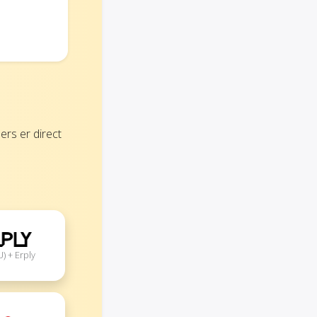
rs er direct
) + Erply