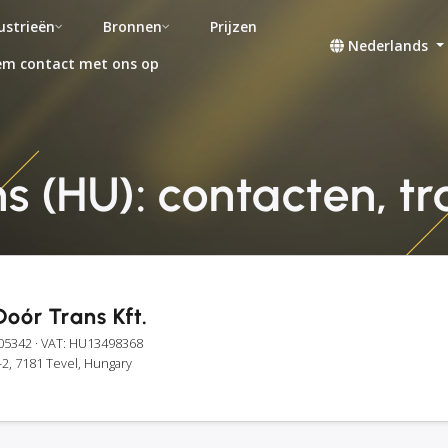
ustrieën
Bronnen
Prijzen
Nederlands
m contact met ons op
 (HU): contacten, tr
oór Trans Kft.
05342
· VAT: HU13498368
0-2, 7181 Tevel, Hungary