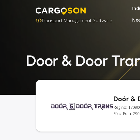
Ind
Nee
Transport Management Software
Door & Door Trans
Doór & D
Reg no: 17090
Fő u. Fo u. 29