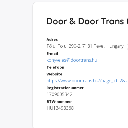
Door & Door Trans 
Adres
Fő u. Fo u. 290-2
,
7181
Tevel
,
Hungary
E-mail
konyveles@doortrans.hu
Telefoon
Website
https://www.doortrans.hu/?page_id=2&
Registratienummer
1709005342
BTW-nummer
HU13498368