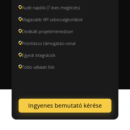
Audit naplók (7 éves megőrzés)
Magasabb API sebességkorlátok
Dedikált projektmenedzser
Prioritásos támogatási vonal
Egyedi integrációk
Több vállalati fiók
Ingyenes bemutató kérése