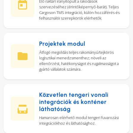
Élő raktári irányítópult a rakodások
szervezéséhez (érintőképernyő-barát). Teljes
Cargoson TMS integráció, külön hozzáférés és
felhasználói szerepkörök elérhetők.
Projektek modul
Átfogó megoldás teljes rakományú/tejkörös
logisztikai menedzsmenthez; növeli az
ellenőrzést, hatékonyságot és rugalmasságot a
gyártó vállalatok számára.
Közvetlen tengeri vonali
integrációk és konténer
láthatóság
Hamarosan elérhető modul tengeri fuvarozási
integrációkhoz és láthatósághoz.