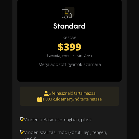
Standard
kezdve
$399
havonta, évente számlázva
Megalapozott gyártók számára
5 felhasználó tartalmazza
1 000 küldemény/hó tartalmazza
Minden a Basic csomagban, plusz:
Minden szállítási mód (közúti, légi, tengeri,
vasúti)