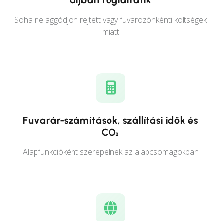
díjban foglaltatik
Soha ne aggódjon rejtett vagy fuvarozónkénti költségek
miatt
Fuvarár-számítások, szállítási idők és
CO₂
Alapfunkcióként szerepelnek az alapcsomagokban