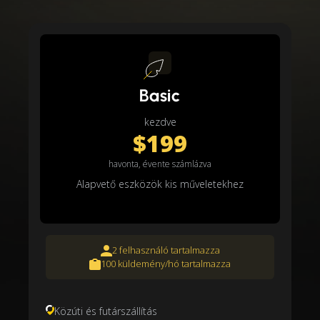
Basic
kezdve
$199
havonta, évente számlázva
Alapvető eszközök kis műveletekhez
2 felhasználó tartalmazza
100 küldemény/hó tartalmazza
Közúti és futárszállítás