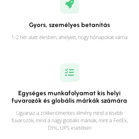
Gyors, személyes betanítás
1-2 hét alatt élesben, ahelyett, hogy hónapokat várna
Egységes munkafolyamat kis helyi
fuvarozók és globális márkák számára
Ugyanaz a zökkenőmentes élmény mind a kisebb
fuvarozók, mind a nagy globális márkák, mint a FedEx,
DHL, UPS esetében