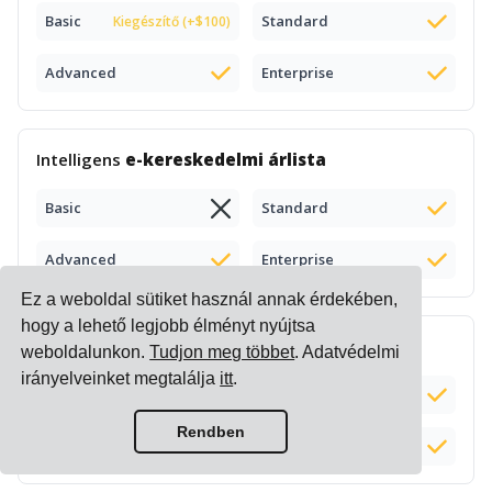
Basic
Standard
Kiegészítő (+$100)
Advanced
Enterprise
Intelligens
e-kereskedelmi árlista
Basic
Standard
Advanced
Enterprise
Ez a weboldal sütiket használ annak érdekében,
hogy a lehető legjobb élményt nyújtsa
Komplex
pótdíj számítás
és kezelés
weboldalunkon.
Tudjon meg többet
. Adatvédelmi
irányelveinket megtalálja
itt
.
Basic
Standard
Rendben
Advanced
Enterprise