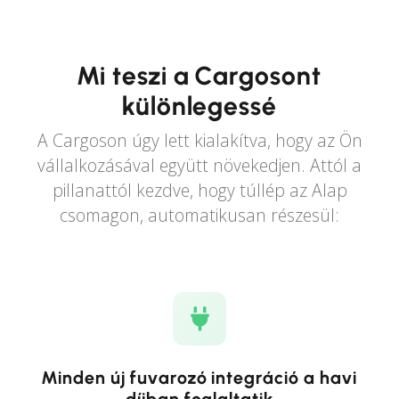
Mi teszi a Cargosont
különlegessé
A Cargoson úgy lett kialakítva, hogy az Ön
vállalkozásával együtt növekedjen. Attól a
pillanattól kezdve, hogy túllép az Alap
csomagon, automatikusan részesül:
Minden új fuvarozó integráció a havi