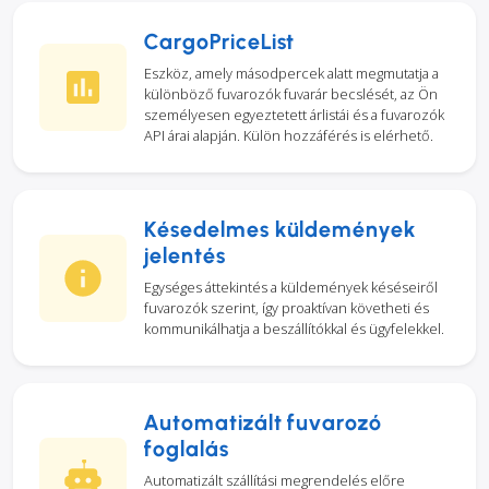
CargoPriceList
Eszköz, amely másodpercek alatt megmutatja a
különböző fuvarozók fuvarár becslését, az Ön
személyesen egyeztetett árlistái és a fuvarozók
API árai alapján. Külön hozzáférés is elérhető.
Késedelmes küldemények
jelentés
Egységes áttekintés a küldemények késéseiről
fuvarozók szerint, így proaktívan követheti és
kommunikálhatja a beszállítókkal és ügyfelekkel.
Automatizált fuvarozó
foglalás
Automatizált szállítási megrendelés előre