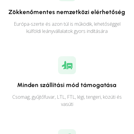
Zökkenőmentes nemzetközi elérhetőség
Európa-szerte és azon túl is működik, lehetőséggel
külföldi leányvállalatok gyors indítására
Minden szállítási mód támogatása
Csomag, gyűjtőfuvar, LTL, FTL, légi, tengeri, közúti és
vasúti