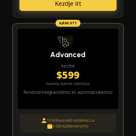
Kezdje itt
AJÁNLOTT
Advanced
kezdve
$599
havonta, évente számlázva
Rendszerintegrációkhoz és automatizáláshoz
10 felhasználó tartalmazza
3 000 küldemény/hó