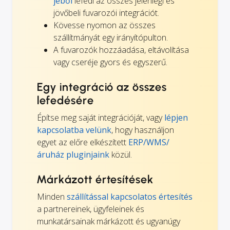
jéből
lefedi az összes jelenlegi és
jövőbeli fuvarozói integrációt.
Kövesse nyomon az összes
szállítmányát egy irányítópulton.
A fuvarozók hozzáadása, eltávolítása
vagy cseréje gyors és egyszerű.
Egy integráció az összes
lefedésére
Építse meg saját integrációját, vagy
lépjen
kapcsolatba velünk
, hogy használjon
egyet az előre elkészített
ERP/WMS/
áruház pluginjaink
közül.
Márkázott értesítések
Minden
szállítással kapcsolatos értesítés
a partnereinek, ügyfeleinek és
munkatársainak márkázott és ugyanúgy