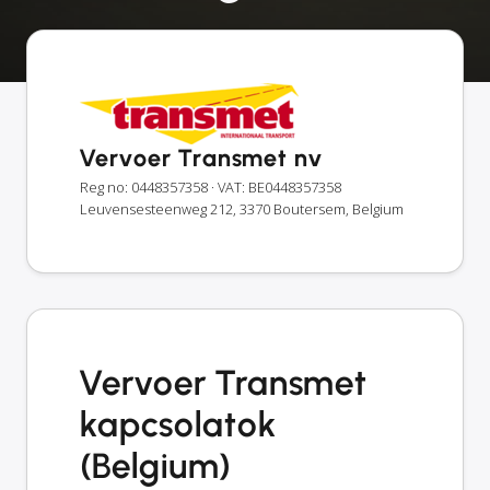
Vervoer Transmet nv
Reg no: 0448357358
· VAT: BE0448357358
Leuvensesteenweg 212, 3370 Boutersem, Belgium
Vervoer Transmet
kapcsolatok
(Belgium)