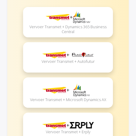
+
Vervoer Transmet + Dynamics 365 Business
Central
+
Vervoer Transmet + Autofutur
+
Vervoer Transmet + Microsoft Dynamics AX
+
Vervoer Transmet + Erply