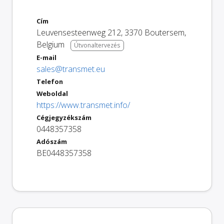
Cím
Leuvensesteenweg 212
,
3370
Boutersem
,
Belgium
Útvonaltervezés
E-mail
sales@transmet.eu
Telefon
Weboldal
https://www.transmet.info/
Cégjegyzékszám
0448357358
Adószám
BE0448357358