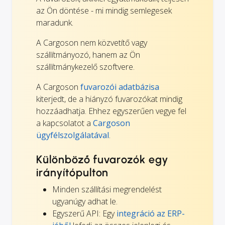
az Ön döntése - mi mindig semlegesek
maradunk.
A Cargoson nem közvetítő vagy
szállítmányozó, hanem az Ön
szállítmánykezelő szoftvere.
A Cargoson
fuvarozói adatbázisa
kiterjedt, de a hiányzó fuvarozókat mindig
hozzáadhatja. Ehhez egyszerűen vegye fel
a kapcsolatot a
Cargoson
ügyfélszolgálatával
.
Különböző fuvarozók egy
irányítópulton
Minden szállítási megrendelést
ugyanúgy adhat le.
Egyszerű API: Egy
integráció az ERP-