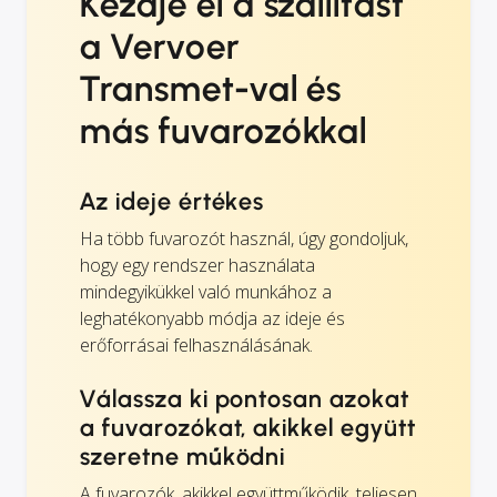
Kezdje el a szállítást
a Vervoer
Transmet-val és
más fuvarozókkal
Az ideje értékes
Ha több fuvarozót használ, úgy gondoljuk,
hogy egy rendszer használata
mindegyikükkel való munkához a
leghatékonyabb módja az ideje és
erőforrásai felhasználásának.
Válassza ki pontosan azokat
a fuvarozókat, akikkel együtt
szeretne működni
A fuvarozók, akikkel együttműködik, teljesen