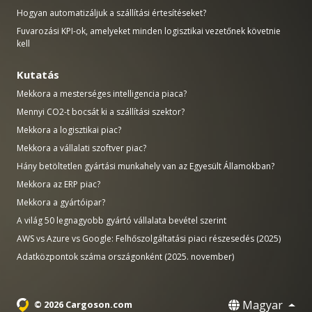
Hogyan automatizáljuk a szállítási értesítéseket?
Fuvarozási KPI-ok, amelyeket minden logisztikai vezetőnek követnie
kell
Kutatás
Mekkora a mesterséges intelligencia piaca?
Mennyi CO2-t bocsát ki a szállítási szektor?
Mekkora a logisztikai piac?
Mekkora a vállalati szoftver piac?
Hány betöltetlen gyártási munkahely van az Egyesült Államokban?
Mekkora az ERP piac?
Mekkora a gyártóipar?
A világ 50 legnagyobb gyártó vállalata bevétel szerint
AWS vs Azure vs Google: Felhőszolgáltatási piaci részesedés (2025)
Adatközpontok száma országonként (2025. november)
Magyar
© 2026 Cargoson.com