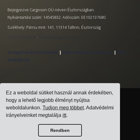
Bejegyezve Cargoson OÜ néven Észtországban.
Nyilvántartási szám: 14545832. Adószám: EE102137680.
Székhely: Pärnu mnt. 141, 11314 Tallinn, Észtország
·
+372 5555 0028
hello@cargoson.com
Szolgáltatási Feltételek
|
Adatvédelmi Szabályzat
|
Süti
szabályzat
Ez a weboldal sütiket használ annak érdekében,
hogy a lehető legjobb élményt nyújtsa
weboldalunkon.
Tudjon meg többet
. Adatvédelmi
irányelveinket megtalálja
itt
.
Rendben