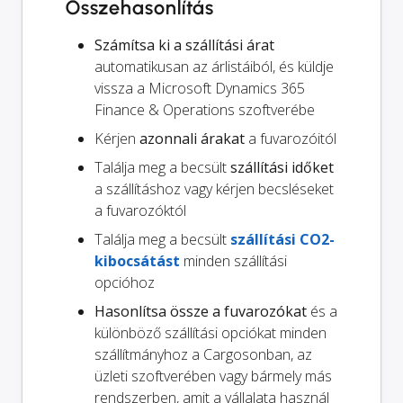
Összehasonlítás
Számítsa ki a szállítási árat
automatikusan az árlistáiból, és küldje
vissza a Microsoft Dynamics 365
Finance & Operations szoftverébe
Kérjen
azonnali árakat
a fuvarozóitól
Találja meg a becsült
szállítási időket
a szállításhoz vagy kérjen becsléseket
a fuvarozóktól
Találja meg a becsült
szállítási CO2-
kibocsátást
minden szállítási
opcióhoz
Hasonlítsa össze a fuvarozókat
és a
különböző szállítási opciókat minden
szállítmányhoz a Cargosonban, az
üzleti szoftverében vagy bármely más
rendszerben, amit a vállalata használ