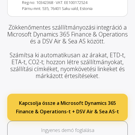
Reg no: 10342368
· VAT: EE100172524
Pärnu mnt. 535, 76401 Saku vald, Estonia
Zökkenőmentes szállítmányozási integráció a
Microsoft Dynamics 365 Finance & Operations
és a DSV Air & Sea AS között.
Számítsa ki automatikusan az árakat, ETD-t,
ETA-t, CO2-t; hozzon létre szállítmányokat,
szállítási címkéket, nyomkövetési linkeket és
márkázott értesítéseket.
Kapcsolja össze a Microsoft Dynamics 365
Finance & Operations-t + DSV Air & Sea AS-t
Ingyenes demó foglalása