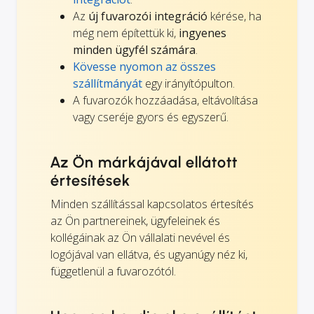
Az
új fuvarozói integráció
kérése, ha
még nem építettük ki,
ingyenes
minden ügyfél számára
.
Kövesse nyomon az összes
szállítmányát
egy irányítópulton.
A fuvarozók hozzáadása, eltávolítása
vagy cseréje gyors és egyszerű.
Az Ön márkájával ellátott
értesítések
Minden szállítással kapcsolatos értesítés
az Ön partnereinek, ügyfeleinek és
kollégáinak az Ön vállalati nevével és
logójával van ellátva, és ugyanúgy néz ki,
függetlenül a fuvarozótól.