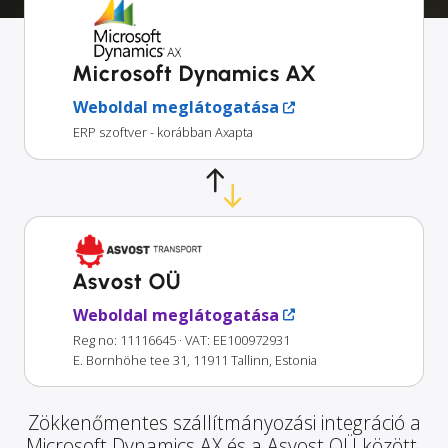
Microsoft Dynamics AX
Weboldal meglátogatása
ERP szoftver - korábban Axapta
Asvost OÜ
Weboldal meglátogatása
Reg no: 11116645
· VAT: EE100972931
E. Bornhöhe tee 31, 11911 Tallinn, Estonia
Zökkenőmentes szállítmányozási integráció a
Microsoft Dynamics AX és a Asvost OÜ között.