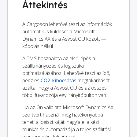
Áttekintés
A Cargoson lehetővé teszi az információk
automatikus küldését a Microsoft
Dynamics AX és a Asvost OÜ között —
kódolás nélkül.
A TMS használata az első lépés a
szállítmányozás és logisztika
optimalizálásához. Lehetővé teszi az idő,
pénz és
CO2-kibocsátás
megtakarítását
azáltal, hogy a Asvost OÜ és az összes
többi fuvarozója egy irányítópulton van.
Ha az Ön vállalata Microsoft Dynamics AX
szoftvert használ, még hatékonyabbá
teheti a logisztikáját: hagyja el a kézi
munkát és automatizálja a teljes szállítási
megrendelési folyamatot.