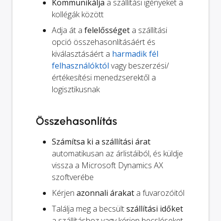
Kommunikálja
a szállítási igényeket a
kollégák között
Adja át a
felelősséget
a szállítási
opció összehasonlításáért és
kiválasztásáért a
harmadik fél
felhasználóktól
vagy beszerzési/
értékesítési menedzserektől a
logisztikusnak
Összehasonlítás
Számítsa ki a szállítási árat
automatikusan az árlistáiból, és küldje
vissza a Microsoft Dynamics AX
szoftverébe
Kérjen
azonnali árakat
a fuvarozóitól
Találja meg a becsült
szállítási időket
a szállításhoz vagy kérjen becsléseket