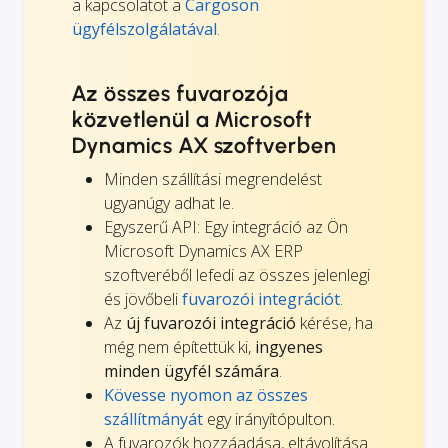
a kapcsolatot a
Cargoson
ügyfélszolgálatával
.
Az összes fuvarozója
közvetlenül a Microsoft
Dynamics AX szoftverben
Minden szállítási megrendelést
ugyanúgy adhat le.
Egyszerű API: Egy integráció az Ön
Microsoft Dynamics AX ERP
szoftveréből lefedi az összes jelenlegi
és jövőbeli
fuvarozói integrációt
.
Az
új fuvarozói integráció
kérése, ha
még nem építettük ki,
ingyenes
minden ügyfél számára
.
Kövesse nyomon az összes
szállítmányát
egy irányítópulton.
A fuvarozók hozzáadása, eltávolítása