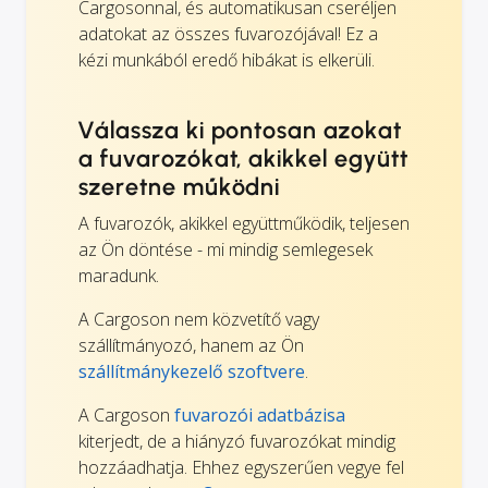
Cargosonnal, és automatikusan cseréljen
adatokat az összes fuvarozójával! Ez a
kézi munkából eredő hibákat is elkerüli.
Válassza ki pontosan azokat
a fuvarozókat, akikkel együtt
szeretne működni
A fuvarozók, akikkel együttműködik, teljesen
az Ön döntése - mi mindig semlegesek
maradunk.
A Cargoson nem közvetítő vagy
szállítmányozó, hanem az Ön
szállítmánykezelő szoftvere
.
A Cargoson
fuvarozói adatbázisa
kiterjedt, de a hiányzó fuvarozókat mindig
hozzáadhatja. Ehhez egyszerűen vegye fel