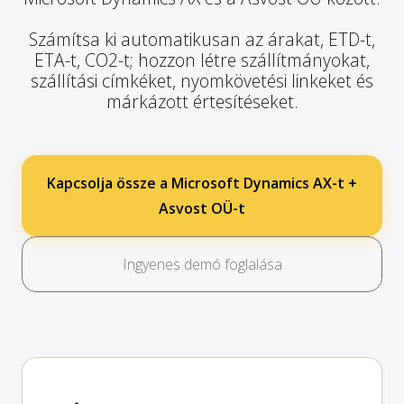
Számítsa ki automatikusan az árakat, ETD-t,
ETA-t, CO2-t; hozzon létre szállítmányokat,
szállítási címkéket, nyomkövetési linkeket és
márkázott értesítéseket.
Kapcsolja össze a Microsoft Dynamics AX-t +
Asvost OÜ-t
Ingyenes demó foglalása