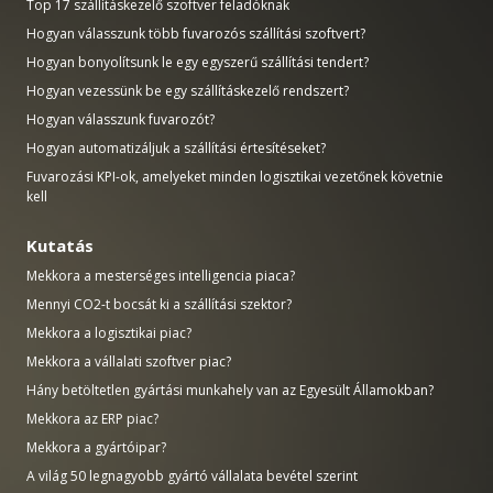
Top 17 szállításkezelő szoftver feladóknak
Hogyan válasszunk több fuvarozós szállítási szoftvert?
Hogyan bonyolítsunk le egy egyszerű szállítási tendert?
Hogyan vezessünk be egy szállításkezelő rendszert?
Hogyan válasszunk fuvarozót?
Hogyan automatizáljuk a szállítási értesítéseket?
Fuvarozási KPI-ok, amelyeket minden logisztikai vezetőnek követnie
kell
Kutatás
Mekkora a mesterséges intelligencia piaca?
Mennyi CO2-t bocsát ki a szállítási szektor?
Mekkora a logisztikai piac?
Mekkora a vállalati szoftver piac?
Hány betöltetlen gyártási munkahely van az Egyesült Államokban?
Mekkora az ERP piac?
Mekkora a gyártóipar?
A világ 50 legnagyobb gyártó vállalata bevétel szerint