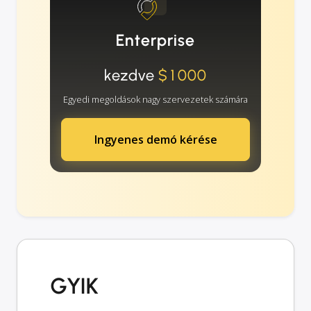
Enterprise
kezdve
$1000
Egyedi megoldások nagy szervezetek számára
Ingyenes demó kérése
GYIK