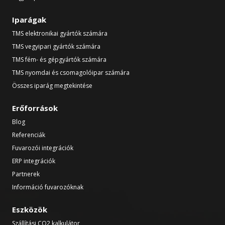
Iparágak
TMS elektronikai gyártók számára
TMS vegyipari gyártók számára
TMS fém- és gépgyártók számára
TMS nyomdai és csomagolóipar számára
Összes iparág megtekintése
Erőforrások
Blog
Referenciák
Fuvarozói integrációk
ERP integrációk
Partnerek
Információ fuvarozóknak
Eszközök
Szállítási CO2 kalkulátor