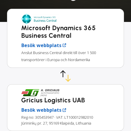
Microsoft Dynamics 365
Business Central
Besök webbplats
Anslut Business Central direkt till över 1 500
transportörer i Europa och Nordamerika
Gricius Logistics UAB
Besök webbplats
Reg no: 305453947
· VAT: LT100012982010
Jūrininkų pr. 27, 95169 Klaipėda, Lithuania