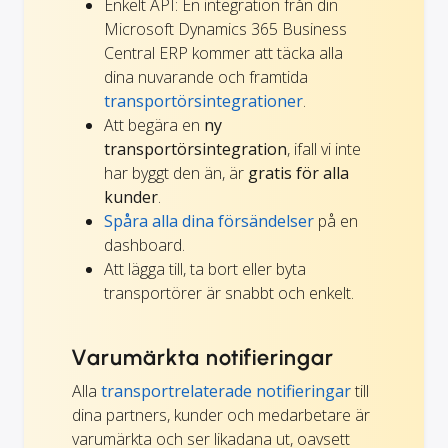
Enkelt API: En integration från din
Microsoft Dynamics 365 Business
Central ERP kommer att täcka alla
dina nuvarande och framtida
transportörsintegrationer
.
Att begära en
ny
transportörsintegration
, ifall vi inte
har byggt den än, är
gratis för alla
kunder
.
Spåra alla dina försändelser
på en
dashboard.
Att lägga till, ta bort eller byta
transportörer är snabbt och enkelt.
Varumärkta notifieringar
Alla
transportrelaterade notifieringar
till
dina partners, kunder och medarbetare är
varumärkta och ser likadana ut, oavsett