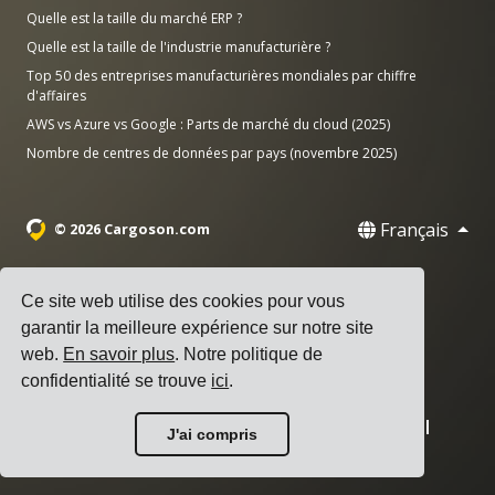
Quelle est la taille du marché ERP ?
Quelle est la taille de l'industrie manufacturière ?
Top 50 des entreprises manufacturières mondiales par chiffre
d'affaires
AWS vs Azure vs Google : Parts de marché du cloud (2025)
Nombre de centres de données par pays (novembre 2025)
Français
© 2026 Cargoson.com
Enregistré sous le nom de Cargoson OÜ en Estonie.
N° d'enregistrement : 14545832. TVA : EE102137680.
Ce site web utilise des cookies pour vous
garantir la meilleure expérience sur notre site
Siège social : Pärnu mnt. 141, 11314 Tallinn, Estonie
web.
En savoir plus
. Notre politique de
·
+372 5555 0028
hello@cargoson.com
confidentialité se trouve
ici
.
Conditions d'utilisation
|
Politique de confidentialité
|
J'ai compris
Politique de cookies