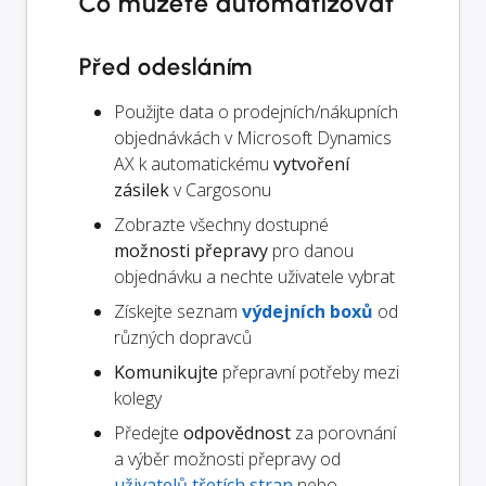
Co můžete automatizovat
Před odesláním
Použijte data o prodejních/nákupních
objednávkách v Microsoft Dynamics
AX k automatickému
vytvoření
zásilek
v Cargosonu
Zobrazte všechny dostupné
možnosti přepravy
pro danou
objednávku a nechte uživatele vybrat
Získejte seznam
výdejních boxů
od
různých dopravců
Komunikujte
přepravní potřeby mezi
kolegy
Předejte
odpovědnost
za porovnání
a výběr možnosti přepravy od
uživatelů třetích stran
nebo