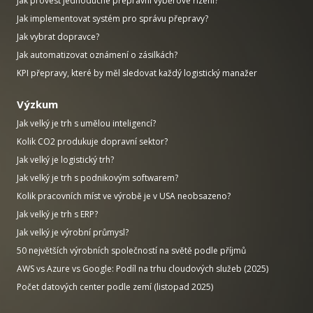
Jak provést jednoduché přepravní výběrové řízení?
Jak implementovat systém pro správu přepravy?
Jak vybrat dopravce?
Jak automatizovat oznámení o zásilkách?
KPI přepravy, které by měl sledovat každý logistický manažer
Výzkum
Jak velký je trh s umělou inteligencí?
Kolik CO2 produkuje dopravní sektor?
Jak velký je logistický trh?
Jak velký je trh s podnikovým softwarem?
Kolik pracovních míst ve výrobě je v USA neobsazeno?
Jak velký je trh s ERP?
Jak velký je výrobní průmysl?
50 největších výrobních společností na světě podle příjmů
AWS vs Azure vs Google: Podíl na trhu cloudových služeb (2025)
Počet datových center podle zemí (listopad 2025)