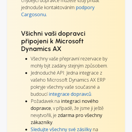
chybějící dopravce můžete vždy přidat
jednoduše kontaktováním
podpory
Cargosonu.
Všichni vaši dopravci
připojeni k Microsoft
Dynamics AX
Všechny vaše přepravní rezervace by
mohly být zadány stejným způsobem.
Jednoduché API: Jedna integrace z
vašeho Microsoft Dynamics AX ERP
pokryje všechny vaše současné a
budoucí
integrace dopravců
.
Požadavek na
integraci nového
dopravce
, v případě, že jsme ji ještě
nevytvořili, je
zdarma pro všechny
zákazníky
.
Sledujte všechny své zásilky
na