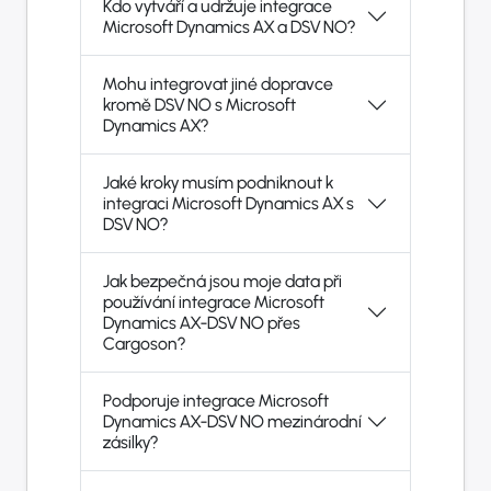
Kdo vytváří a udržuje integrace
Microsoft Dynamics AX a DSV NO?
Mohu integrovat jiné dopravce
kromě DSV NO s Microsoft
Dynamics AX?
Jaké kroky musím podniknout k
integraci Microsoft Dynamics AX s
DSV NO?
Jak bezpečná jsou moje data při
používání integrace Microsoft
Dynamics AX-DSV NO přes
Cargoson?
Podporuje integrace Microsoft
Dynamics AX-DSV NO mezinárodní
zásilky?