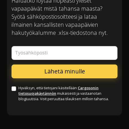
Haluatko löytää nopeasti yleiset
vapaapäivät mistä tahansa maasta?
Syötä sähköpostiosoitteesi ja lataa
ilmainen kansallisten vapaapäivien
hakutyökalumme .xlsx-tiedostona nyt.
Työsähköposti
Hyväksyn, että tietojani käsitellään
Cargosonin
tietosuojakäytännön
mukaisesti ja vastaanotan
blogiuutisia. Voit peruuttaa tilauksen milloin tahansa.