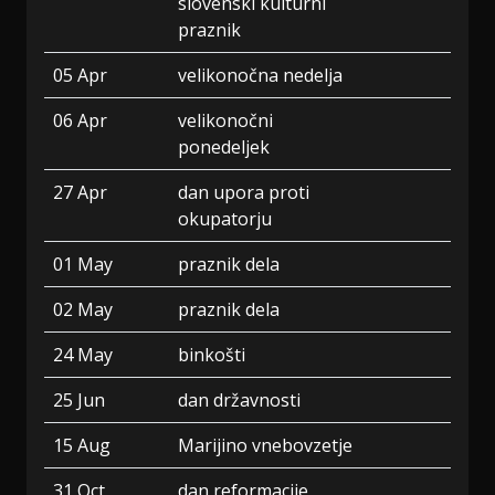
slovenski kulturni
praznik
05 Apr
velikonočna nedelja
06 Apr
velikonočni
ponedeljek
27 Apr
dan upora proti
okupatorju
01 May
praznik dela
02 May
praznik dela
24 May
binkošti
25 Jun
dan državnosti
15 Aug
Marijino vnebovzetje
31 Oct
dan reformacije