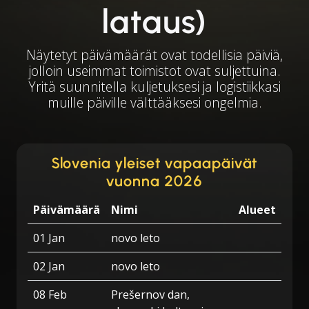
lataus)
Näytetyt päivämäärät ovat todellisia päiviä,
jolloin useimmat toimistot ovat suljettuina.
Yritä suunnitella kuljetuksesi ja logistiikkasi
muille päiville välttääksesi ongelmia.
Slovenia yleiset vapaapäivät
vuonna 2026
Päivämäärä
Nimi
Alueet
01 Jan
novo leto
02 Jan
novo leto
08 Feb
Prešernov dan,