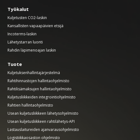
Työkalut
Kuljetusten CO2-laskin
Kansallisten vapaapäivien etsijä
Incoterms-laskin
Lähetystarran luonti
Rahdin läpimenoajan laskin
Tuote
Kuljetuksenhallintajärjestelmä
Rahtihinnastojen hallintaohjelmisto
Rahtilisämaksujen hallintaohjelmisto
Kuljetusliikkeiden integrointiohjelmisto
Rahtien hallintaohjelmisto
Usean kuljetusliikkeen lähetysohjelmisto
Usean kuljetusliikkeen rahtilähetys-API
Lastauslaitureiden ajanvarausohjelmisto
Logistiikkaosaston ohjelmisto