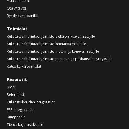
Asiakastarinat
Ota yhteyttä
Ryhdy kumppaniksi
Toimialat
Kuljetuksenhallintaohjelmisto elektroniikkavalmistajille
Kuljetuksenhallintaohjelmisto kemianvalmistajille
Kuljetuksenhallintaohjelmisto metalli- ja konevalmistajille
Kuljetuksenhallintaohjelmisto painatus- ja pakkausalan yrityksille
Katso kaikki toimialat
Resurssit
Blogi
Referenssit
Kuljetusliikkeiden integraatiot
ERP-integraatiot
Kumppanit
Tietoa kuljetusliikkeille