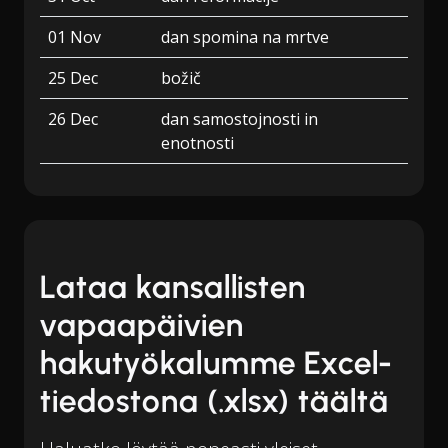
01 Nov
dan spomina na mrtve
25 Dec
božič
26 Dec
dan samostojnosti in
enotnosti
Lataa kansallisten
vapaapäivien
hakutyökalumme Excel-
tiedostona (.xlsx) täältä