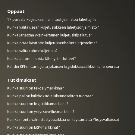
Oppaat
17 parasta kuljetuksenhallintaohjelmistoa lähettäjille
Kuinka valita usean kuljetusliikkeen lähetysohjelmisto?
Kuinka järjestää yksinkertainen kuljetuskilpailutus?
Kuinka ottaa käyttöön kuljetuksenhallintajärjestelmä?
Kuinka valita rahdinkuljettaja?
Kuinka automatisoida lähetystiedotteet?
Rahdin KPI-mittarit, joita jokaisen logistiikkapäällikön tulisi seurata
Tutkimukset
Kuinka suuri on tekoälymarkkina?
Kuinka paljon hiilidioksidia liikennesektori tuottaa?
Kuinka suuri on logistiikkamarkkina?
Kuinka suuri on yrityssovellusmarkkina?
Kuinka monta valmistustyöpaikkaa on täyttämättä Yhdysvalloissa?
Kuinka suuri on ERP-markkinat?