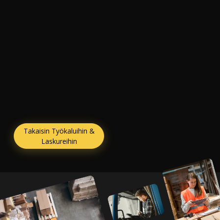
Takaisin Työkaluihin &
Laskureihin