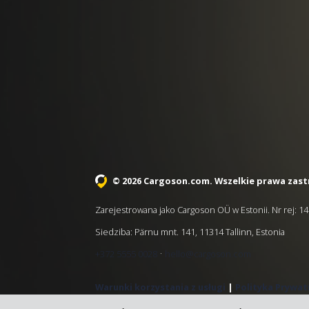
© 2026 Cargoson.com
. Wszelkie prawa zast
Zarejestrowana jako Cargoson OÜ w Estonii. Nr rej: 1
Siedziba: Pärnu mnt. 141, 11314 Tallinn, Estonia
·
+372 5555 0028
hello@cargoson.com
Warunki korzystania z usługi
|
Polityka Prywat