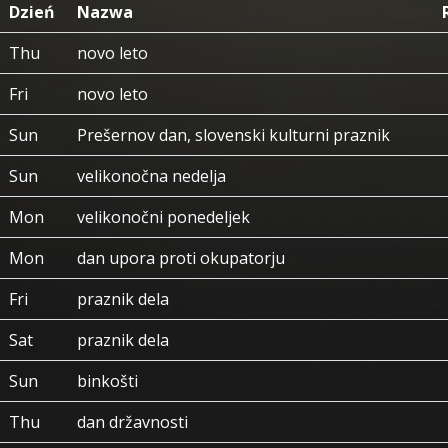
Dzień
Nazwa
Thu
novo leto
Fri
novo leto
Sun
Prešernov dan, slovenski kulturni praznik
Sun
velikonočna nedelja
Mon
velikonočni ponedeljek
Mon
dan upora proti okupatorju
Fri
praznik dela
Sat
praznik dela
Sun
binkošti
Thu
dan državnosti