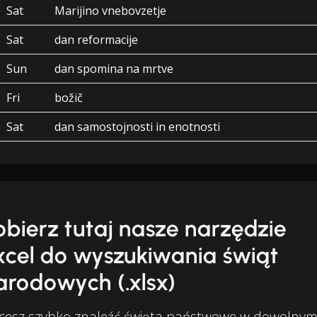
Sat
Marijino vnebovzetje
Sat
dan reformacije
Sun
dan spomina na mrtve
Fri
božič
Sat
dan samostojnosti in enotnosti
obierz tutaj nasze narzędzie
xcel do wyszukiwania świąt
arodowych (.xlsx)
cesz szybko znaleźć święta państwowe w dowolny