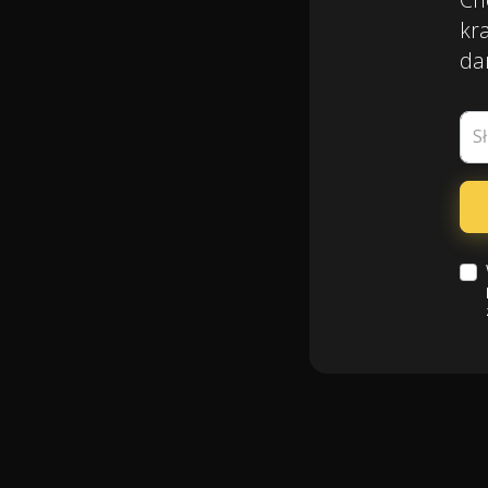
kra
da
S