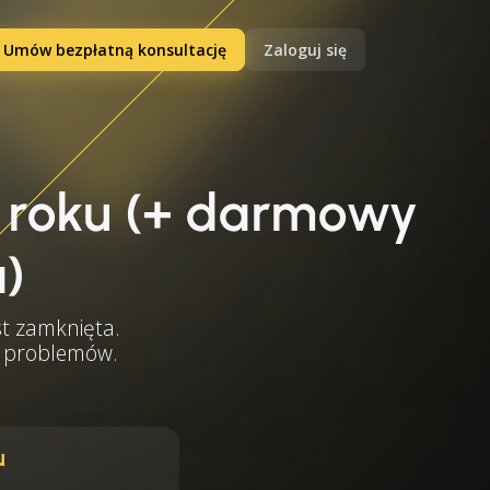
Umów bezpłatną konsultację
Zaloguj się
 roku (+ darmowy
a)
st zamknięta.
ąć problemów.
u