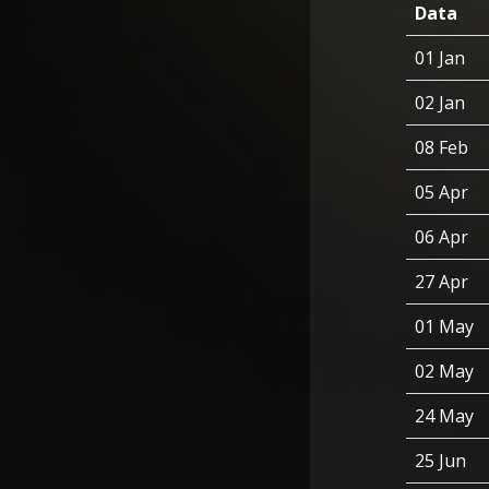
Data
01 Jan
02 Jan
08 Feb
05 Apr
06 Apr
27 Apr
01 May
02 May
24 May
25 Jun