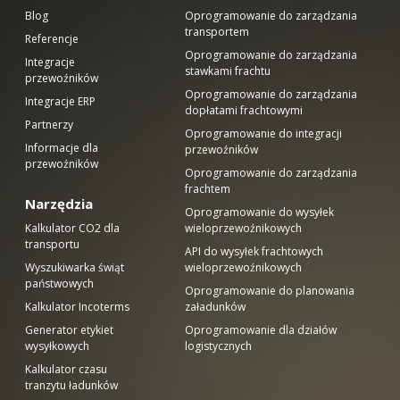
Blog
Oprogramowanie do zarządzania
transportem
Referencje
Oprogramowanie do zarządzania
Integracje
stawkami frachtu
przewoźników
Oprogramowanie do zarządzania
Integracje ERP
dopłatami frachtowymi
Partnerzy
Oprogramowanie do integracji
Informacje dla
przewoźników
przewoźników
Oprogramowanie do zarządzania
frachtem
Narzędzia
Oprogramowanie do wysyłek
Kalkulator CO2 dla
wieloprzewoźnikowych
transportu
API do wysyłek frachtowych
Wyszukiwarka świąt
wieloprzewoźnikowych
państwowych
Oprogramowanie do planowania
Kalkulator Incoterms
załadunków
Generator etykiet
Oprogramowanie dla działów
wysyłkowych
logistycznych
Kalkulator czasu
tranzytu ładunków