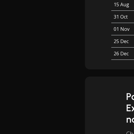
15 Aug
31 Oct
01 Nov
25 Dec
26 Dec
P
E
n
Ch