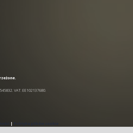
rzeżone.
4545832. VAT: EE102137680.
ności
|
Polityka plików cookie