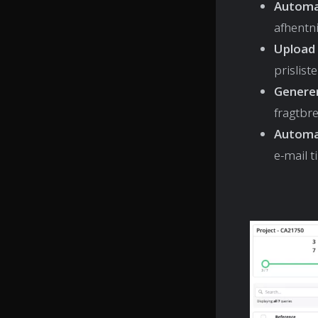
Automa
afhentni
Upload 
prislist
Generer
fragtbre
Automat
e-mail t