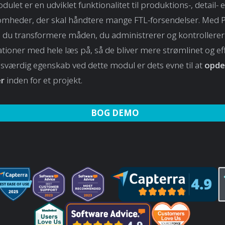
ulet er en udviklet funktionalitet til produktions-, detail- e
omheder, der skal håndtere mange FTL-forsendelser. Med P
 du transformere måden, du administrerer og kontrollerer
ationer med hele læs på, så de bliver mere strømlinet og eff
værdig egenskab ved dette modul er dets evne til at
opde
er
inden for et projekt.
BOG DEMO