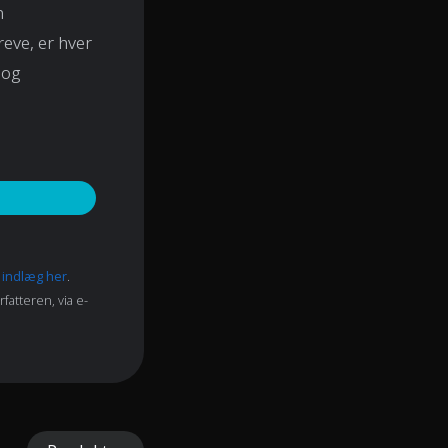
n
eve, er hver
 og
e indlæg her
.
fatteren, via e-