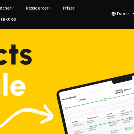
ncher
Ressourcer
Priser
Dansk
takt os