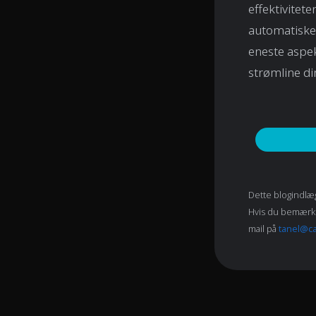
effektivitete
automatiske
eneste aspek
strømline di
Dette blogindlæg
Hvis du bemærker 
mail på
tanel@c