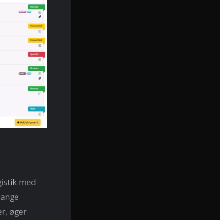
gistik med
mange
er, øger