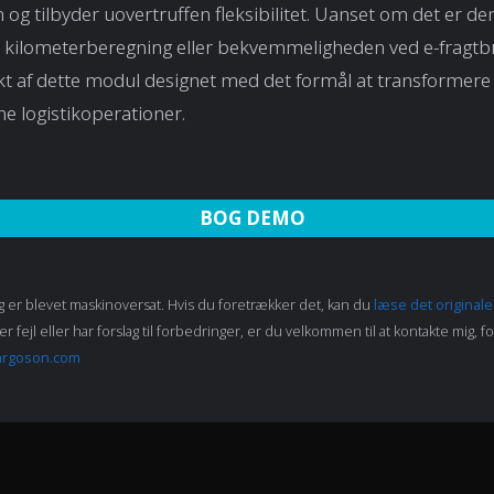
n og tilbyder uovertruffen fleksibilitet. Uanset om det er de
 kilometerberegning eller bekvemmeligheden ved e-fragtbr
t af dette modul designet med det formål at transformere
ne logistikoperationer.
BOG DEMO
 er blevet maskinoversat. Hvis du foretrækker det, kan du
læse det original
fejl eller har forslag til forbedringer, er du velkommen til at kontakte mig, for
argoson.com