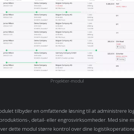
Projekter-modul
dulet tilbyder en omfattende løsning til at administrere lo
 produktions-, detail- eller engrosvirksomheder. Med sine 
iver dette modul større kontrol over dine logistikoperation