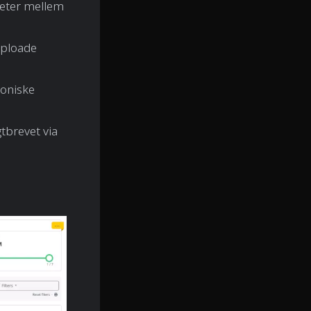
meter mellem
uploade
roniske
gtbrevet via