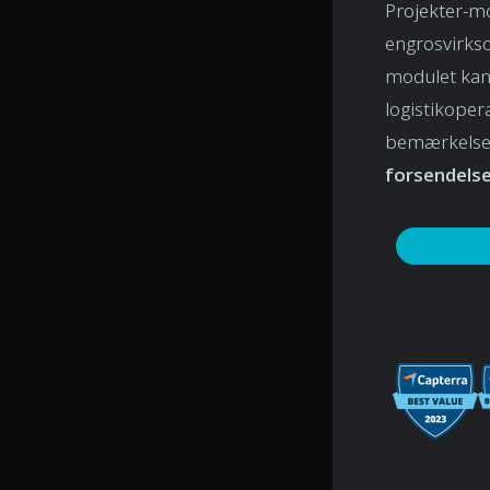
Projekter-mod
engrosvirks
modulet kan
logistikoper
bemærkelses
forsendels