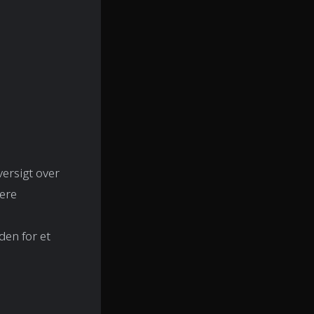
versigt over
cere
den for et