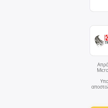
Απρό
Micro
Υπο
αποστολ