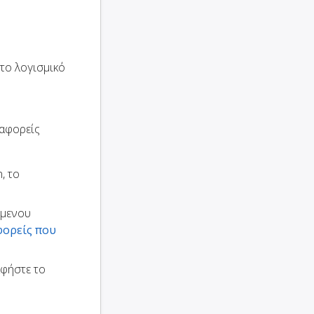
το λογισμικό
ταφορείς
, το
ώμενου
φορείς που
αφήστε το