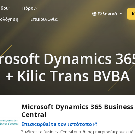
άδοι
Πόροι
Ελληνικά
Κ
μολόγηση
Επικοινωνία
soft Dynamics 365
+ Kilic Trans BVBA
Microsoft Dynamics 365 Business
Central
Επισκεφθείτε τον ιστότοπο
Συνδέστε το Business Central απευθείας με περισσότερους από 