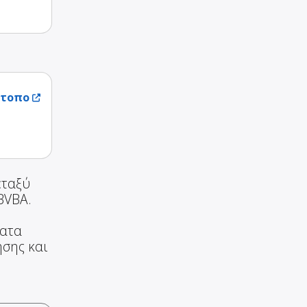
ότοπο
εταξύ
 BVBA.
ματα
ησης και