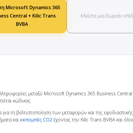
η Microsoft Dynamics 365
ess Central + Kilic Trans
Κλείστε μια δωρεάν επίδ
BVBA
ληροφορίες μεταξύ Microsoft Dynamics 365 Business Central κ
είται κώδικας.
 για τη βελτιστοποίηση των μεταφορών και της εφοδιαστικής
ήματα και
εκπομπές CO2
έχοντας την Kilic Trans BVBA και όλο