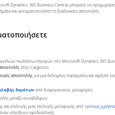
rosoft Dynamics 365 Business Central, μπορείτε να προχωρήσε
βήματα και αυτοματοποιήστε τη διαδικασία αποστολής.
οματοποιήσετε
γγελιών πωλήσεων/αγορών στο Microsoft Dynamics 365 Busi
αποστολές
στην Cargoson
λογές αποστολής
για μια δεδομένη παραγγελία και αφήστε το
αλαβής δεμάτων
από διαφορετικούς μεταφορείς
τολής μεταξύ συναδέλφων
ς και επιλογής μιας επιλογής μεταφοράς από
τρίτους χρήστ
έναν υπεύθυνο εφοδιαστικής