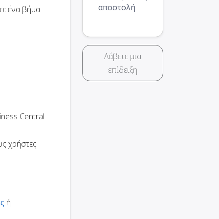
αποστολή
τε ένα βήμα
Λάβετε μια
επίδειξη
ness Central
υς χρήστες
ες
ή