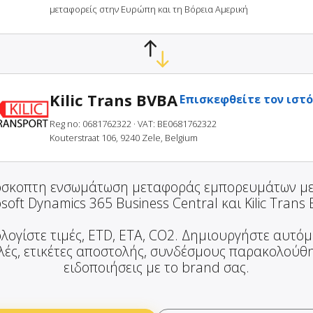
μεταφορείς στην Ευρώπη και τη Βόρεια Αμερική
Kilic Trans BVBA
Επισκεφθείτε τον ιστ
Reg no: 0681762322
· VAT: BE0681762322
Kouterstraat 106, 9240 Zele, Belgium
σκοπτη ενσωμάτωση μεταφοράς εμπορευμάτων μ
soft Dynamics 365 Business Central και Kilic Trans
λογίστε τιμές, ETD, ETA, CO2. Δημιουργήστε αυτό
ές, ετικέτες αποστολής, συνδέσμους παρακολούθ
ειδοποιήσεις με το brand σας.