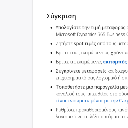
Σύγκριση
Υπολογίστε την τιμή μεταφοράς
α
Microsoft Dynamics 365 Business C
Ζητήστε
spot τιμές
από τους μετα
Βρείτε τους εκτιμώμενους
χρόνου
Βρείτε τις εκτιμώμενες
εκπομπές
Συγκρίνετε μεταφορείς
και διαφο
επιχειρηματικό σας λογισμικό ή ο
Τοποθετήστε μια παραγγελία με
καναλιού τους: απευθείας στο σύσ
είναι ενσωματωμένοι με την Ca
Ρυθμίστε προκαθορισμένους κανό
λογισμικό να επιλέξει αυτόματα τ