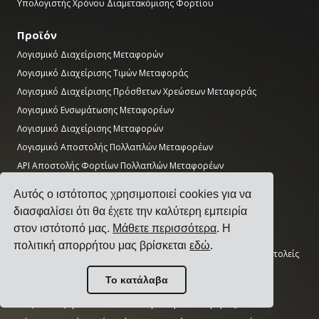
Υπολογιστής Χρόνου Διαμετακόμισης Φορτίου
Προϊόν
Λογισμικό Διαχείρισης Μεταφορών
Λογισμικό Διαχείρισης Τιμών Μεταφοράς
Λογισμικό Διαχείρισης Πρόσθετων Χρεώσεων Μεταφοράς
Λογισμικό Ενσωμάτωσης Μεταφορέων
Λογισμικό Διαχείρισης Μεταφορών
Λογισμικό Αποστολής Πολλαπλών Μεταφορέων
API Αποστολής Φορτίων Πολλαπλών Μεταφορέων
Λογισμικό Προγραμματισμού Αποβάθρας
Αυτός ο ιστότοπος χρησιμοποιεί cookies για να
Λογισμικό Τμήματος Logistics
διασφαλίσει ότι θα έχετε την καλύτερη εμπειρία
στον ιστότοπό μας.
Μάθετε περισσότερα
. Η
Οδηγοί
πολιτική απορρήτου μας βρίσκεται
εδώ
.
Τα Κορυφαία 17 Λογισμικά Διαχείρισης Μεταφορών για Αποστολείς
Πώς να Επιλέξετε ένα Λογισμικό Αποστολής Πολλαπλών
Το κατάλαβα
Μεταφορέων;
Πώς να Διεξάγετε έναν Απλό Διαγωνισμό Μεταφοράς;