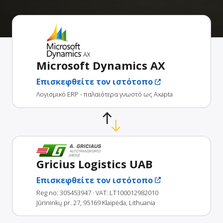
Microsoft Dynamics AX
Επισκεφθείτε τον ιστότοπο
Λογισμικό ERP - παλαιότερα γνωστό ως Axapta
Gricius Logistics UAB
Επισκεφθείτε τον ιστότοπο
Reg no: 305453947
· VAT: LT100012982010
Jūrininkų pr. 27, 95169 Klaipėda, Lithuania