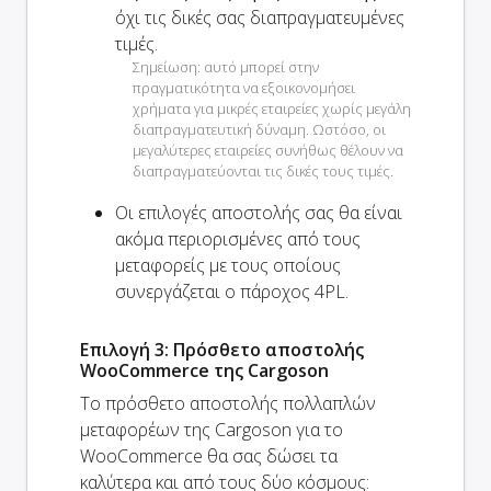
όχι τις δικές σας διαπραγματευμένες
τιμές.
Σημείωση: αυτό μπορεί στην
πραγματικότητα να εξοικονομήσει
χρήματα για μικρές εταιρείες χωρίς μεγάλη
διαπραγματευτική δύναμη. Ωστόσο, οι
μεγαλύτερες εταιρείες συνήθως θέλουν να
διαπραγματεύονται τις δικές τους τιμές.
Οι επιλογές αποστολής σας θα είναι
ακόμα
περιορισμένες από τους
μεταφορείς με τους οποίους
συνεργάζεται ο πάροχος 4PL.
Επιλογή 3: Πρόσθετο αποστολής
WooCommerce της Cargoson
Το πρόσθετο αποστολής πολλαπλών
μεταφορέων της Cargoson για το
WooCommerce θα σας δώσει τα
καλύτερα και από τους δύο κόσμους: