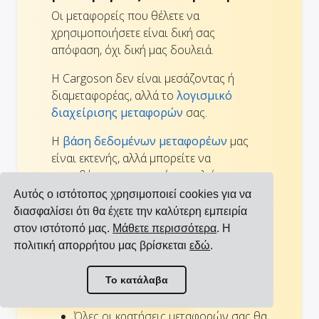
Οι μεταφορείς που θέλετε να
χρησιμοποιήσετε είναι δική σας
απόφαση, όχι δική μας δουλειά.
Η Cargoson δεν είναι μεσάζοντας ή
διαμεταφορέας, αλλά το
λογισμικό
διαχείρισης μεταφορών
σας.
Η
βάση δεδομένων μεταφορέων
μας
είναι εκτενής, αλλά μπορείτε να
προσθέσετε μεταφορείς που λείπουν
απλά επικοινωνώντας με την
Αυτός ο ιστότοπος χρησιμοποιεί cookies για να
υποστήριξη της Cargoson.
διασφαλίσει ότι θα έχετε την καλύτερη εμπειρία
στον ιστότοπό μας.
Μάθετε περισσότερα
. Η
πολιτική απορρήτου μας βρίσκεται
εδώ
.
Όλοι οι μεταφορείς σας
συνδεδεμένοι με το
Προβολή όλων των ενσωματώσεων
Το κατάλαβα
WooCommerce
Προβολή όλων των μεταφορέων
Όλες οι κρατήσεις μεταφορών σας θα