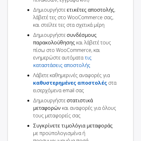
Δημιουργήστε
ετικέτες αποστολής
,
λάβετέ τες στο WooCommerce σας,
και στείλτε τες στα σχετικά μέρη
Δημιουργήστε
συνδέσμους
παρακολούθησης
και λάβετέ τους
πίσω στο WooCommerce, και
ενημερώστε αυτόματα
τις
καταστάσεις αποστολής
Λάβετε καθημερινές αναφορές για
καθυστερημένες αποστολές
στα
εισερχόμενα email σας
Δημιουργήστε
στατιστικά
μεταφορών
και αναφορές για όλους
τους μεταφορείς σας
Συγκρίνετε τιμολόγια μεταφοράς
με προϋπολογισμένα ή
προσυμφωνημένα ποσά