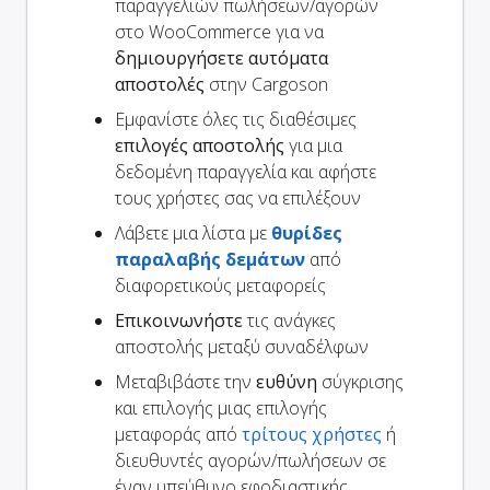
παραγγελιών πωλήσεων/αγορών
στο WooCommerce για να
δημιουργήσετε αυτόματα
αποστολές
στην Cargoson
Εμφανίστε όλες τις διαθέσιμες
επιλογές αποστολής
για μια
δεδομένη παραγγελία και αφήστε
τους χρήστες σας να επιλέξουν
Λάβετε μια λίστα με
θυρίδες
παραλαβής δεμάτων
από
διαφορετικούς μεταφορείς
Επικοινωνήστε
τις ανάγκες
αποστολής μεταξύ συναδέλφων
Μεταβιβάστε την
ευθύνη
σύγκρισης
και επιλογής μιας επιλογής
μεταφοράς από
τρίτους χρήστες
ή
διευθυντές αγορών/πωλήσεων σε
έναν υπεύθυνο εφοδιαστικής