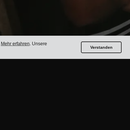
.
Mehr erfahren
. Unsere
Verstanden
Leitfäden
Top 17 Transportmanagement-Software für
Versender
Wie wählt man eine Multi-Carrier-
Versandsoftware aus?