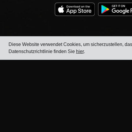
Diese Website verwendet Cookies, um sicherzustellen, da
Datenschutzrichtlinie finden Sie
hier
.
Unternehmen
Branchen
Tracking
TMS für Elektronikherstelle
Preise
TMS für Chemiehersteller
Kundengeschichten
TMS für Metall- und