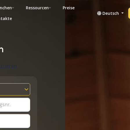
nchen
Ressourcen
Preise
Deutsch
takte
n
trieren
gsnr.