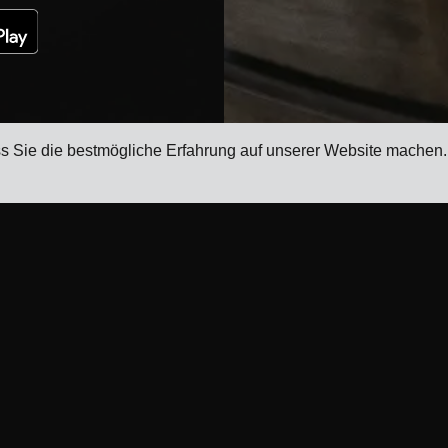
ss Sie die bestmögliche Erfahrung auf unserer Website machen
Ressourcen
Produkt
r
Blog
Transportmanagementsystem
Referenzen
Frachtraten-Management-Software
Spediteur-
Frachtzuschlagsverwaltungssoftware