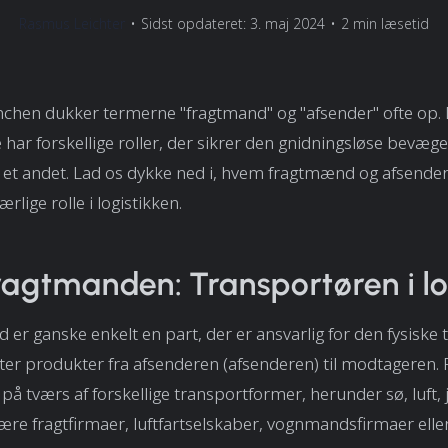
Rasmus Leichter
•
Sidst opdateret: 3. maj 2024
•
2 min læsetid
anchen dukker termerne "fragtmand" og "afsender" ofte op. 
 har forskellige roller, der sikrer den gnidningsløse bevæge
til et andet. Lad os dykke ned i, hvem fragtmænd og afsender
lige rolle i logistikken.
agtmanden: Transportøren i lo
 er ganske enkelt en part, der er ansvarlig for den fysiske 
ytter produkter fra afsenderen (afsenderen) til modtagere
på tværs af forskellige transportformer, herunder sø, luft,
være fragtfirmaer, luftfartselskaber, vognmandsfirmaer elle