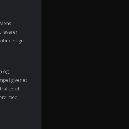
 Mens
, leverer
ntinuerlige
n og
mpel giver et
raliseret
agere med