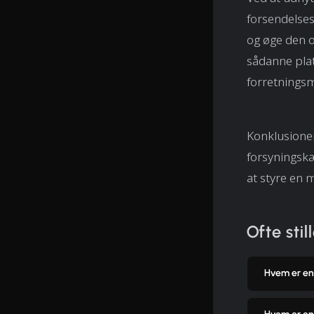
forsendelse
og øge den o
sådanne plat
forretningsm
Konklusionen
forsyningskæ
at styre en 
Ofte sti
Hvem er en 