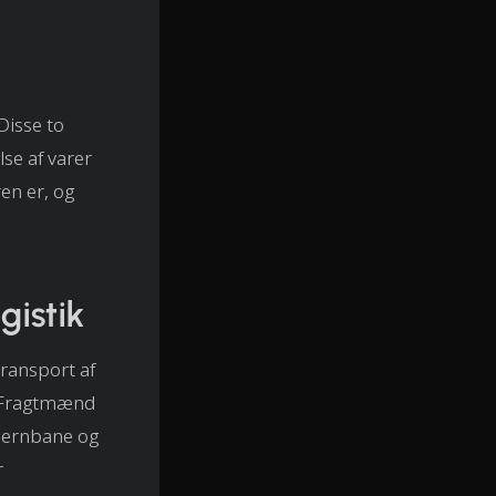
Disse to
lse af varer
en er, og
gistik
transport af
n. Fragtmænd
 jernbane og
r