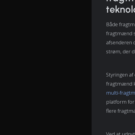
teknol
Både fragtmæ
fragtmænd sik
afsenderen d
strøm, der d
Styringen af
fragtmænd ka
multi-fragt
platform for
flere fragtm
Ved at udnyt