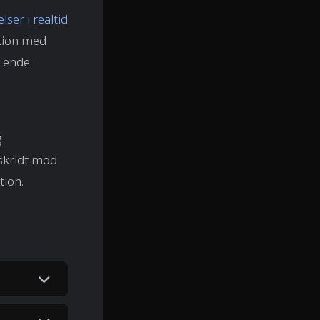
ser i realtid
ation med
e ende
g
 skridt mod
tion.