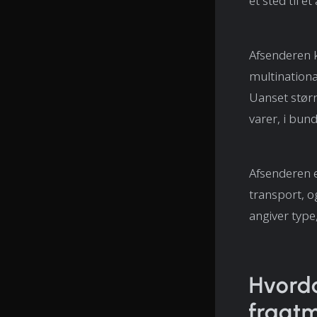
ét sted til e
Afsenderen k
multinationa
Uanset størr
varer, i bun
Afsenderen er
transport, 
angiver type
Hvorda
fragtm