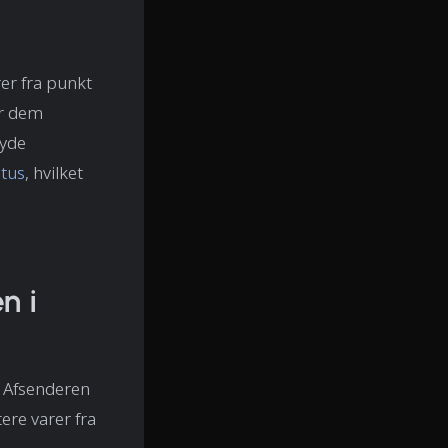
rer fra punkt
gør dem
byde
atus
, hvilket
n i
. Afsenderen
ere varer fra