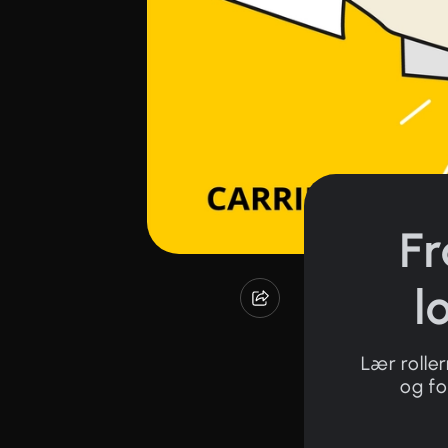
Fr
l
Lær rolle
og fo