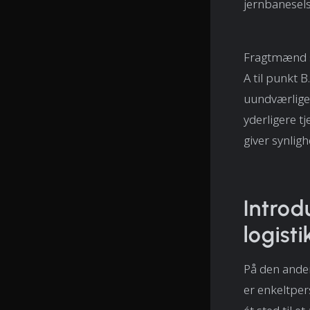
jernbanesel
Fragtmænd spi
A til punkt B
uundværlige
yderligere t
giver synlig
Introd
logisti
På den anden
er enkeltper