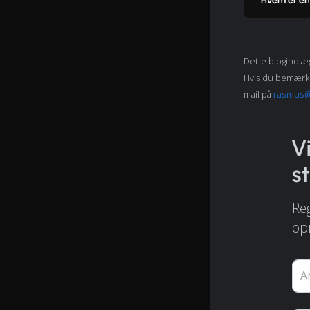
Hvem er en 
Dette blogindlæg
Hvis du bemærker 
mail på
rasmus@
V
s
Reg
op
A