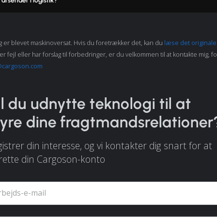
afsender i logistik?
 er blevet maskinoversat. Hvis du foretrækker det, kan du
læse det original
fejl eller har forslag til forbedringer, er du velkommen til at kontakte mig, for
cargoson.com
il du udnytte teknologi til at
tyre dine fragtmandsrelationer
istrer din interesse, og vi kontakter dig snart for at
rette din Cargoson-konto
rbejds-e-mail