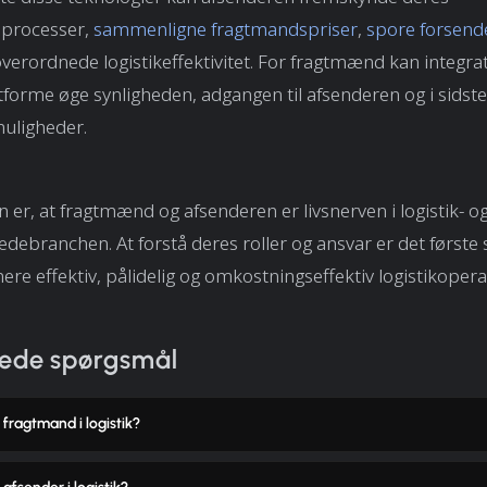
sprocesser,
sammenligne fragtmandspriser
,
spore forsendel
verordnede logistikeffektivitet. For fragtmænd kan integr
forme øge synligheden, adgangen til afsenderen og i sidst
uligheder.
 er, at fragtmænd og afsenderen er livsnerven i logistik- o
debranchen. At forstå deres roller og ansvar er det første
mere effektiv, pålidelig og omkostningseffektiv logistikopera
llede spørgsmål
fragtmand i logistik?