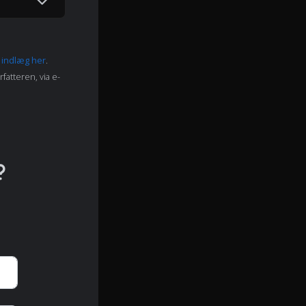
e indlæg her
.
fatteren, via e-
?