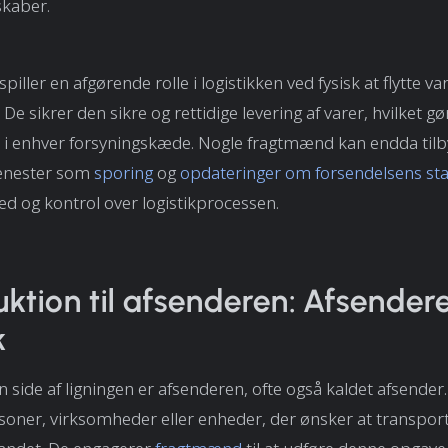
skaber.
ller en afgørende rolle i logistikken ved fysisk at flytte va
. De sikrer den sikre og rettidige levering af varer, hvilket 
 i enhver forsyningskæde. Nogle fragtmænd kan endda til
jenester som
sporing
og
opdateringer om forsendelsens st
hed og kontrol over logistikprocessen.
uktion til afsenderen: Afsendere
k
 side af ligningen er afsenderen, ofte også kaldet afsender
soner, virksomheder eller enheder, der ønsker at transport