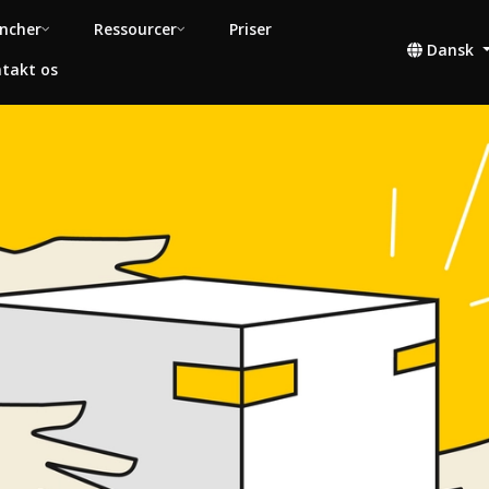
ncher
Ressourcer
Priser
Dansk
takt os