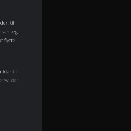
.
er, til
onsanlæg.
 flytte
klar til
rev, der