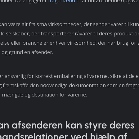
t andet. De engagerer
fragtmænd
til at udføre denne opgave
an være alt fra små virksomheder, der sender varer til kund
le selskaber, der transporterer råvarer til deres produkti
else eller branche er enhver virksomhed, der har brug for at
d og grund en afsender.
 ansvarlig for korrekt emballering af varerne, sikre at de er 
og fremskaffe den nødvendige dokumentation som en fragtb
, mængde og destination for varerne.
n afsenderen kan styre deres
andsrelationer ved hjælp af