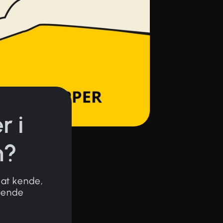
r i
m?
 at kende,
erende