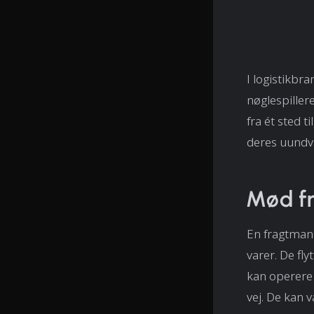
I logistikbr
nøglespillere
fra ét sted 
deres uundvær
Mød fr
En fragtmand
varer. De fl
kan operere 
vej. De kan 