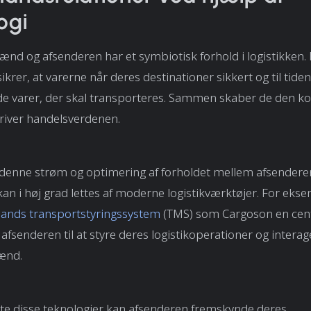
ogi
nd og afsenderen har et symbiotisk forhold i logistikken.
rer, at varerne når deres destinationer sikkert og til tiden
e varer, der skal transporteres. Sammen skaber de den ko
river handelsverdenen.
 denne strøm og optimering af forholdet mellem afsendere
n i høj grad lettes af moderne logistikværktøjer. For ekse
mands
transportstyringssystem
(TMS) som Cargoson en cent
 afsenderen til at styre deres logistikoperationer og inter
ænd.
te disse teknologier kan afsenderen fremskynde deres