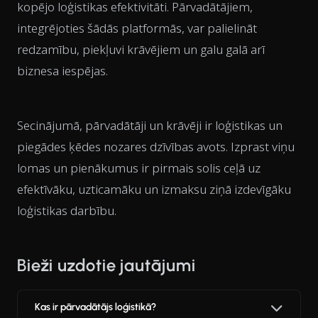
kopējo loģistikas efektivitāti. Pārvadātājiem,
integrējoties šādās platformās, var palielināt
redzamību, piekļuvi krāvējiem un galu galā arī
biznesa iespējas.
Secinājumā, pārvadātāji un krāvēji ir loģistikas un
piegādes ķēdes nozares dzīvības avots. Izprast viņu
lomas un pienākumus ir pirmais solis ceļā uz
efektīvāku, uzticamāku un izmaksu ziņā izdevīgāku
loģistikas darbību.
Bieži uzdotie jautājumi
Kas ir pārvadātājs loģistikā?