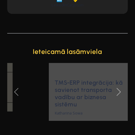
LinkedIn
Cargoson
Ieteicamā lasāmviela
TMS-ERP integrācija: kā
savienot transporta
vadību ar biznesa
Previous Slide
Next Sl
sistēmu
Katharina Sowa