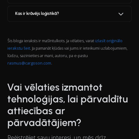
Kas ir krāvējs loģistikā?
Šis bloga ieraksts ir mašīntulkots. Ja vēlaties, varat
izlasīt oriģinālo
ierakstu šeit
. Ja pamanāt kļūdas vai jums ir ieteikumi uzlabojumiem,
lūdzu, sazinieties ar mani, autoru, pa e-pastu
rasmus@cargoson.com
.
Vai vēlaties izmantot
tehnoloģijas, lai pārvaldītu
attiecības ar
pārvadātājiem?
Reģistrējiet savu interesi, un mēs drīz