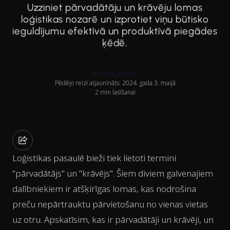
Uzziniet pārvadātāju un krāvēju lomas
loģistikas nozarē un izprotiet viņu būtisko
ieguldījumu efektīvā un produktīvā piegādes
ķēdē.
Rasmus Leichter
Pēdējo reizi atjaunināts: 2024. gada 3. maijā
2 min lasīšanai
Loģistikas pasaulē bieži tiek lietoti termini
"pārvadātājs" un "krāvējs". Šiem diviem galvenajiem
dalībniekiem ir atšķirīgas lomas, kas nodrošina
preču nepārtrauktu pārvietošanu no vienas vietas
uz otru. Apskatīsim, kas ir pārvadātāji un krāvēji, un