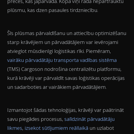
preces, kas jāpārvadā. Kopā viņi rada nepārtrauktu
plūsmu, kas dzen pasaules tirdzniecību.
Šīs plūsmas pārvaldīšanu un attiecību optimizēšanu
starp krāvējiem un pārvadātājiem var ievērojami
atvieglot mūsdienīgi loģistikas rīki. Piemēram,
vairāku pārvadātāju
transporta vadības sistēma
(TMS) Cargoson nodrošina centralizētu platformu,
kurā krāvēji var pārvaldīt savas loģistikas operācijas
un sadarboties ar vairākiem pārvadātājiem.
Izmantojot šādas tehnoloģijas, krāvēji var paātrināt
savu piegādes procesus,
salīdzināt pārvadātāju
likmes
,
izsekot sūtījumiem reāllaikā
un uzlabot