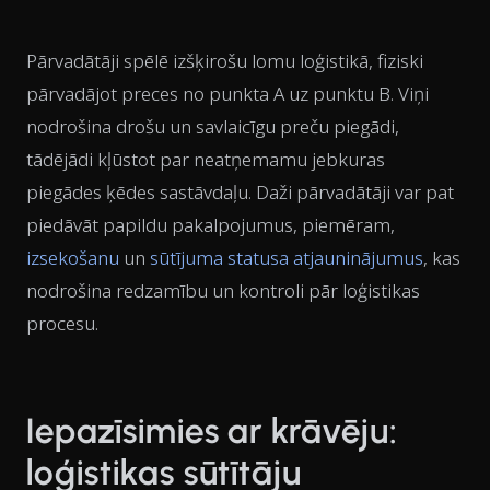
Pārvadātāji spēlē izšķirošu lomu loģistikā, fiziski
pārvadājot preces no punkta A uz punktu B. Viņi
nodrošina drošu un savlaicīgu preču piegādi,
tādējādi kļūstot par neatņemamu jebkuras
piegādes ķēdes sastāvdaļu. Daži pārvadātāji var pat
piedāvāt papildu pakalpojumus, piemēram,
izsekošanu
un
sūtījuma statusa atjauninājumus
, kas
nodrošina redzamību un kontroli pār loģistikas
procesu.
Iepazīsimies ar krāvēju:
loģistikas sūtītāju