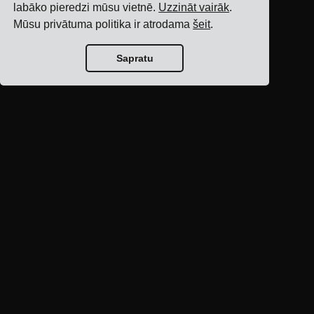
labāko pieredzi mūsu vietnē.
Uzzināt vairāk
.
Mūsu privātuma politika ir atrodama
šeit
.
Sapratu
Bloga sākumlapa