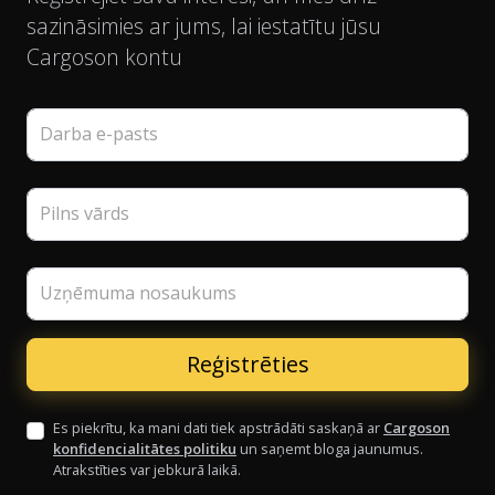
sazināsimies ar jums, lai iestatītu jūsu
Cargoson kontu
Darba e-pasts
Pilns vārds
Uzņēmuma nosaukums
Es piekrītu, ka mani dati tiek apstrādāti saskaņā ar
Cargoson
konfidencialitātes politiku
un saņemt bloga jaunumus.
Atrakstīties var jebkurā laikā.