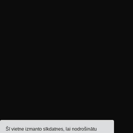
Šī vietne izmanto sīkdatnes, lai nodrošinātu