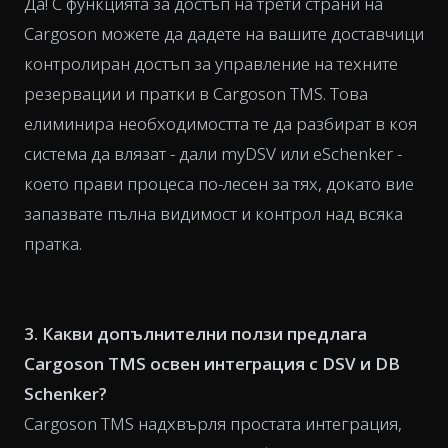
Да! С функцията за достъп на трети страни на
Cargoson можете да дадете на вашите доставчици
контролиран достъп за управление на техните
резервации и пратки в Cargoson TMS. Това
елиминира необходимостта те да разбират в коя
система да влязат - дали myDSV или eSchenker -
което прави процеса по-лесен за тях, докато вие
запазвате пълна видимост и контрол над всяка
пратка.
3. Какви допълнителни ползи предлага
Cargoson TMS освен интеграция с DSV и DB
Schenker?
Cargoson TMS надхвърля простата интеграция,