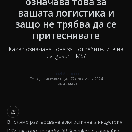
означава това за
вашата логистика и
защо не трябва да се
притеснявате
Какво означава това за потребителите на
Cargoson TMS?
Tanel Vaarmann
Последна актуализация: 27 септември 2024
3 мин четене
В голямо разтърсване в логистичната индустрия,
DSV наскоро придоби DB Schenker, създавайки