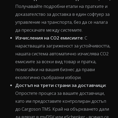
Получавайте подробни етапи на пратките и
доказателство за доставка в един софтуер за
управление на транспорта, без да се налага
да прескачате между системите.
Изчисления на CO2 емисиите
: С
нарастващата загриженост за устойчивостта,
нашата система автоматично изчислява CO2
емисиите за всеки вид товар и пратка,
помагайки на вашия бизнес да прави
екологично съобразни избори.
Достъп на трети страни за доставчици
:
Опростете процеса за вашите доставчици,
като им предоставите контролиран достъп
до Cargoson TMS. Край на объркването дали
да влязат в myDSV или eSchenker - всичко се