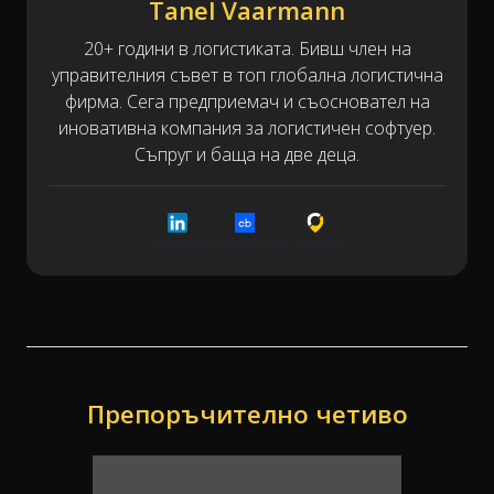
Tanel Vaarmann
20+ години в логистиката. Бивш член на
управителния съвет в топ глобална логистична
фирма. Сега предприемач и съосновател на
иновативна компания за логистичен софтуер.
Съпруг и баща на две деца.
LinkedIn
Crunchbase
Cargoson
Препоръчително четиво