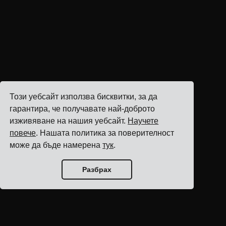
Този уебсайт използва бисквитки, за да
гарантира, че получавате най-доброто
изживяване на нашия уебсайт.
Научете
повече
. Нашата политика за поверителност
може да бъде намерена
тук
.
Разбрах