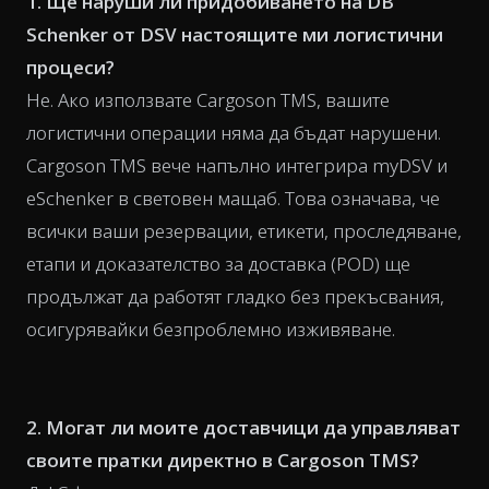
1. Ще наруши ли придобиването на DB
Schenker от DSV настоящите ми логистични
процеси?
Не. Ако използвате Cargoson TMS, вашите
логистични операции няма да бъдат нарушени.
Cargoson TMS вече напълно интегрира myDSV и
eSchenker в световен мащаб. Това означава, че
всички ваши резервации, етикети, проследяване,
етапи и доказателство за доставка (POD) ще
продължат да работят гладко без прекъсвания,
осигурявайки безпроблемно изживяване.
2. Могат ли моите доставчици да управляват
своите пратки директно в Cargoson TMS?