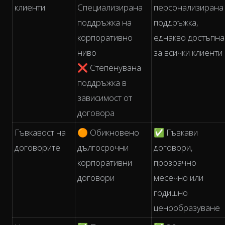
клиенти
Специализирана
персонализирана
поддръжка на
поддръжка,
корпоративно
еднакво достъпна
ниво
за всички клиенти
❌ Степенувана
поддръжка в
зависимост от
договора
Гъвкавост на
🟠 Обикновено
✅ Гъвкави
договорите
дългосрочни
договори,
корпоративни
прозрачно
договори
месечно или
годишно
ценообразуване