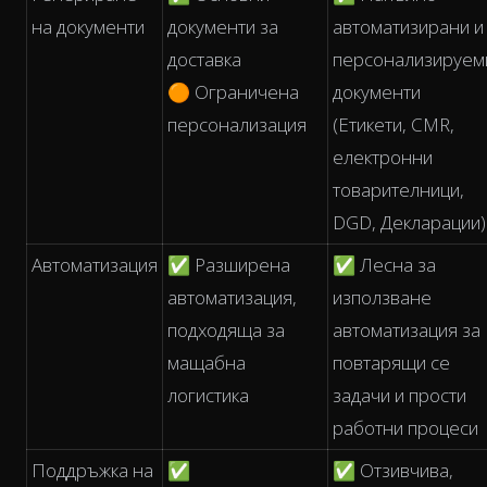
на документи
документи за
автоматизирани и
доставка
персонализируем
🟠 Ограничена
документи
персонализация
(Етикети, CMR,
електронни
товарителници,
DGD, Декларации)
Автоматизация
✅ Разширена
✅ Лесна за
автоматизация,
използване
подходяща за
автоматизация за
мащабна
повтарящи се
логистика
задачи и прости
работни процеси
Поддръжка на
✅
✅ Отзивчива,