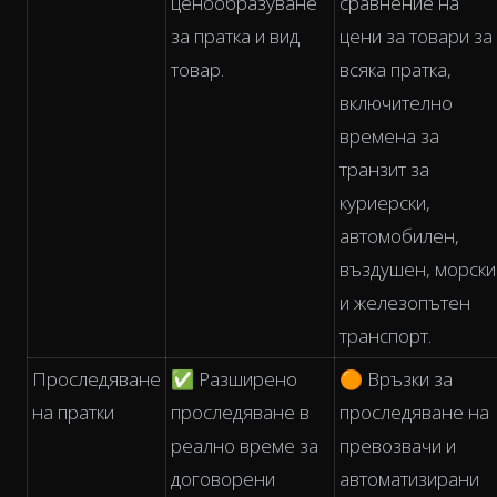
ценообразуване
сравнение на
за пратка и вид
цени за товари за
товар.
всяка пратка,
включително
времена за
транзит за
куриерски,
автомобилен,
въздушен, морски
и железопътен
транспорт.
Проследяване
✅ Разширено
🟠 Връзки за
на пратки
проследяване в
проследяване на
реално време за
превозвачи и
договорени
автоматизирани