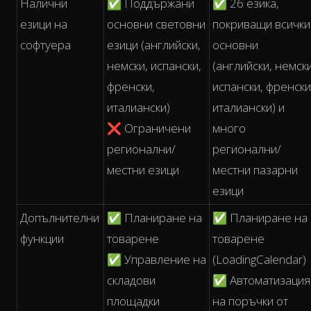
Налични
✅ Поддържани
✅ 26 езика,
езици на
основни световни
покриващи всички
софтуера
езици (английски,
основни
немски, испански,
(английски, немски
френски,
испански, френски
италиански)
италиански) и
❌ Ограничени
много
регионални/
регионални/
местни езици
местни пазарни
езици
Допълнителни
✅ Планиране на
✅ Планиране на
функции
товарене
товарене
✅ Управление на
(LoadingCalendar)
складови
✅ Автоматизация
площадки
на поръчки от