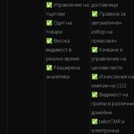
✅ Управление на
доставчици
търгове
✅ Правила за
✅ Одит на
автоматичен
товари
избор на
✅ Висока
превозвач
видимост в
✅ Качване и
реално време
управление на
✅ Разширена
ценови листи
аналитика
✅ Изчисления на
емисии на CO2
✅ Видимост на
пратки в различни
домейни
✅ tailorCMR и
електронна