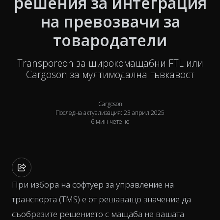
решения за интеграция
на превозвачи за
товародатели
Transporeon за широкомащабни FTL или
Cargoson за мултимодална гъвкавост
Cargoson
Последна актуализация: 23 април 2025
6 мин четене
При избора на софтуер за управление на
транспорта (TMS) е от решаващо значение да
съобразите решението с мащаба на вашата