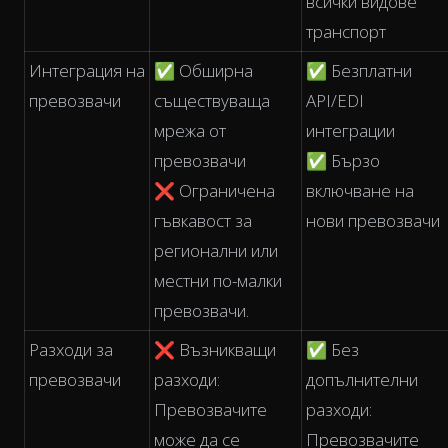
всички видове
транспорт
Интеграция на
✅ Обширна
✅ Безплатни
превозвачи
съществуваща
API/EDI
мрежа от
интеграции
превозвачи
✅ Бързо
❌ Ограничена
включване на
гъвкавост за
нови превозвачи
регионални или
местни по-малки
превозвачи.
Разходи за
❌ Възникващи
✅ Без
превозвачи
разходи:
допълнителни
Превозвачите
разходи:
може да се
Превозвачите