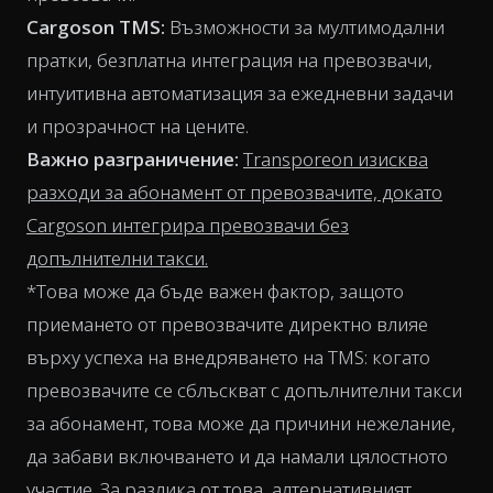
Cargoson TMS:
Възможности за мултимодални
пратки, безплатна интеграция на превозвачи,
интуитивна автоматизация за ежедневни задачи
и прозрачност на цените.
Важно разграничение:
Transporeon изисква
разходи за абонамент от превозвачите, докато
Cargoson интегрира превозвачи без
допълнителни такси.
*Това може да бъде важен фактор, защото
приемането от превозвачите директно влияе
върху успеха на внедряването на TMS: когато
превозвачите се сблъскват с допълнителни такси
за абонамент, това може да причини нежелание,
да забави включването и да намали цялостното
участие. За разлика от това, алтернативният