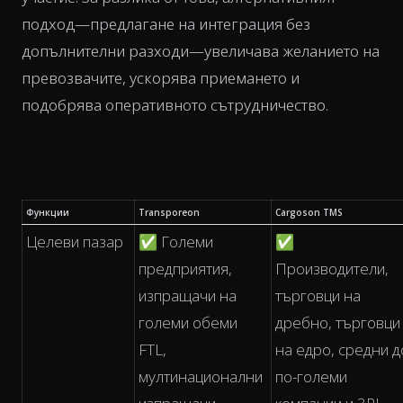
подход—предлагане на интеграция без
допълнителни разходи—увеличава желанието на
превозвачите, ускорява приемането и
подобрява оперативното сътрудничество.
Функции
Transporeon
Cargoson TMS
Целеви пазар
✅ Големи
✅
предприятия,
Производители,
изпращачи на
търговци на
големи обеми
дребно, търговци
FTL,
на едро, средни д
мултинационални
по-големи