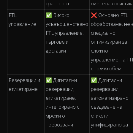
транспорт
смесена логистик
FTL
✅ Високо
❌ Основно FTL
управление
усъвършенствано
обработване, не 
FTL управление,
специално
търгове и
оптимизиран за
доставки
сложно
управление на FT
с голям обем
Резервации и
✅ Дигитални
✅ Дигитални
етикетиране
резервации,
резервации,
етикетиране,
автоматизирано
интегрирано с
създаване на
мрежи от
етикети,
превозвачи
унифицирано за