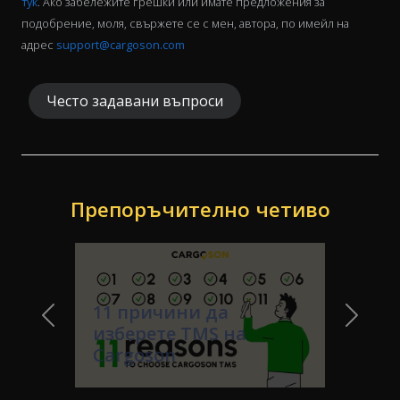
тук
. Ако забележите грешки или имате предложения за
подобрение, моля, свържете се с мен, автора, по имейл на
адрес
support@cargoson.com
Често задавани въпроси
Препоръчително четиво
11 причини да
Previous Slide
Next Sl
изберете TMS на
Cargoson