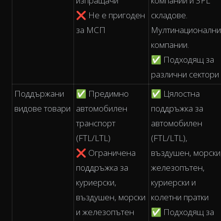
изпращачи
компании и 3PL
❌ Не е пригоден
складове.
за МСП
Мултинационални
компании.
✅ Подходящ за
различни сектори
Поддържани
✅ Предимно
✅ Цялостна
видове товари
автомобилен
поддръжка за
транспорт
автомобилен
(FTL/LTL)
(FTL/LTL),
❌ Ограничена
въздушен, морски
поддръжка за
железопътен,
куриерски,
куриерски и
въздушен, морски
колетни пратки
и железопътен
✅ Подходящ за