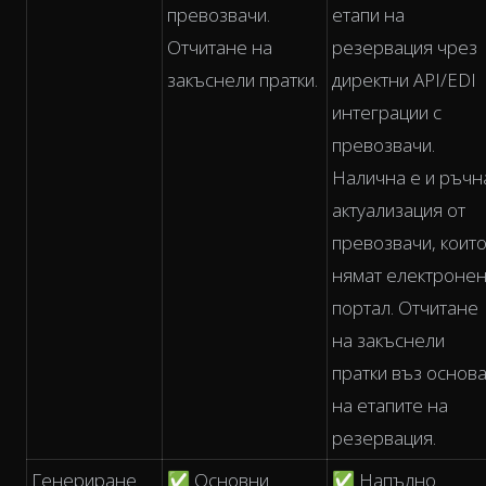
превозвачи.
етапи на
Отчитане на
резервация чрез
закъснели пратки.
директни API/EDI
интеграции с
превозвачи.
Налична е и ръчн
актуализация от
превозвачи, коит
нямат електроне
портал. Отчитане
на закъснели
пратки въз основ
на етапите на
резервация.
Генериране
✅ Основни
✅ Напълно