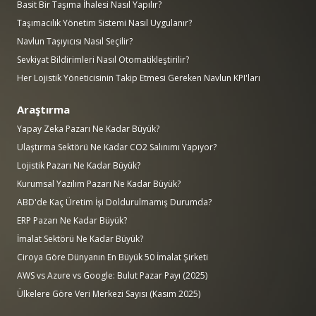
Basit Bir Taşıma İhalesi Nasıl Yapılır?
Taşımacılık Yönetim Sistemi Nasıl Uygulanır?
Navlun Taşıyıcısı Nasıl Seçilir?
Sevkiyat Bildirimleri Nasıl Otomatikleştirilir?
Her Lojistik Yöneticisinin Takip Etmesi Gereken Navlun KPI'ları
Araştırma
Yapay Zeka Pazarı Ne Kadar Büyük?
Ulaştırma Sektörü Ne Kadar CO2 Salınımı Yapıyor?
Lojistik Pazarı Ne Kadar Büyük?
Kurumsal Yazılım Pazarı Ne Kadar Büyük?
ABD'de Kaç Üretim İşi Doldurulmamış Durumda?
ERP Pazarı Ne Kadar Büyük?
İmalat Sektörü Ne Kadar Büyük?
Ciroya Göre Dünyanın En Büyük 50 İmalat Şirketi
AWS vs Azure vs Google: Bulut Pazar Payı (2025)
Ülkelere Göre Veri Merkezi Sayısı (Kasım 2025)