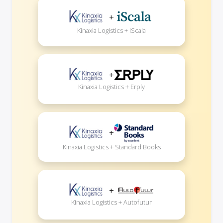
+
Kinaxia Logistics + iScala
+
Kinaxia Logistics + Erply
+
Kinaxia Logistics + Standard Books
+
Kinaxia Logistics + Autofutur