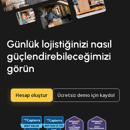
Günlük lojistiğinizi nasıl
güçlendirebileceğimizi
görün
Hesap oluştur
Ücretsiz demo için kaydol