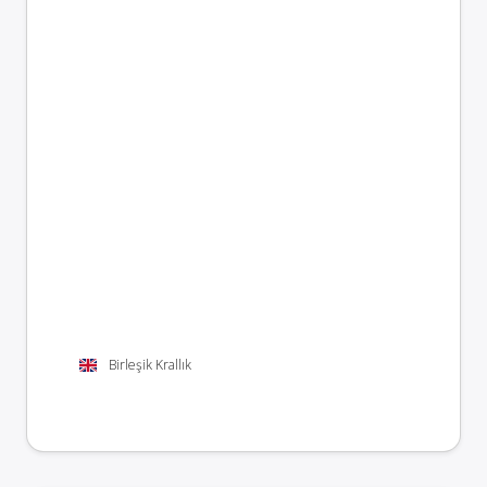
Birleşik Krallık