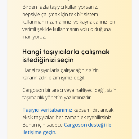
Birden fazla taşıyıcı kullanıyorsanız,
hepsiyle çalışmak için tek bir sistem
kullanmanın zamanınızı ve kaynaklarınızı en
verimli şekilde kullanmanın yolu olduğuna
inanıyoruz.
Hangi taşıyıcılarla çalışmak
istediğinizi seçin
Hangi taşıyıcılarla çalışacağınız sizin
kararınızdır, bizim işimiz değil.
Cargoson bir aracı veya nakliyeci değil, sizin
taşımacılık yönetim yazılımınızdır.
Taşıyıcı veritabanımız
kapsamlıdır, ancak
eksik taşıyıcıları her zaman ekleyebilirsiniz.
Bunun için sadece
Cargoson desteği ile
iletişime geçin.