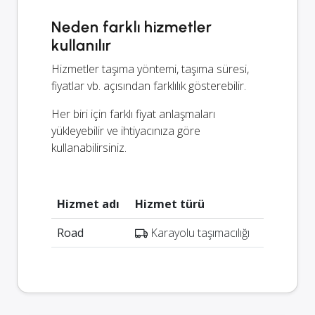
Neden farklı hizmetler
kullanılır
Hizmetler taşıma yöntemi, taşıma süresi,
fiyatlar vb. açısından farklılık gösterebilir.
Her biri için farklı fiyat anlaşmaları
yükleyebilir ve ihtiyacınıza göre
kullanabilirsiniz.
Hizmet adı
Hizmet türü
Road
Karayolu taşımacılığı