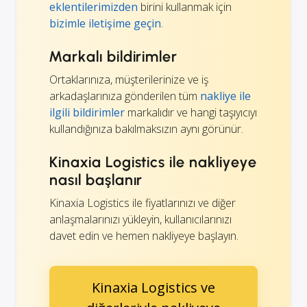
eklentilerimizden
birini kullanmak için
bizimle iletişime geçin
.
Markalı bildirimler
Ortaklarınıza, müşterilerinize ve iş
arkadaşlarınıza gönderilen tüm
nakliye ile
ilgili bildirimler
markalıdır ve hangi taşıyıcıyı
kullandığınıza bakılmaksızın aynı görünür.
Kinaxia Logistics ile nakliyeye
nasıl başlanır
Kinaxia Logistics ile fiyatlarınızı ve diğer
anlaşmalarınızı yükleyin, kullanıcılarınızı
davet edin ve hemen nakliyeye başlayın.
Kinaxia Logistics ve