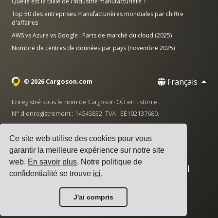
Quelle est la taille de l'industrie manufacturière ?
Top 50 des entreprises manufacturières mondiales par chiffre
d'affaires
AWS vs Azure vs Google : Parts de marché du cloud (2025)
Nombre de centres de données par pays (novembre 2025)
Français
© 2026 Cargoson.com
Enregistré sous le nom de Cargoson OÜ en Estonie.
N° d'enregistrement : 14545832. TVA : EE102137680.
Siège social : Pärnu mnt. 141, 11314 Tallinn, Estonie
Ce site web utilise des cookies pour vous
·
+372 5555 0028
hello@cargoson.com
garantir la meilleure expérience sur notre site
web.
En savoir plus
. Notre politique de
Conditions d'utilisation
|
Politique de confidentialité
|
confidentialité se trouve
ici
.
Politique de cookies
J'ai compris