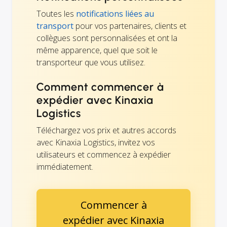
Toutes les
notifications liées au
transport
pour vos partenaires, clients et
collègues sont personnalisées et ont la
même apparence, quel que soit le
transporteur que vous utilisez.
Comment commencer à
expédier avec Kinaxia
Logistics
Téléchargez vos prix et autres accords
avec Kinaxia Logistics, invitez vos
utilisateurs et commencez à expédier
immédiatement.
Commencer à
expédier avec Kinaxia