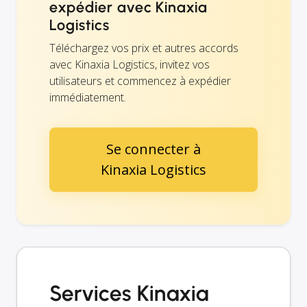
expédier avec Kinaxia
Logistics
Téléchargez vos prix et autres accords
avec Kinaxia Logistics, invitez vos
utilisateurs et commencez à expédier
immédiatement.
Se connecter à
Kinaxia Logistics
Services Kinaxia