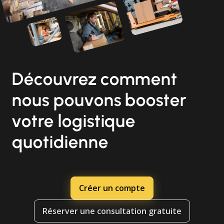
Découvrez comment
nous pouvons booster
votre logistique
quotidienne
Créer un compte
Réserver une consultation gratuite