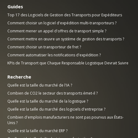
Guides
Top 17 des Logiciels de Gestion des Transports pour Expéditeurs
Comment choisir un logiciel d'expédition multi-transporteurs ?
Comment mener un appel d'offres de transport simple ?
Comment mettre en œuvre un système de gestion des transports ?
Comment choisir un transporteur de fret ?
Comment automatiser les notifications d'expédition ?
KPIs de Transport que Chaque Responsable Logistique Devrait Suivre
Recherche
Quelle est la taille du marché de l'IA ?
Combien de CO2 le secteur des transports émet-il ?
Quelle est la taille du marché de la logistique ?
Quelle est la taille du marché des logiciels d'entreprise ?
Combien d'emplois manufacturiers ne sont pas pourvus aux États-
Unis ?
Quelle est la taille du marché ERP ?