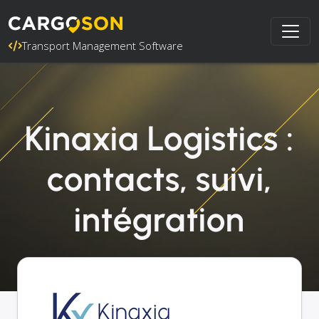
Transport Management Software
Kinaxia Logistics :
contacts, suivi,
intégration