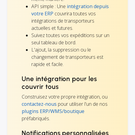
API simple : Une
intégration depuis
votre ERP
couvrira toutes vos
intégrations de transporteurs
actuelles et futures.
Suivez toutes vos expéditions sur un
seul tableau de bord.
L'ajout, la suppression ou le
changement de transporteurs est
rapide et facile.
Une intégration pour les
couvrir tous
Construisez votre propre intégration, ou
contactez-nous
pour utiliser l'un de nos
plugins ERP/WMS/boutique
préfabriqués.
Notifications personnalisées