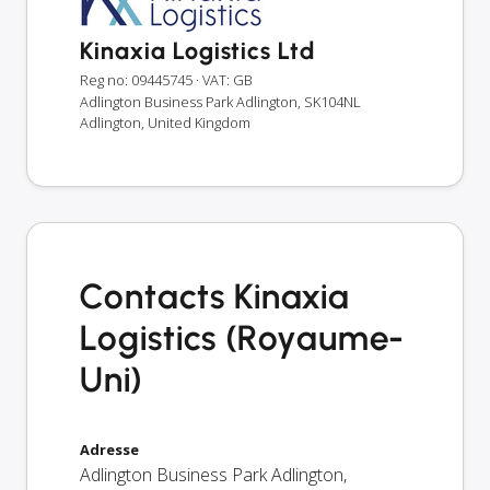
Kinaxia Logistics Ltd
Reg no: 09445745
· VAT: GB
Adlington Business Park Adlington, SK104NL
Adlington, United Kingdom
Contacts Kinaxia
Logistics (Royaume-
Uni)
Adresse
Adlington Business Park Adlington
,