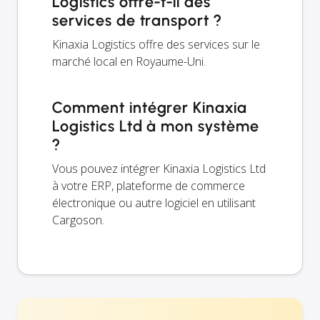
Logistics offre-t-il des
services de transport ?
Kinaxia Logistics offre des services sur le
marché local en Royaume-Uni.
Comment intégrer Kinaxia
Logistics Ltd à mon système
?
Vous pouvez intégrer Kinaxia Logistics Ltd
à votre ERP, plateforme de commerce
électronique ou autre logiciel en utilisant
Cargoson.