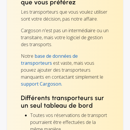
que vous préférez
Les transporteurs que vous voulez utiliser
sont votre décision, pas notre affaire.
Cargoson n'est pas un intermédiaire ou un
transitaire, mais votre logiciel de gestion
des transports.
Notre
base de données de
transporteurs
est vaste, mais vous
pouvez ajouter des transporteurs
manquants en contactant simplement le
support Cargoson.
Différents transporteurs sur
un seul tableau de bord
Toutes vos réservations de transport
pourraient être effectuées de la
même manière.