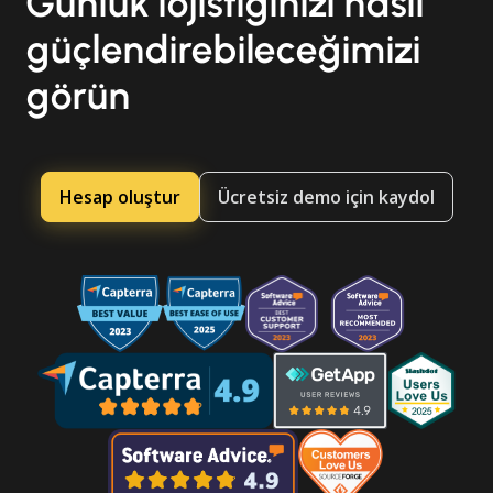
Günlük lojistiğinizi nasıl
güçlendirebileceğimizi
görün
Hesap oluştur
Ücretsiz demo için kaydol