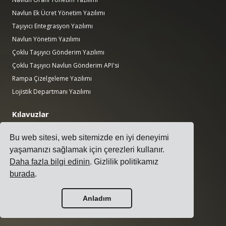
Navlun Ek Ücret Yönetim Yazılımı
Taşıyıcı Entegrasyon Yazılımı
Navlun Yönetim Yazılımı
Çoklu Taşıyıcı Gönderim Yazılımı
Çoklu Taşıyıcı Navlun Gönderim API'si
Rampa Çizelgeleme Yazılımı
Lojistik Departmanı Yazılımı
Kılavuzlar
Göndericiler İçin En İyi 17 Taşımacılık Yönetim Yazılımı
Bu web sitesi, web sitemizde en iyi deneyimi
Çoklu Taşıyıcı Gönderim Yazılımı Nasıl Seçilir?
yaşamanızı sağlamak için çerezleri kullanır.
Basit Bir Taşıma İhalesi Nasıl Yapılır?
Daha fazla bilgi edinin
. Gizlilik politikamız
Taşımacılık Yönetim Sistemi Nasıl Uygulanır?
burada
.
Navlun Taşıyıcısı Nasıl Seçilir?
Sevkiyat Bildirimleri Nasıl Otomatikleştirilir?
Anladım
Her Lojistik Yöneticisinin Takip Etmesi Gereken Navlun KPI'ları