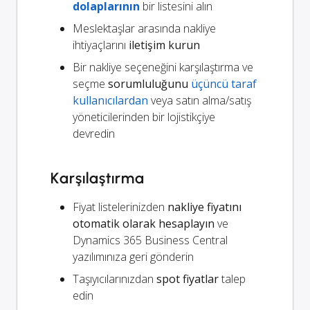
dolaplarının
bir listesini alın
Meslektaşlar arasında nakliye
ihtiyaçlarını
iletişim kurun
Bir nakliye seçeneğini karşılaştırma ve
seçme
sorumluluğunu
üçüncü taraf
kullanıcılardan
veya satın alma/satış
yöneticilerinden bir lojistikçiye
devredin
Karşılaştırma
Fiyat listelerinizden
nakliye fiyatını
otomatik olarak hesaplayın
ve
Dynamics 365 Business Central
yazılımınıza geri gönderin
Taşıyıcılarınızdan
spot fiyatlar
talep
edin