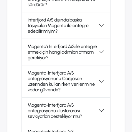
sürdürür?
Interfjord A/S dışında başka
taşıyıcıları Magento ile entegre
edebilir miyim?
Magento'i Interfjord A/S ile entegre
etmek için hangi adımları atmam
gerekiyor?
Magento-Interfjord A/S
entegrasyonunu Cargoson
üzerinden kullanırken verilerim ne
kadar güvende?
Magento-Interfjord A/S
entegrasyonu uluslararası
sevkiyatları destekliyor mu?
Magento-Interfjord A/S