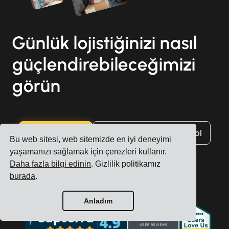
Günlük lojistiğinizi nasıl
güçlendirebileceğimizi
görün
Hesap oluştur
Ücretsiz demo için kaydol
Bu web sitesi, web sitemizde en iyi deneyimi
yaşamanızı sağlamak için çerezleri kullanır.
Daha fazla bilgi edinin
. Gizlilik politikamız
burada
.
Anladım