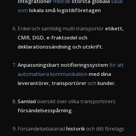
Integrationer
med de
största globala
såväl
som
lokala små logistikföretagen
.
Enkel och samtidig
multi-transportör
etikett,
CMR
, DGD,
e-fraktsedel
och
deklarationssändning och utskrift.
Anpassningsbart
notifieringssystem
för att
automatisera kommunikation
med dina
leverantörer, transportörer
och
kunder.
Samlad
översikt över olika transportörers
försändelsesspårning
.
Försändelsebaserad
historik
och ditt företags