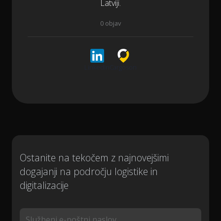
Latviji.
0 objav
LinkedIn
Cargoson
Ostanite na tekočem z najnovejšimi
dogajanji na področju logistike in
digitalizacije
Službeni e-poštni naslov