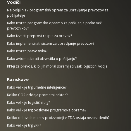
Vodiči
Najboljših 17 programskih oprem za upravljanje prevozov za
pošiljatelje
Kako izbrati programsko opremo za pošiljanje preko več
prevoznikov?
Kako izvesti preprost razpis za prevoz?
Kako implementirati sistem za upravljanje prevozov?
Kako izbrati prevoznika?
Kako avtomatizirati obvestila o pošiljanju?
KPI-ji za prevoz, ki bi jih moral spremljati vsak logistični vodja
Raziskave
Kako velik je trg umetne inteligence?
Koliko CO2 oddaja prometni sektor?
Kako velik je logistični trg?
Kako velik je trg poslovne programske opreme?
Koliko delovnih mest v proizvodnji v ZDA ostaja nezasedenih?
Kako velik je trg ERP?