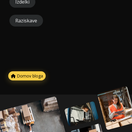
Izdelki
Raziskave
Domov bloga