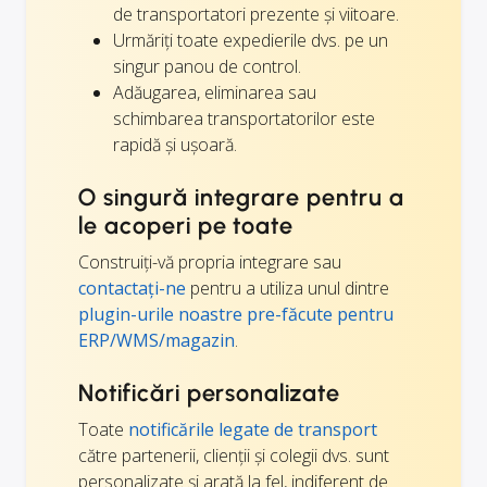
de transportatori prezente și viitoare.
Urmăriți toate expedierile dvs. pe un
singur panou de control.
Adăugarea, eliminarea sau
schimbarea transportatorilor este
rapidă și ușoară.
O singură integrare pentru a
le acoperi pe toate
Construiți-vă propria integrare sau
contactați-ne
pentru a utiliza unul dintre
plugin-urile noastre pre-făcute pentru
ERP/WMS/magazin
.
Notificări personalizate
Toate
notificările legate de transport
către partenerii, clienții și colegii dvs. sunt
personalizate și arată la fel, indiferent de