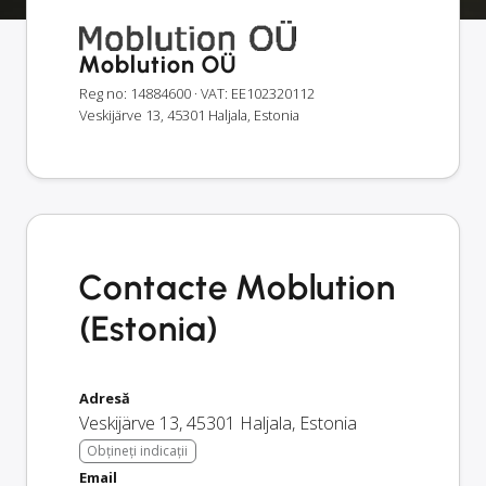
Moblution OÜ
Reg no: 14884600
· VAT: EE102320112
Veskijärve 13, 45301 Haljala, Estonia
Contacte Moblution
(Estonia)
Adresă
Veskijärve 13
,
45301
Haljala
,
Estonia
Obțineți indicații
Email