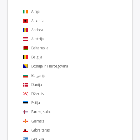
Airija
Albanija
Andora
Austrija
Baltarusija
Belgija
Bosnija ir Hercegovina
Bulgarija
Danija
Džersis
Estija
Farerų salos
Gernsis
Gibraltaras
Graikija