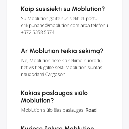
Kaip susisiekti su Moblution?
Su Moblution galite susisiekti el. paštu
erik.punane@moblution.com
arba telefonu
+372 5358 5374.
Ar Moblution teikia sekimą?
Ne, Moblution neteikia sekimo nuorodų,
bet vis tiek galite sekti Moblution siuntas
naudodami Cargoson.
Kokias paslaugas siūlo
Moblution?
Moblution siūlo šias paslaugas:
Road
.
Kuriose šalyse Moblution