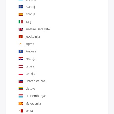
Islandija
Ispanija
Italija
Jungtinė Karalystė
Juodkalnija
Kipras
Kosovas
Kroatija
Latvija
Lenkija
Lichtenšteinas
Lietuva
Liuksemburgas
Makedonija
Malta