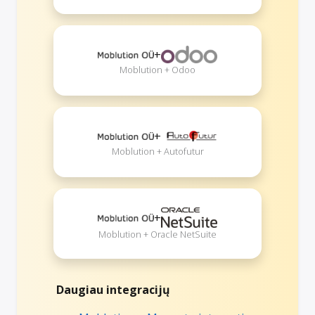
+
Moblution + Odoo
+
Moblution + Autofutur
+
Moblution + Oracle NetSuite
Daugiau integracijų