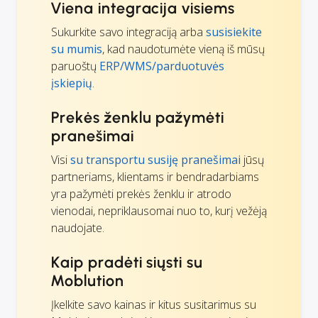
Viena integracija visiems
Sukurkite savo integraciją arba
susisiekite
su mumis
, kad naudotumėte vieną iš mūsų
paruoštų
ERP/WMS/parduotuvės
įskiepių
.
Prekės ženklu pažymėti
pranešimai
Visi
su transportu susiję pranešimai
jūsų
partneriams, klientams ir bendradarbiams
yra pažymėti prekės ženklu ir atrodo
vienodai, nepriklausomai nuo to, kurį vežėją
naudojate.
Kaip pradėti siųsti su
Moblution
Įkelkite savo kainas ir kitus susitarimus su