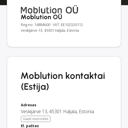
Moblution OÜ
Reg no: 14884600
· VAT: EE102320112
Veskijärve 13, 45301 Haljala, Estonia
Moblution kontaktai
(Estija)
Adresas
Veskijärve 13
,
45301
Haljala
,
Estonia
Gauti nuorodas
El. paštas