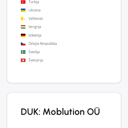
Turkija
Ukraina
Vatikanas
Vengrija
Vokietija
Čekijos Respublika
Švedija
Šveicarija
DUK: Moblution OÜ