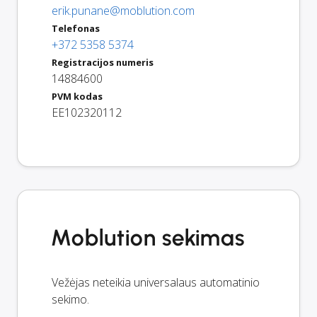
erik.punane@moblution.com
Telefonas
+372 5358 5374
Registracijos numeris
14884600
PVM kodas
EE102320112
Moblution sekimas
Vežėjas neteikia universalaus automatinio
sekimo.