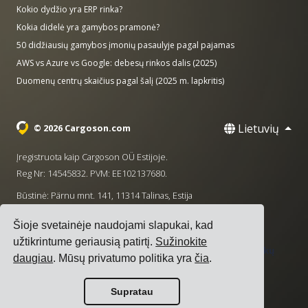
Kokio dydžio yra ERP rinka?
Kokia didelė yra gamybos pramonė?
50 didžiausių gamybos įmonių pasaulyje pagal pajamas
AWS vs Azure vs Google: debesų rinkos dalis (2025)
Duomenų centrų skaičius pagal šalį (2025 m. lapkritis)
Lietuvių
© 2026 Cargoson.com
Įregistruota kaip Cargoson OÜ Estijoje.
Reg Nr: 14545832. PVM: EE102137680.
Būstinė: Pärnu mnt. 141, 11314 Talinas, Estija
·
+372 5555 0028
hello@cargoson.com
Šioje svetainėje naudojami slapukai, kad
užtikrintume geriausią patirtį.
Sužinokite
Paslaugų teikimo sąlygos
|
Privatumo politika
|
Slapukų
daugiau
. Mūsų privatumo politika yra
čia
.
politika
Supratau