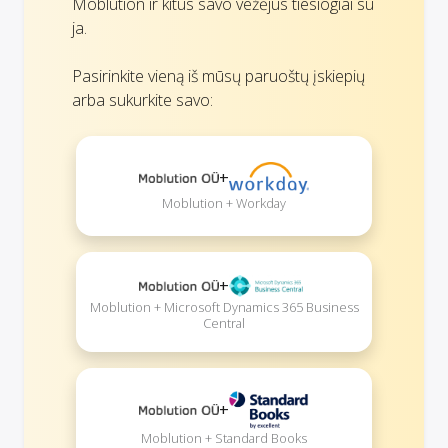
Moblution ir kitus savo vežėjus tiesiogiai su
ja.
Pasirinkite vieną iš mūsų paruoštų įskiepių
arba sukurkite savo:
+
Moblution + Workday
+
Moblution + Microsoft Dynamics 365 Business
Central
+
Moblution + Standard Books