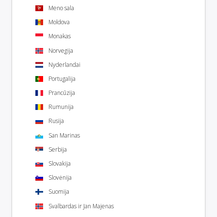
Meno sala
Moldova
Monakas
Norvegija
Nyderlandai
Portugalija
Prancūzija
Rumunija
Rusija
San Marinas
Serbija
Slovakija
Slovėnija
Suomija
Svalbardas ir Jan Majenas