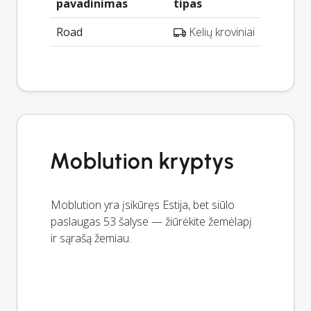
pavadinimas
tipas
Road
Kelių kroviniai
Moblution kryptys
Moblution yra įsikūręs Estija, bet siūlo
paslaugas 53 šalyse — žiūrėkite žemėlapį
ir sąrašą žemiau.