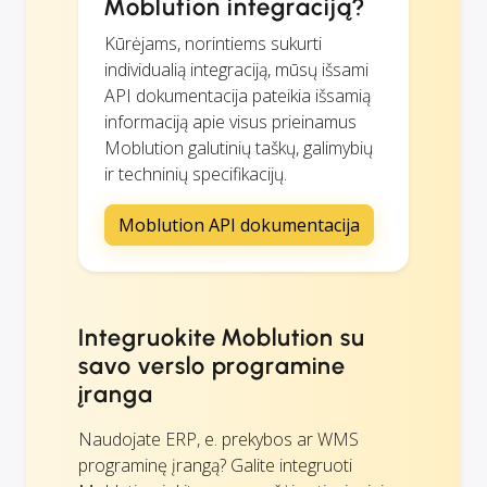
Moblution integraciją?
Kūrėjams, norintiems sukurti
individualią integraciją, mūsų išsami
API dokumentacija pateikia išsamią
informaciją apie visus prieinamus
Moblution galutinių taškų, galimybių
ir techninių specifikacijų.
Moblution API dokumentacija
Integruokite Moblution su
savo verslo programine
įranga
Naudojate ERP, e. prekybos ar WMS
programinę įrangą? Galite integruoti