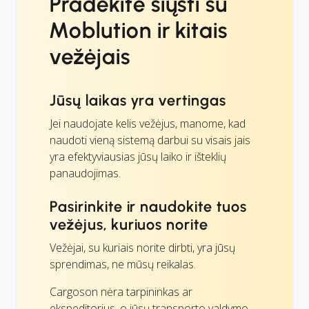
Pradėkite siųsti su
Moblution ir kitais
vežėjais
Jūsų laikas yra vertingas
Jei naudojate kelis vežėjus, manome, kad
naudoti vieną sistemą darbui su visais jais
yra efektyviausias jūsų laiko ir išteklių
panaudojimas.
Pasirinkite ir naudokite tuos
vežėjus, kuriuos norite
Vežėjai, su kuriais norite dirbti, yra jūsų
sprendimas, ne mūsų reikalas.
Cargoson nėra tarpininkas ar
ekspeditorius, o jūsų transporto valdymo