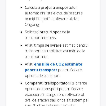
Calculați prețul transportului
automat din listele dvs. de prețuri și
primiți-l înapoi în software-ul dvs.
Ongoing
Solicitați
prețuri spot
de la
transportatorii dvs.
Aflați
timpii de livrare
estimați pentru
transport sau solicitați estimări de la
transportatori
Aflați
emisiile de CO2 estimate
pentru transport
pentru fiecare
opțiune de transport
Comparați transportatorii
și diferite
opțiuni de transport pentru fiecare
expediere în Cargoson, software-ul
dvs. de afaceri sau orice alt sistem pe
care îl utilizează compania dvs.