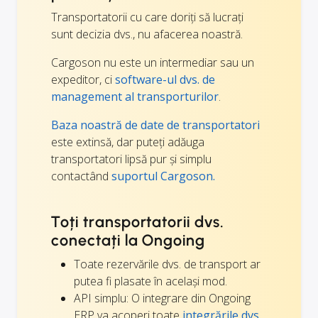
Transportatorii cu care doriți să lucrați
sunt decizia dvs., nu afacerea noastră.
Cargoson nu este un intermediar sau un
expeditor, ci
software-ul dvs. de
management al transporturilor
.
Baza noastră de date de transportatori
este extinsă, dar puteți adăuga
transportatori lipsă pur și simplu
contactând
suportul Cargoson.
Toți transportatorii dvs.
conectați la Ongoing
Toate rezervările dvs. de transport ar
putea fi plasate în același mod.
API simplu: O integrare din Ongoing
ERP va acoperi toate
integrările dvs.