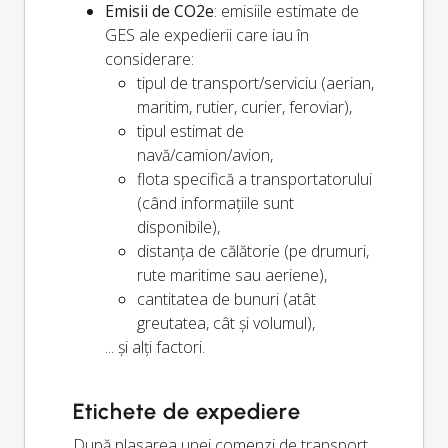
Emisii de CO2e
: emisiile estimate de
GES ale expedierii care iau în
considerare:
tipul de transport/serviciu (aerian,
maritim, rutier, curier, feroviar),
tipul estimat de
navă/camion/avion,
flota specifică a transportatorului
(când informațiile sunt
disponibile),
distanța de călătorie (pe drumuri,
rute maritime sau aeriene),
cantitatea de bunuri (atât
greutatea, cât și volumul),
... și alți factori.
Etichete de expediere
După plasarea unei comenzi de transport,