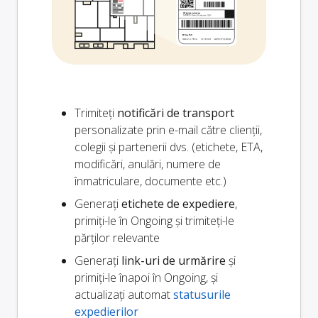
Trimiteți
notificări de transport
personalizate prin e-mail către clienții,
colegii și partenerii dvs. (etichete, ETA,
modificări, anulări, numere de
înmatriculare, documente etc.)
Generați
etichete de expediere
,
primiți-le în Ongoing și trimiteți-le
părților relevante
Generați
link-uri de urmărire
și
primiți-le înapoi în Ongoing, și
actualizați automat
statusurile
expedierilor