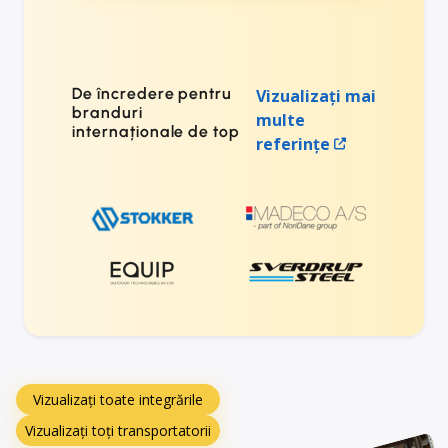
De încredere pentru
Vizualizați mai
branduri
multe
internaționale de top
referințe
Vizualizați toate integrările
Vizualizați toți transportatorii