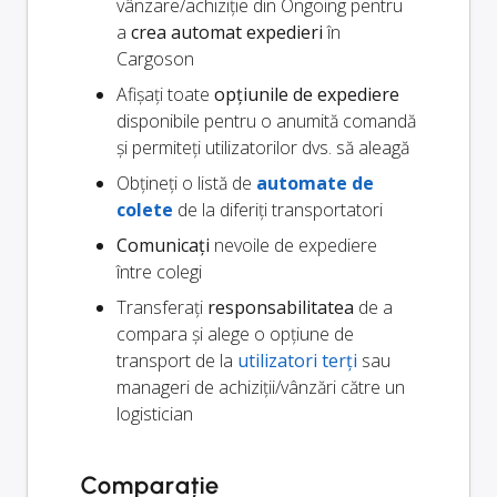
vânzare/achiziție din Ongoing pentru
a
crea automat expedieri
în
Cargoson
Afișați toate
opțiunile de expediere
disponibile pentru o anumită comandă
și permiteți utilizatorilor dvs. să aleagă
Obțineți o listă de
automate de
colete
de la diferiți transportatori
Comunicați
nevoile de expediere
între colegi
Transferați
responsabilitatea
de a
compara și alege o opțiune de
transport de la
utilizatori terți
sau
manageri de achiziții/vânzări către un
logistician
Comparație