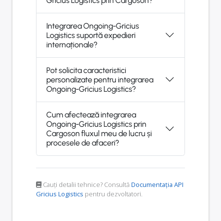
Gricius Logistics prin Cargoson?
Integrarea Ongoing-Gricius
Logistics suportă expedieri
internaționale?
Pot solicita caracteristici
personalizate pentru integrarea
Ongoing-Gricius Logistics?
Cum afectează integrarea
Ongoing-Gricius Logistics prin
Cargoson fluxul meu de lucru și
procesele de afaceri?
Cauți detalii tehnice? Consultă
Documentația API
Gricius Logistics
pentru dezvoltatori.