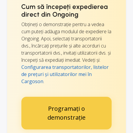
Cum să începeți expedierea
direct din Ongoing
Obțineți o demonstrație pentru a vedea
cum puteți adăuga modulul de expediere la
Ongoing. Apoi, selectați transportatorii
dvs., încărcați prețurile și alte acorduri cu
transportatorii dvs., invitați utilizatorii dvs. și
începeți să expediați imediat. Vedeți și:
Configurarea transportatorilor, listelor
de prețuri și utilizatorilor mei în
Cargoson
.
Programați o
demonstrație