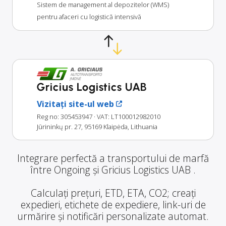
Sistem de management al depozitelor (WMS)
pentru afaceri cu logistică intensivă
Gricius Logistics UAB
Vizitați site-ul web
Reg no: 305453947
· VAT: LT100012982010
Jūrininkų pr. 27, 95169 Klaipėda, Lithuania
Integrare perfectă a transportului de marfă
între Ongoing și Gricius Logistics UAB .
Calculați prețuri, ETD, ETA, CO2; creați
expedieri, etichete de expediere, link-uri de
urmărire și notificări personalizate automat.