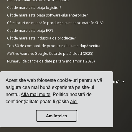
Cât de mare este piața logisticii?
Cât de mare este piața software-ului enterprise?
Câte locuri de muncă în producție sunt neocupate în SUA?
Cât de mare este piața ERP?
Cât de mare este industria de producție?
Top 50 de companii de producție din lume după venituri
AWS vs Azure vs Google: Cota de piață cloud (2025)
Numărul de centre de date pe țară (noiembrie 2025)
Acest site web folosește cookie-uri pentru a vă
Română
© 2026 Cargoson.com
asigura cea mai bună experiență pe site-ul
Înregistrat ca Cargoson OÜ în Estonia. Nr.
nostru.
Află mai multe
. Politica noastră de
înreg.: 14545832. TVA: EE102137680.
confidențialitate poate fi găsită
aici
.
Sediu: Pärnu mnt. 141, 11314 Tallinn, Estonia
Am înțeles
·
+372 5555 0028
hello@cargoson.com