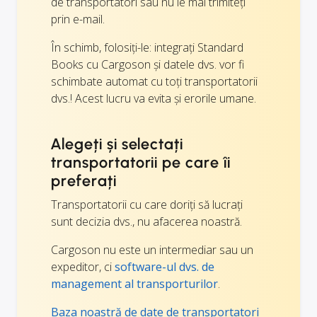
de transportatori sau nu le mai trimiteți
prin e-mail.
În schimb, folosiți-le: integrați Standard
Books cu Cargoson și datele dvs. vor fi
schimbate automat cu toți transportatorii
dvs.! Acest lucru va evita și erorile umane.
Alegeți și selectați
transportatorii pe care îi
preferați
Transportatorii cu care doriți să lucrați
sunt decizia dvs., nu afacerea noastră.
Cargoson nu este un intermediar sau un
expeditor, ci
software-ul dvs. de
management al transporturilor
.
Baza noastră de date de transportatori