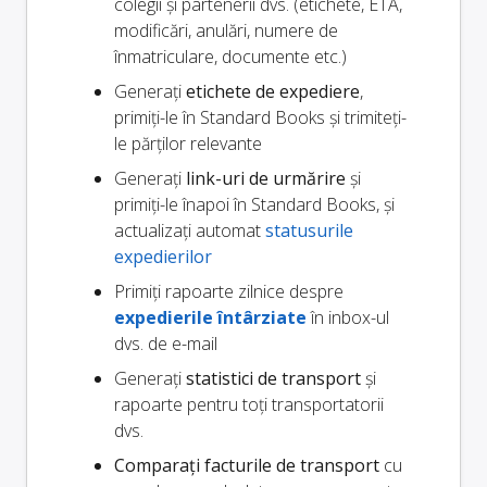
colegii și partenerii dvs. (etichete, ETA,
modificări, anulări, numere de
înmatriculare, documente etc.)
Generați
etichete de expediere
,
primiți-le în Standard Books și trimiteți-
le părților relevante
Generați
link-uri de urmărire
și
primiți-le înapoi în Standard Books, și
actualizați automat
statusurile
expedierilor
Primiți rapoarte zilnice despre
expedierile întârziate
în inbox-ul
dvs. de e-mail
Generați
statistici de transport
și
rapoarte pentru toți transportatorii
dvs.
Comparați facturile de transport
cu