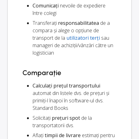
Comunicați
nevoile de expediere
între colegi
Transferați
responsabilitatea
de a
compara și alege o opțiune de
transport de la
utilizatori terți
sau
manageri de achiziții/vânzări către un
logistician
Comparație
Calculați prețul transportului
automat din listele dvs. de prețuri și
primiți-l înapoi în software-ul dvs.
Standard Books
Solicitați
prețuri spot
de la
transportatorii dvs.
Aflați
timpii de livrare
estimați pentru