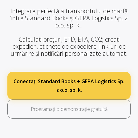
Integrare perfectă a transportului de marfă
între Standard Books și GEPA Logistics Sp. z
o.o. sp. k..
Calculați prețuri, ETD, ETA, CO2; creați
expedieri, etichete de expediere, link-uri de
urmărire și notificări personalizate automat.
Conectați Standard Books + GEPA Logistics Sp.
z o.o. sp. k.
Programați o demonstrație gratuită