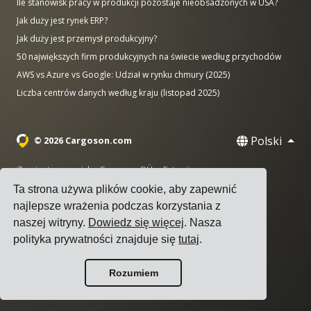
Ile stanowisk pracy w produkcji pozostaje nieobsadzonych w USA?
Jak duży jest rynek ERP?
Jak duży jest przemysł produkcyjny?
50 największych firm produkcyjnych na świecie według przychodów
AWS vs Azure vs Google: Udział w rynku chmury (2025)
Liczba centrów danych według kraju (listopad 2025)
Polski
© 2026 Cargoson.com
Zarejestrowana jako Cargoson OÜ w Estonii.
Nr rej: 14545832. VAT: EE102137680.
Ta strona używa plików cookie, aby zapewnić
najlepsze wrażenia podczas korzystania z
Siedziba: Pärnu mnt. 141, 11314 Tallinn, Estonia
naszej witryny.
Dowiedz się więcej
. Nasza
·
+372 5555 0028
hello@cargoson.com
polityka prywatności znajduje się
tutaj
.
Warunki korzystania z usługi
|
Polityka Prywatności
|
Rozumiem
Polityka plików cookie