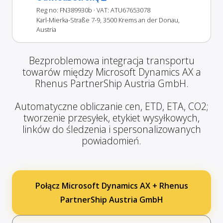
Reg no: FN389930b
· VAT: ATU67653078
Karl-Mierka-Straße 7-9, 3500 Krems an der Donau,
Austria
Bezproblemowa integracja transportu
towarów między Microsoft Dynamics AX a
Rhenus PartnerShip Austria GmbH.
Automatyczne obliczanie cen, ETD, ETA, CO2;
tworzenie przesyłek, etykiet wysyłkowych,
linków do śledzenia i spersonalizowanych
powiadomień.
Połącz Microsoft Dynamics AX + Rhenus
PartnerShip Austria GmbH