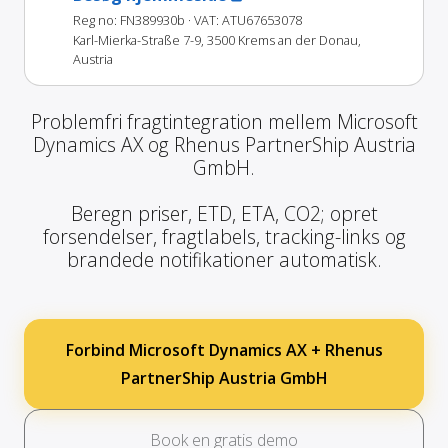
Reg no: FN389930b
· VAT: ATU67653078
Karl-Mierka-Straße 7-9, 3500 Krems an der Donau,
Austria
Problemfri fragtintegration mellem Microsoft
Dynamics AX og Rhenus PartnerShip Austria
GmbH.
Beregn priser, ETD, ETA, CO2; opret
forsendelser, fragtlabels, tracking-links og
brandede notifikationer automatisk.
Forbind Microsoft Dynamics AX + Rhenus
PartnerShip Austria GmbH
Book en gratis demo