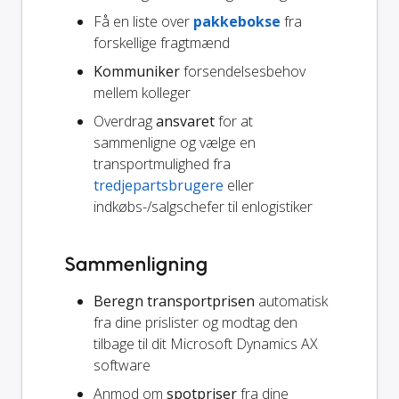
Få en liste over
pakkebokse
fra
forskellige fragtmænd
Kommuniker
forsendelsesbehov
mellem kolleger
Overdrag
ansvaret
for at
sammenligne og vælge en
transportmulighed fra
tredjepartsbrugere
eller
indkøbs-/salgschefer til enlogistiker
Sammenligning
Beregn transportprisen
automatisk
fra dine prislister og modtag den
tilbage til dit Microsoft Dynamics AX
software
Anmod om
spotpriser
fra dine