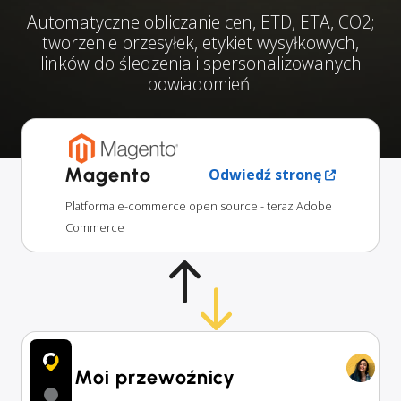
Automatyczne obliczanie cen, ETD, ETA, CO2;
tworzenie przesyłek, etykiet wysyłkowych,
linków do śledzenia i spersonalizowanych
powiadomień.
Magento
Odwiedź stronę
Platforma e-commerce open source - teraz Adobe
Commerce
Moi przewoźnicy