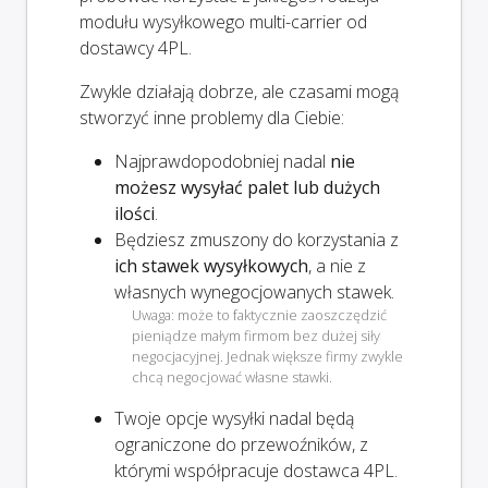
modułu wysyłkowego multi-carrier od
dostawcy 4PL.
Zwykle działają dobrze, ale czasami mogą
stworzyć inne problemy dla Ciebie:
Najprawdopodobniej nadal
nie
możesz wysyłać palet lub dużych
ilości
.
Będziesz zmuszony do korzystania z
ich stawek wysyłkowych
, a nie z
własnych wynegocjowanych stawek.
Uwaga: może to faktycznie zaoszczędzić
pieniądze małym firmom bez dużej siły
negocjacyjnej. Jednak większe firmy zwykle
chcą negocjować własne stawki.
Twoje opcje wysyłki
nadal
będą
ograniczone do przewoźników, z
którymi współpracuje dostawca 4PL.