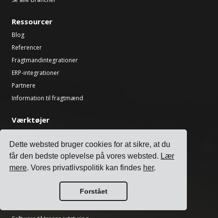
Ressourcer
Blog
Referencer
Fragtmandintegrationer
ERP-integrationer
Partnere
Information til fragtmænd
Værktøjer
Transport CO2-beregner
Dette websted bruger cookies for at sikre, at du
National helligdagsfinder
får den bedste oplevelse på vores websted.
Lær
Incoterms-beregner
mere
. Vores privatlivspolitik kan findes
her
.
Forsendelsesmærkatgenerator
Fragtleveringstidsberegner
Forstået
Produkt