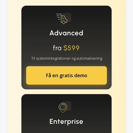
Advanced
fra
$599
Til systemintegrationer og automatisering
Få en gratis demo
Enterprise