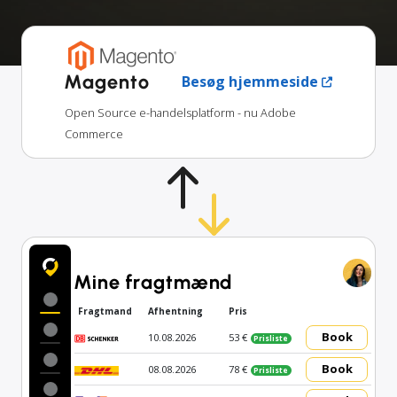
Magento
Besøg hjemmeside
Open Source e-handelsplatform - nu Adobe
Commerce
Mine fragtmænd
Fragtmand
Afhentning
Pris
Book
10.08.2026
53 €
Prisliste
Book
08.08.2026
78 €
Prisliste