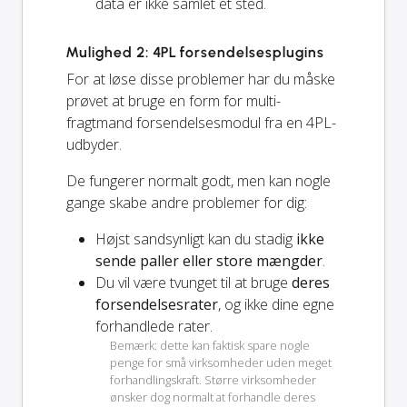
data er ikke samlet ét sted.
Mulighed 2: 4PL forsendelsesplugins
For at løse disse problemer har du måske
prøvet at bruge en form for multi-
fragtmand forsendelsesmodul fra en 4PL-
udbyder.
De fungerer normalt godt, men kan nogle
gange skabe andre problemer for dig:
Højst sandsynligt kan du stadig
ikke
sende paller eller store mængder
.
Du vil være tvunget til at bruge
deres
forsendelsesrater
, og ikke dine egne
forhandlede rater.
Bemærk: dette kan faktisk spare nogle
penge for små virksomheder uden meget
forhandlingskraft. Større virksomheder
ønsker dog normalt at forhandle deres