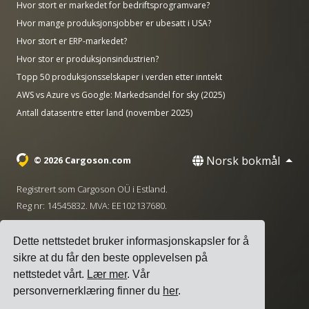
Hvor stort er markedet for bedriftsprogramvare?
Hvor mange produksjonsjobber er ubesatt i USA?
Hvor stort er ERP-markedet?
Hvor stor er produksjonsindustrien?
Topp 50 produksjonsselskaper i verden etter inntekt
AWS vs Azure vs Google: Markedsandel for sky (2025)
Antall datasentre etter land (november 2025)
Norsk bokmål
© 2026 Cargoson.com
Registrert som Cargoson OÜ i Estland.
Reg nr: 14545832. MVA: EE102137680.
Hovedkontor: Pärnu mnt. 141, 11314 Tallinn, Estland
Dette nettstedet bruker informasjonskapsler for å
·
+372 5555 0028
hello@cargoson.com
sikre at du får den beste opplevelsen på
nettstedet vårt.
Lær mer
. Vår
Vilkår for tjenesten
|
Personvernregler
|
personvernerklæring finner du
her
.
Informasjonskapselpolicy