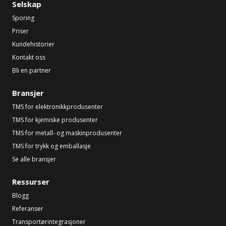
Selskap
Sporing
Priser
Kundehistorier
Kontakt oss
Bli en partner
Bransjer
TMS for elektronikkprodusenter
TMS for kjemiske produsenter
TMS for metall- og maskinprodusenter
TMS for trykk og emballasje
Se alle bransjer
Ressurser
Blogg
Referanser
Transportørintegrasjoner