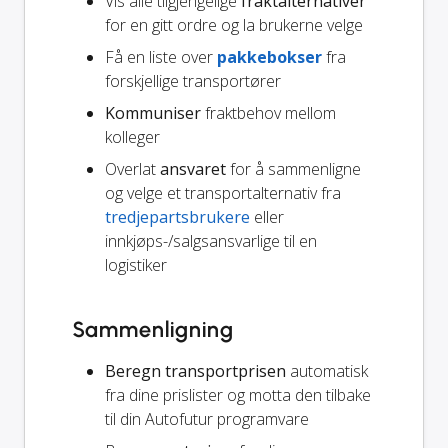
Vis alle tilgjengelige
fraktalternativer
for en gitt ordre og la brukerne velge
Få en liste over
pakkebokser
fra
forskjellige transportører
Kommuniser
fraktbehov mellom
kolleger
Overlat
ansvaret
for å sammenligne
og velge et transportalternativ fra
tredjepartsbrukere
eller
innkjøps-/salgsansvarlige til en
logistiker
Sammenligning
Beregn transportprisen
automatisk
fra dine prislister og motta den tilbake
til din Autofutur programvare