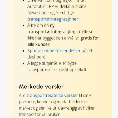
Autofutur ERP vil dekke alle dine
nåværende og fremtidige
transportørintegrasjoner
.
Å be om en
ny
transportørintegrasjon
, i tilfelle vi
ikke har bygget den ennå, er
gratis for
alle kunder
.
Spor alle dine forsendelser
på ett
dashbord.
Å legge til, fjerne eller bytte
transportører er raskt og enkelt.
Merkede varsler
Alle
transportrelaterte varsler
til dine
partnere, kunder og medarbeidere er
merket og ser like ut, uavhengig av hvilken
transportør du bruker.